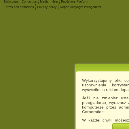
Main page
Contact us
Media
Help
Publishers Platform
Terms and conditions
Privacy policy
Report copyright infringement
Wykorzystujemy pliki c
usprawnienia korzyst
wyświetlenia reklam dop
Jeśli nie zmienisz ust
przeglądarce, wyrażasz
komputerze przez admin
Corporation.
W każdej chwili możesz
cookies w swojej przeglą