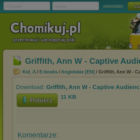
Chomik
Hasło
zapomniałem
Griffith, Ann W - Captive Audie
Kid_A
/
E-books
/
Angielskie [EN]
/ Griffith, Ann W - C
Download:
Griffith, Ann W - Captive Audience
11 KB
Pobierz
Komentarze: