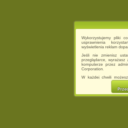
Wykorzystujemy pliki c
usprawnienia korzyst
wyświetlenia reklam dop
Jeśli nie zmienisz ust
przeglądarce, wyrażasz
komputerze przez admin
Corporation.
W każdej chwili możesz
cookies w swojej przeglą
w naszej Pol
Prze
http://chomikuj.pl/Polity
Jednocześnie informuje
może spowodować ogr
Chomikuj.pl.
W przypadku braku twojej
prosimy o opuszczenie se