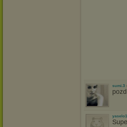
sumi.3
poz
yaselo
Supe