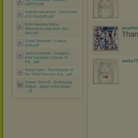
(siPDF).pdf
Graham Masterton - The Devils
of D-Day(pdf).pdf
Król-Fijewska Maria -
psyche
Stanowczo, łagodnie, bez
Than
lęku.pdf
David Sherman - Camus
(pdf).pdf
Jared Diamond - Collapse -
How Societies Choose To
areks7
Fai....pdf
Royall Tyler - The Disaster of
the Third Princess, Ess....pdf
Dower, John W. - Embracing
Defeat - Japan in the Wake
....rtf