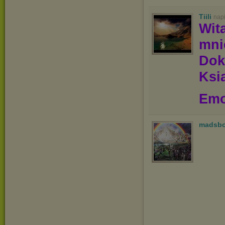
Tiili
nap
Wit
mn
Dok
Ksią
Emo
madsb