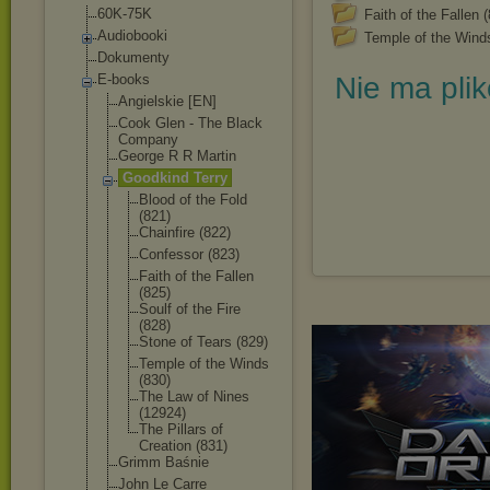
60K-75K
Faith of the Fallen 
Audiobooki
Temple of the Wind
Dokumenty
E-books
Nie ma pli
Angielskie [EN]
Cook Glen - The Black
Company
George R R Martin
Goodkind Terry
Blood of the Fold
(821)
Chainfire (822)
Confessor (823)
Faith of the Fallen
(825)
Soulf of the Fire
(828)
Stone of Tears (829)
Temple of the Winds
(830)
The Law of Nines
(12924)
The Pillars of
Creation (831)
Grimm Baśnie
John Le Carre