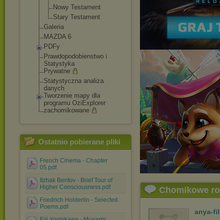
Nowy Testament
Stary Testament
Galeria
MAZDA 6
PDFy
Prawdopodobienstw
o i
Statystyka
Prywatne
Statystyczna analiza
danych
Tworzenie mapy dla
programu OziExplorer
zachomikowane
Ostatnio pobierane pliki
French Cinema - Chapter
05.pdf
Itzhak Bentov - Brief Tour of
Higher Consciousness.pdf
Chomikowe r
Friedrich Holderlin - Selected
Poems.pdf
anya-fi
Eiji Yoshikawa - Musashi