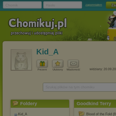
Chomik
Hasło
zapomniałem
Kid_A
widziany: 20.09.2
Prezent
Ulubiony
Wiadomość
Szukaj plików na tym chomiku
Foldery
Goodkind Terry
Kid_A
Blood of the Fold (8