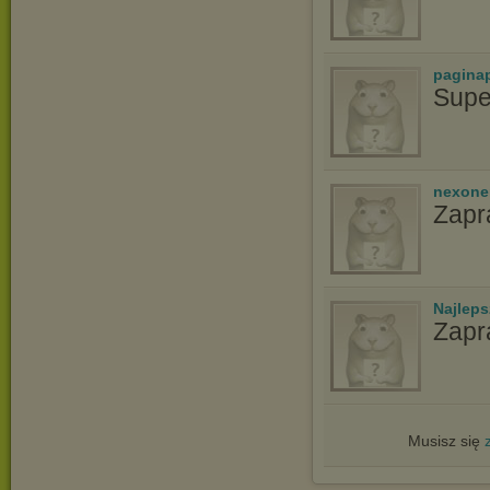
pagina
Supe
nexon
Zapr
Najlep
Zapr
Musisz się