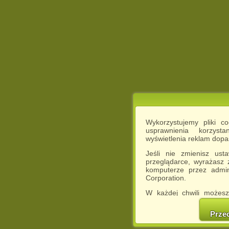
Wykorzystujemy pliki c
usprawnienia korzyst
wyświetlenia reklam dop
Jeśli nie zmienisz ust
przeglądarce, wyrażasz
komputerze przez admin
Corporation.
W każdej chwili możesz
cookies w swojej przeglą
w naszej Pol
Prze
http://chomikuj.pl/Polity