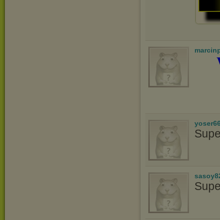
marcin
yoser6
Supe
sasoy8
Supe