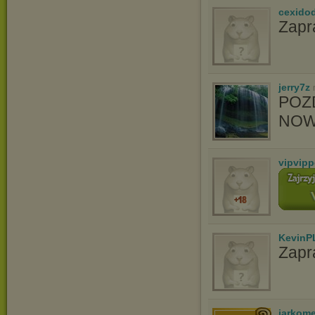
cexido
Zapr
jerry7z
POZ
NOWO
vipvip
KevinP
Zapr
jarkom