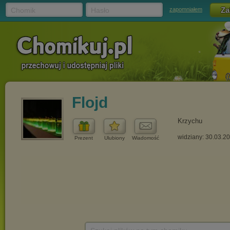
Chomik
Hasło
zapomniałem
Flojd
Krzychu
widziany: 30.03.2
Prezent
Ulubiony
Wiadomość