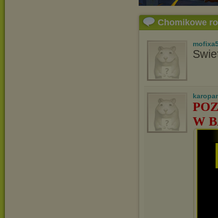
Chomikowe r
mofixa
Swie
karopa
POZ
W B