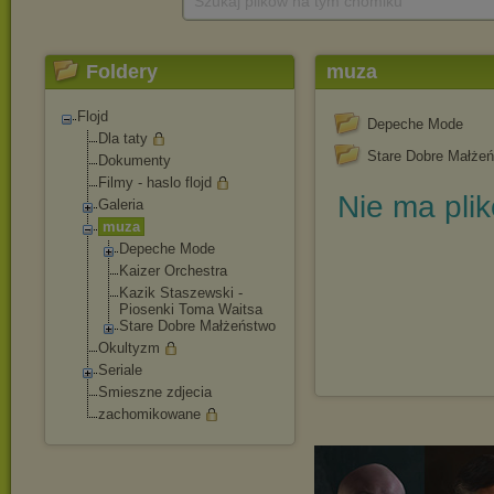
Szukaj plików na tym chomiku
Foldery
muza
Flojd
Depeche Mode
Dla taty
Stare Dobre Małże
Dokumenty
Filmy - haslo flojd
Nie ma pli
Galeria
muza
Depeche Mode
Kaizer Orchestra
Kazik Staszewski -
Piosenki Toma Waitsa
Stare Dobre Małżeństwo
Okultyzm
Seriale
Smieszne zdjecia
zachomikowane