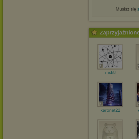
Musisz się
Zaprzyjaźnion
msk8
karonet22