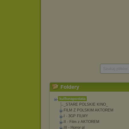
Szukaj plików
Foldery
kulfonapostata
_STARE POLSKIE KINO_
FILM Z POLSKIM AKTOREM
I - 3GP FILMY
II - Film z AKTOREM
III - Horror pl