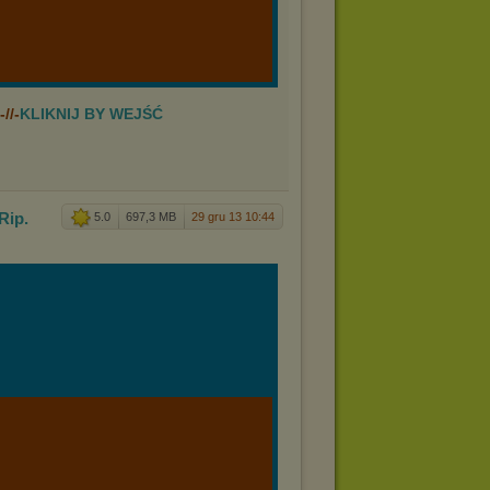
//-
KLIKNIJ BY WEJŚĆ
Rip.
5.0
697,3 MB
29 gru 13 10:44