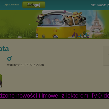
Nie masz j
zapomniałem
ata
.
widziany: 21.07.2015 20:38