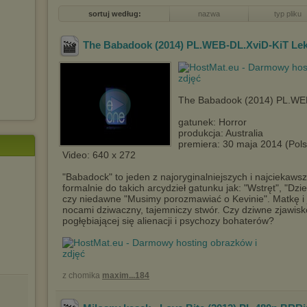
sortuj według:
nazwa
typ pliku
The Babadook (2014) PL.WEB-DL.XviD-KiT Lek
The Babadook (2014) PL.WEB
gatunek: Horror
produkcja: Australia
premiera: 30 maja 2014 (Pols
Video: 640 x 272
"Babadock" to jeden z najoryginalniejszych i najciekaws
formalnie do takich arcydzieł gatunku jak: "Wstręt", "
czy niedawne "Musimy porozmawiać o Kevinie". Matkę i 
nocami dziwaczny, tajemniczy stwór. Czy dziwne zjawisko
pogłębiającej się alienacji i psychozy bohaterów?
z chomika
maxim...184