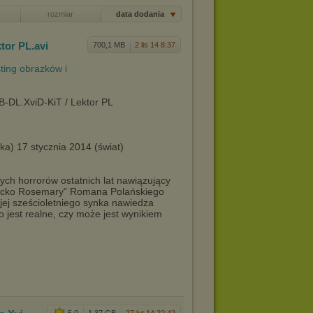
rozmiar
data dodania
tor PL
.avi
700,1 MB
2 lis 14 8:37
-DL.XviD-KiT / Lektor PL
ka) 17 stycznia 2014 (świat)
zych horrorów ostatnich lat nawiązujący
Dziecko Rosemary" Romana Polańskiego
jej sześcioletniego synka nawiedza
 jest realne, czy może jest wynikiem