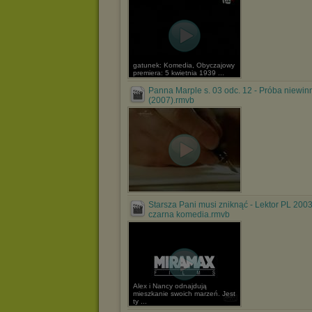
gatunek: Komedia, Obyczajowy
premiera: 5 kwietnia 1939 ...
Panna Marple s. 03 odc. 12 - Próba niewin
(2007).rmvb
Starsza Pani musi zniknąć - Lektor PL 200
czarna komedia.rmvb
Alex i Nancy odnajdują
mieszkanie swoich marzeń. Jest
ty ...