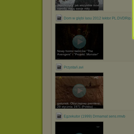
Japończycy, jak wszystkie inne
narody, mają swoje mity. ...
Dom w glębi lasu 2012 lektor PL.DVDRip.a
Nowy horror twórców "The
Avengers" i "Projekt: Monster"
...
Przystań.avi
gatunek: Obyczajowy premiera:
29 stycznia 1971 (Polska) ...
Egzekutor (1999) Drmamat sens.rmvb