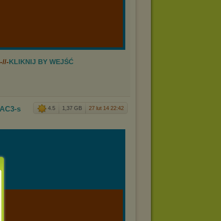
//-
KLIKNIJ BY WEJŚĆ
.AC3-s
4.5
1,37 GB
27 lut 14 22:42