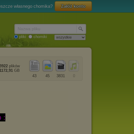
eszcze własnego chomika?
Załóż konto
Nazwa pliku
pliki
chomiki
3922
plików
1172,91
GB
43
45
3831
0