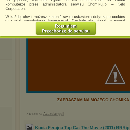
Tytuł: Grawitacja
komputerze przez administratora serwisu Chomikuj.pl – Kelo
Corporation.
Gatunek: DramatSci
W każdej chwili możesz zmienić swoje ustawienia dotyczące cookies
vi
Produkcja: USAWielka B
w swojej przeglądarce internetowej. Dowiedz się więcej w naszej
Premiera: 2013-10-11 (Polska) 20
Polityce Prywatności -
http://chomikuj.pl/PolitykaPrywatnosci.aspx
.
Rozumiem
Przechodzę do serwisu
Jednocześnie informujemy że zmiana ustawień przeglądarki może
Szczątki satelity uderzają w stację kosmiczną na orbicie 
spowodować ograniczenie korzystania ze strony Chomikuj.pl.
wszystkich poza parą astronautów, którzy walczą 
W przypadku braku twojej zgody na akceptację cookies niestety
prosimy o opuszczenie serwisu chomikuj.pl.
Wykorzystanie plików cookies
przez
Zaufanych Partnerów
(dostosowanie reklam do Twoich potrzeb, analiza skuteczności działań
marketingowych).
Wyrażenie sprzeciwu spowoduje, że wyświetlana Ci reklama nie
będzie dopasowana do Twoich preferencji, a będzie to reklama
wyświetlona przypadkowo.
Istnieje możliwość zmiany ustawień przeglądarki internetowej w
sposób uniemożliwiający przechowywanie plików cookies na
ZAPRASZAM NA MOJEGO CHOMIKA -
urządzeniu końcowym. Można również usunąć pliki cookies,
dokonując odpowiednich zmian w ustawieniach przeglądarki
internetowej.
z chomika
Azazelangell
Pełną informację na ten temat znajdziesz pod adresem
http://chomikuj.pl/PolitykaPrywatnosci.aspx
.
Kocia Ferajna Top Cat The Movie (2011) BRRip