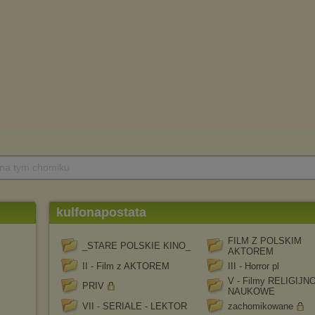
 na tym chomiku
kulfonapostata
FILM Z POLSKIM
_STARE POLSKIE KINO_
AKTOREM
II - Film z AKTOREM
III - Horror pl
V - Filmy RELIGIJNO
PRIV
NAUKOWE
VII - SERIALE - LEKTOR
zachomikowane