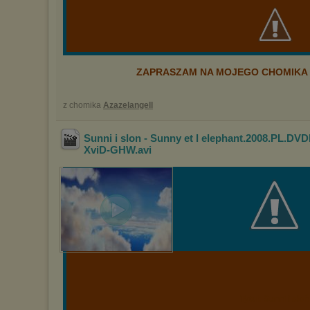
ZAPRASZAM NA MOJEGO CHOMIKA -
z chomika
Azazelangell
Sunni i slon - Sunny et l elephant.2008.PL.DVD
XviD-GHW
.avi
Tytuł: Sunni i słoń