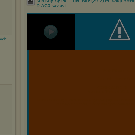
Miłosny kąsek - Love Bite (2012) PL.480p.BRRi
D.AC3-sav
.avi
ności
Tytuł: Miłosny kąs
Gatunek: HorrorKom
Produkcja: Wielka Bry
3
Premiera: (Polska) 2012-11-
Do nadmorskiego miasteczka przybywa piękna i inteligent
zachwyt chłopców, którzy następnie znikają w