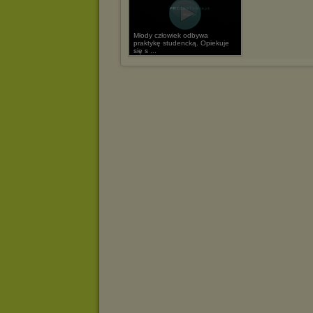
Młody człowiek odbywa
praktykę studencką. Opiekuje
się s ...