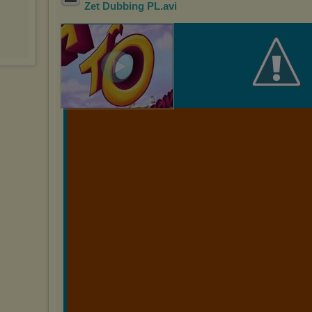
Zet Dubbing PL
.avi
Tytuł: Don Gato y su pa
Gatunek: AnimacjaFamilij
Produkcja: ArgentynaMeksykWi
Premiera: (Polska) 2011-09-
Tolek Cacek, Benek, Lalka i Picuś to członkowie kociej fe
robią dużo zamieszania. Tolek będzie chciał zaimponować 
z Pukadzi. Tymczasem nowy oficer policji spróbuje zrobić po
łatwe, zwłaszcza że w pobliżu wciąż je