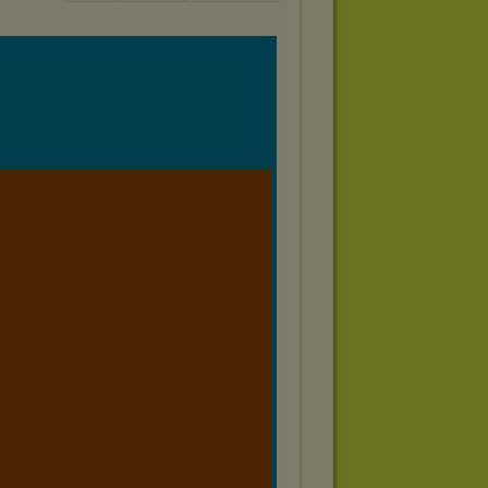
ndilla
nyKomedia
elka Brytania
16 (Świat)
rajny. Mieszkają w Nowym Jorku i wszędzie
pięknej kotce Trixie bogactwem Maharadży
rządek z kocią szajką. Nie będzie to takie
st posterunkowy Dybek.