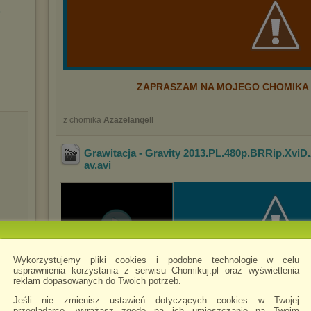
b
ZAPRASZAM NA MOJEGO CHOMIKA -
z chomika
Azazelangell
Grawitacja - Gravity 2013.PL.480p.BRRip.XviD
av
.avi
Wykorzystujemy pliki cookies i podobne technologie w celu
usprawnienia korzystania z serwisu Chomikuj.pl oraz wyświetlenia
reklam dopasowanych do Twoich potrzeb.
Jeśli nie zmienisz ustawień dotyczących cookies w Twojej
przeglądarce, wyrażasz zgodę na ich umieszczanie na Twoim