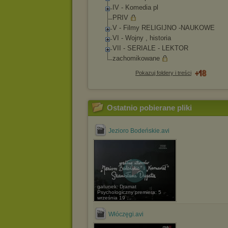
IV - Komedia pl
PRIV
V - Filmy RELIGIJNO -NAUKOWE
VI - Wojny , historia
VII - SERIALE - LEKTOR
zachomikowane
Pokazuj foldery i treści
Ostatnio pobierane pliki
Jezioro Bodeńskie.avi
gatunek: Dramat
Psychologiczny premiera: 5
września 19 ...
Włóczęgi.avi