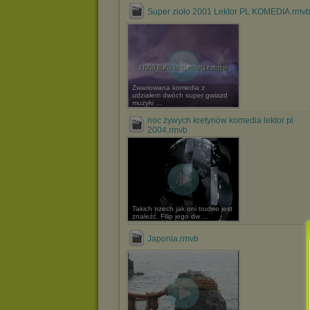
Super zioło 2001 Lektor PL KOMEDIA.rmv
Zwariowana komedia z
udziałem dwóch super gwiazd
muzyki ...
noc żywych kretynów komedia lektor pl
2004.rmvb
Takich trzech jak oni trudno jest
znaleźć. Filip jego dw ...
Japonia.rmvb