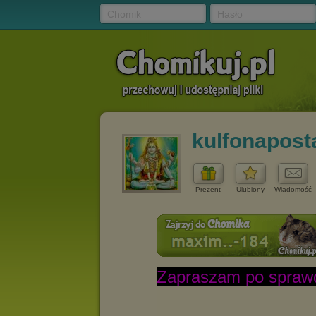
Chomik
Hasło
kulfonapost
Prezent
Ulubiony
Wiadomość