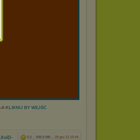
-Fi
rytania
13-08-28 (Świat)
ziemskiej niszcząc i zabijając niemalże
o przetrwanie i powrót do domu.
//-
KLIKNIJ BY WEJŚĆ
.XviD
-
5.0
698,9 MB
29 gru 13 10:44