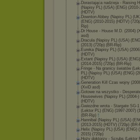
Dorastająca nadzieja - Raising 
(Napisy PL) (USA) (ENG) (2010-
(HDTV)
Downton Abbey (Napisy PL) (UK
(ENG) (2010-2015) (HDTV) (720p
Rip)
Dr House - House M.D. (2004) (
asd)
Dracula (Napisy PL) (USA) (ENG
(2013) (720p) (BR-Rip)
Eureka (Napisy PL) (USA) (2006
(HDTV)
Extant (Napisy PL) (USA) (ENG)
(2014-2015) (720p) (BR-Rip)
Fringe - Na granicy światów (Lek
PL) (Napisy PL) (USA) (ENG) (2
(HDTV)
Generation Kill Czas wojny (200
(XviD asd)
Gotowe na wszystko - Desperat
Housewives (Napisy PL) (2004-)
(HDTV)
Gwiezdne wrota - Stargate SG-1
(Lektor PL) (ENG) (1997-2007) (
(BR-Rip)
Hannibal (Napisy PL) (USA) (EN
(2013-2015) (HDTV) (720p) (BR-
Helix (Napisy PL) (USA) (ENG) 
2015) (720p)
Hoży doktorzy - Scrubs (Lektor 