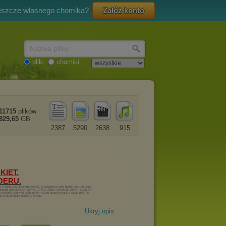
eszcze własnego chomika?
Załóż konto
Nazwa pliku
pliki
chomiki
11715
plików
829,65
GB
2387
5290
2638
915
Ukryj opis