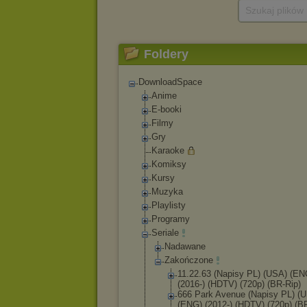
Szukaj plików
Foldery
DownloadSpace
Anime
E-booki
Filmy
Gry
Karaoke
Komiksy
Kursy
Muzyka
Playlisty
Programy
Seriale
Nadawane
Zakończone
11.22.63 (Napisy PL) (USA) (EN
(2016-) (HDTV) (720p) (BR-Rip)
666 Park Avenue (Napisy PL) (
(ENG) (2012-) (HDTV) (720p) (B