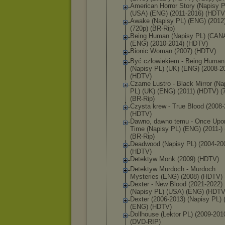
American Horror Story (Napisy P
(USA) (ENG) (2011-2016) (HDTV
Awake (Napisy PL) (ENG) (2012
(720p) (BR-Rip)
Being Human (Napisy PL) (CAN
(ENG) (2010-2014) (HDTV)
Bionic Woman (2007) (HDTV)
Być człowiekiem - Being Human
(Napisy PL) (UK) (ENG) (2008-2
(HDTV)
Czarne Lustro - Black Mirror (Na
PL) (UK) (ENG) (2011) (HDTV) (
(BR-Rip)
Czysta krew - True Blood (2008-
(HDTV)
Dawno, dawno temu - Once Upo
Time (Napisy PL) (ENG) (2011-) 
(BR-Rip)
Deadwood (Napisy PL) (2004-20
(HDTV)
Detektyw Monk (2009) (HDTV)
Detektyw Murdoch - Murdoch
Mysteries (ENG) (2008) (HDTV)
Dexter - New Blood (2021-2022)
(Napisy PL) (USA) (ENG) (HDTV
Dexter (2006-2013) (Napisy PL)
(ENG) (HDTV)
Dollhouse (Lektor PL) (2009-201
(DVD-RIP)