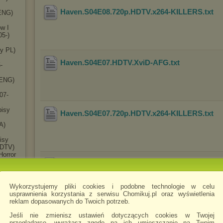
Haven.S04E08.720p.HDTV.x264-KILLERS
.txt
(ENG)
w I
05-)
sy PL)
Haven.S04E07.HDTV.XviD-AFG
.txt
-
(ENG)
07-
pisy
Haven.S04E07.720p.HDTV.x264-KILLERS
.txt
A)
isy
HDTV)
Horror
 i
Haven.S04E06.HDTV.XviD-AFG
.txt
ENG)
Wykorzystujemy pliki cookies i podobne technologie w celu
07)
usprawnienia korzystania z serwisu Chomikuj.pl oraz wyświetlenia
reklam dopasowanych do Twoich potrzeb.
PL)
Haven.S04E06.720p.HDTV.x264-IMMERSE
.txt
Jeśli nie zmienisz ustawień dotyczących cookies w Twojej
m The
przeglądarce, wyrażasz zgodę na ich umieszczanie na Twoim