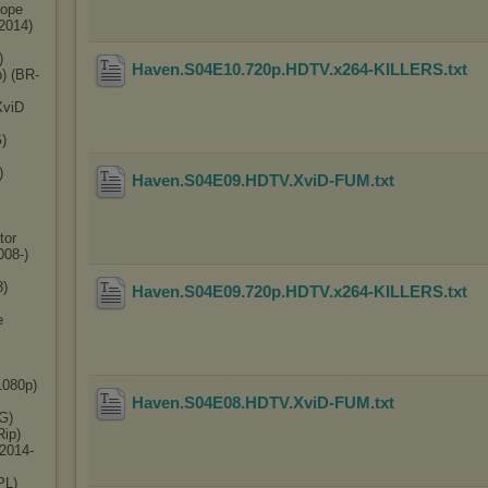
Hope
2014)
)
Haven.S04E10.720p.HDTV.x264-KILLERS
.txt
) (BR-
XviD
)
)
Haven.S04E09.HDTV.XviD-FUM
.txt
tor
008-)
8)
Haven.S04E09.720p.HDTV.x264-KILLERS
.txt
e
1080p)
Haven.S04E08.HDTV.XviD-FUM
.txt
G)
Rip)
(2014-
PL)