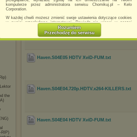
komputerze przez administratora serwisu Chomikuj.pl – Kelo
TV)
Corporation.
2)
W każdej chwili możesz zmienić swoje ustawienia dotyczące cookies
w swojej przeglądarce internetowej. Dowiedz się więcej w naszej
G)
Haven.S04E05.720p.HDTV.x264-IMMERSE
.txt
Polityce Prywatności -
http://chomikuj.pl/PolitykaPrywatnosci.aspx
.
Rozumiem
Przechodzę do serwisu
Jednocześnie informujemy że zmiana ustawień przeglądarki może
HDTV)
spowodować ograniczenie korzystania ze strony Chomikuj.pl.
W przypadku braku twojej zgody na akceptację cookies niestety
prosimy o opuszczenie serwisu chomikuj.pl.
Haven.S04E05 HDTV XviD-FUM
.txt
Wykorzystanie plików cookies
przez
Zaufanych Partnerów
(dostosowanie reklam do Twoich potrzeb, analiza skuteczności działań
marketingowych).
Rip)
Wyrażenie sprzeciwu spowoduje, że wyświetlana Ci reklama nie
będzie dopasowana do Twoich preferencji, a będzie to reklama
Lektor
Haven.S04E04.720p.HDTV.x264-KILLERS
.txt
wyświetlona przypadkowo.
nd the
Istnieje możliwość zmiany ustawień przeglądarki internetowej w
SA)
sposób uniemożliwiający przechowywanie plików cookies na
urządzeniu końcowym. Można również usunąć pliki cookies,
y
dokonując odpowiednich zmian w ustawieniach przeglądarki
internetowej.
(ENG)
Haven.S04E04 HDTV XviD-FUM
.txt
Pełną informację na ten temat znajdziesz pod adresem
al
http://chomikuj.pl/PolitykaPrywatnosci.aspx
.
-RIP)
entury