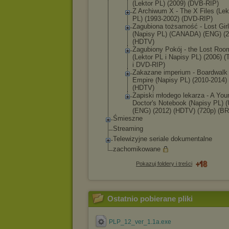
(Lektor PL) (2009) (DVB-RIP)
Z Archiwum X - The X Files (Lek
PL) (1993-2002) (DVD-RIP)
Zagubiona tożsamość - Lost Girl
(Napisy PL) (CANADA) (ENG) (2
(HDTV)
Zagubiony Pokój - the Lost Roo
(Lektor PL i Napisy PL) (2006) 
i DVD-RIP)
Zakazane imperium - Boardwalk
Empire (Napisy PL) (2010-2014)
(HDTV)
Zapiski młodego lekarza - A You
Doctor's Notebook (Napisy PL) 
(ENG) (2012) (HDTV) (720p) (BR
Śmieszne
Streaming
Telewizyjne seriale dokumentalne
zachomikowane
Pokazuj foldery i treści
Ostatnio pobierane pliki
PLP_12_ver_1.1a.exe