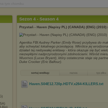
 na tym chomiku
Sezon 4 - Season 4
Przystań - Haven (Napisy PL) (CANADA) (ENG) (2010) 
Agentka FBI Audrey Parker (Emily Rose) przybywa do ma
aby schwytać lokalnego przestępcę. Wkrótce jej wrodzon
działań tej niebywałej enklawy - która okazuje się być wie
niezwykłymi nadprzyrodzonymi zdolnościami. Wśród mieszk
Wuornos (Lucas Bryant), który ostatecznie staje się partn
Duke Crocker (Eric Balfour).
sortuj według:
nazwa
typ pliku
Haven.S04E12.720p.HDTV.x264-KILLERS
.txt
G)
USA)
R-Rip)