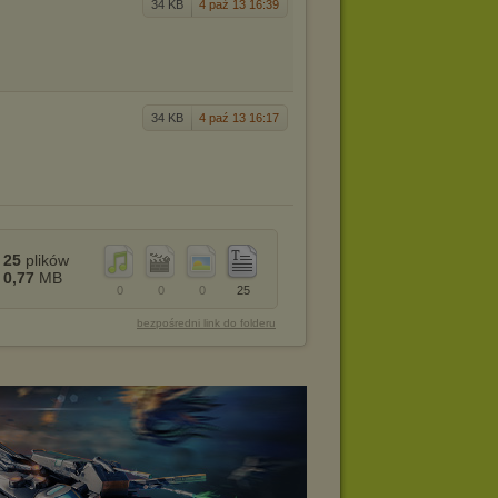
34 KB
4 paź 13 16:39
34 KB
4 paź 13 16:17
25
plików
0,77
MB
0
0
0
25
bezpośredni link do folderu