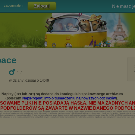
Nie masz j
zapomniałem
pace
^..^
widziany: dzisiaj o 14:49