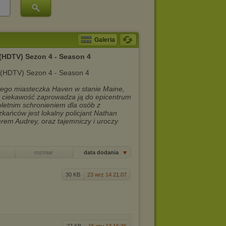
Galeria
(HDTV) Sezon 4 - Season 4
łego miasteczka Haven w stanie Maine,
a ciekawość zaprowadza ją do epicentrum
loletnim schronieniem dla osób z
ańców jest lokalny policjant Nathan
erem Audrey, oraz tajemniczy i uroczy
rozmiar
data dodania
30 KB
23 wrz 14 21:07