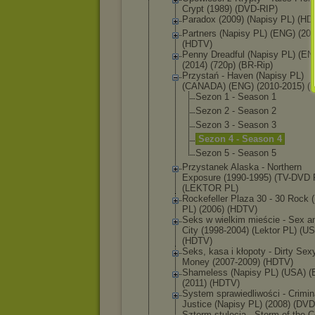
Crypt (1989) (DVD-RIP)
Paradox (2009) (Napisy PL) (HD
Partners (Napisy PL) (ENG) (201
(HDTV)
Penny Dreadful (Napisy PL) (EN
(2014) (720p) (BR-Rip)
Przystań - Haven (Napisy PL)
(CANADA) (ENG) (2010-2015) (
Sezon 1 - Season 1
Sezon 2 - Season 2
Sezon 3 - Season 3
Sezon 4 - Season 4
Sezon 5 - Season 5
Przystanek Alaska - Northern
Exposure (1990-1995) (TV-DVD 
(LEKTOR PL)
Rockefeller Plaza 30 - 30 Rock (
PL) (2006) (HDTV)
Seks w wielkim mieście - Sex a
City (1998-2004) (Lektor PL) (U
(HDTV)
Seks, kasa i kłopoty - Dirty Sex
Money (2007-2009) (HDTV)
Shameless (Napisy PL) (USA) 
(2011) (HDTV)
System sprawiedliw
ości - Crimin
Justice (Napisy PL) (2008) (DVD
Sztorm stulecia - Storm of the C