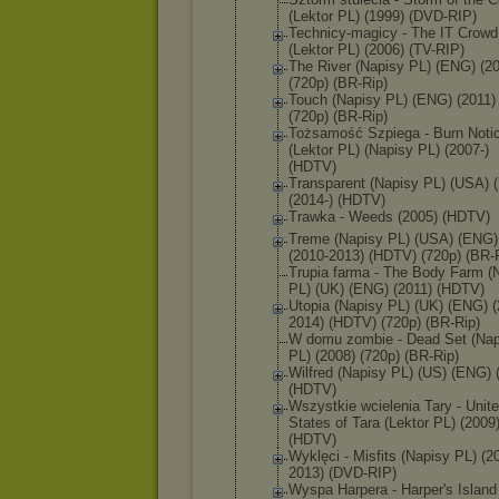
(Lektor PL) (1999) (DVD-RIP)
Technicy-ma
gicy - The IT Crowd
(Lektor PL) (2006) (TV-RIP)
The River (Napisy PL) (ENG) (2
(720p) (BR-Rip)
Touch (Napisy PL) (ENG) (2011)
(720p) (BR-Rip)
Tożsamość Szpiega - Burn Noti
(Lektor PL) (Napisy PL) (2007-)
(HDTV)
Transparent (Napisy PL) (USA) 
(2014-) (HDTV)
Trawka - Weeds (2005) (HDTV)
Treme (Napisy PL) (USA) (ENG)
(2010-2013) (HDTV) (720p) (BR-
Trupia farma - The Body Farm (
PL) (UK) (ENG) (2011) (HDTV)
Utopia (Napisy PL) (UK) (ENG) (
2014) (HDTV) (720p) (BR-Rip)
W domu zombie - Dead Set (Nap
PL) (2008) (720p) (BR-Rip)
Wilfred (Napisy PL) (US) (ENG) 
(HDTV)
Wszystkie wcielenia Tary - Unit
States of Tara (Lektor PL) (2009
(HDTV)
Wyklęci - Misfits (Napisy PL) (2
2013) (DVD-RIP)
Wyspa Harpera - Harper's Island