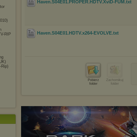
Haven.S04E01.PROPER.HDTV.XviD-FUM
.txt
tor
010)
m
Haven.S04E01.HDTV.x264-EVOLVE
.txt
(TV-RIP
ng
(UK)
-Rip)
Pobierz
Zachomikuj
folder
folder