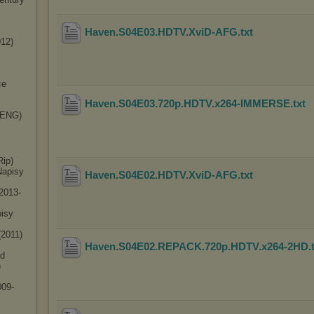
Haven.S04E03.HDTV.XviD-AFG
.txt
012)
ce
Haven.S04E03.720p.HDTV.x264-IMMERSE
.txt
(ENG)
Rip)
Napisy
Haven.S04E02.HDTV.XviD-AFG
.txt
2013-
isy
(2011)
Haven.S04E02.REPACK.720p.HDTV.x264-2HD
.
ed
)
009-