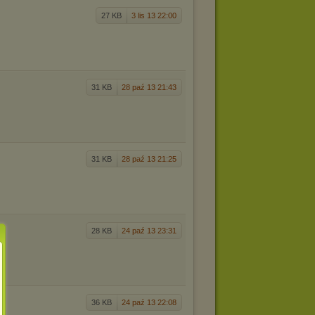
27 KB
3 lis 13 22:00
31 KB
28 paź 13 21:43
31 KB
28 paź 13 21:25
28 KB
24 paź 13 23:31
36 KB
24 paź 13 22:08