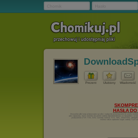
Chomik
Hasło
DownloadS
Prezent
Ulubiony
Wiadomość