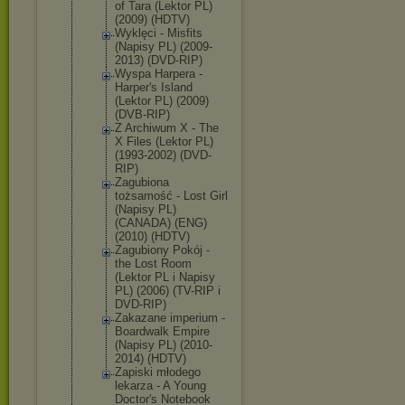
of Tara (Lektor PL)
(2009) (HDTV)
Wyklęci - Misfits
(Napisy PL) (2009-
2013) (DVD-RIP)
Wyspa Harpera -
Harper's Island
(Lektor PL) (2009)
(DVB-RIP)
Z Archiwum X - The
X Files (Lektor PL)
(1993-2002) (DVD-
RIP)
Zagubiona
tożsamość - Lost Girl
(Napisy PL)
(CANADA) (ENG)
(2010) (HDTV)
Zagubiony Pokój -
the Lost Room
(Lektor PL i Napisy
PL) (2006) (TV-RIP i
DVD-RIP)
Zakazane imperium -
Boardwalk Empire
(Napisy PL) (2010-
2014) (HDTV)
Zapiski młodego
lekarza - A Young
Doctor's Notebook