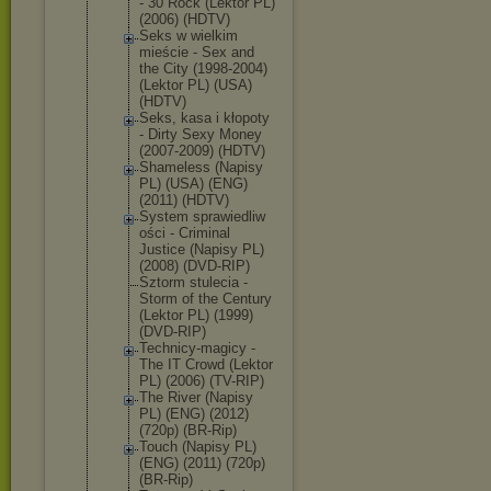
- 30 Rock (Lektor PL)
(2006) (HDTV)
Seks w wielkim
mieście - Sex and
the City (1998-2004)
(Lektor PL) (USA)
(HDTV)
Seks, kasa i kłopoty
- Dirty Sexy Money
(2007-2009) (HDTV)
Shameless (Napisy
PL) (USA) (ENG)
(2011) (HDTV)
System sprawiedliw
ości - Criminal
Justice (Napisy PL)
(2008) (DVD-RIP)
Sztorm stulecia -
Storm of the Century
(Lektor PL) (1999)
(DVD-RIP)
Technicy-ma
gicy -
The IT Crowd (Lektor
PL) (2006) (TV-RIP)
The River (Napisy
PL) (ENG) (2012)
(720p) (BR-Rip)
Touch (Napisy PL)
(ENG) (2011) (720p)
(BR-Rip)