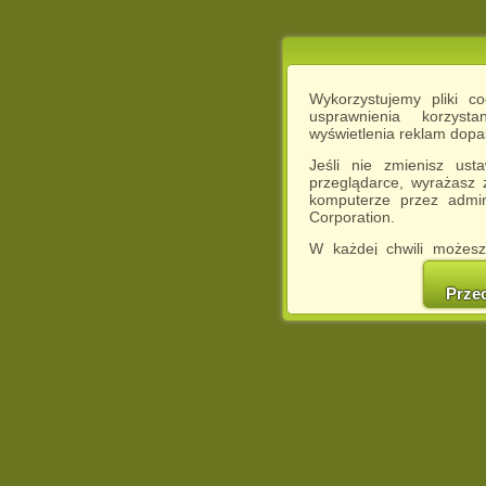
Wykorzystujemy pliki c
usprawnienia korzyst
wyświetlenia reklam dop
Jeśli nie zmienisz ust
przeglądarce, wyrażasz
komputerze przez admin
Corporation.
W każdej chwili możesz
cookies w swojej przeglą
w naszej Pol
Prze
http://chomikuj.pl/Polity
Jednocześnie informuje
może spowodować ogr
Chomikuj.pl.
W przypadku braku twojej
prosimy o opuszczenie se
Wykorzystanie plików c
(dostosowanie reklam do
działań marketingowych).