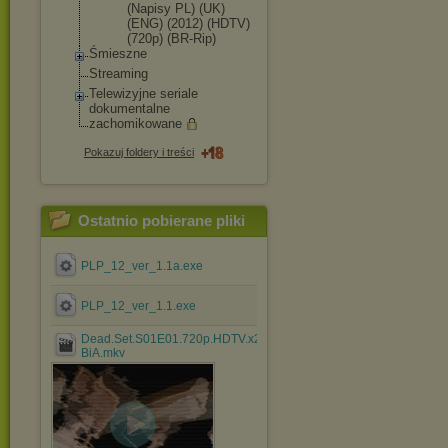
(Napisy PL) (UK)
(ENG) (2012) (HDTV)
(720p) (BR-Rip)
Śmieszne
Streaming
Telewizyjne seriale
dokumentalne
zachomikowane
Pokazuj foldery i treści
Ostatnio pobierane pliki
PLP_12_ver_1.1a.exe
PLP_12_ver_1.1.exe
Dead.Set.S01E01.720p.HDTV.x264-
BiA.mkv