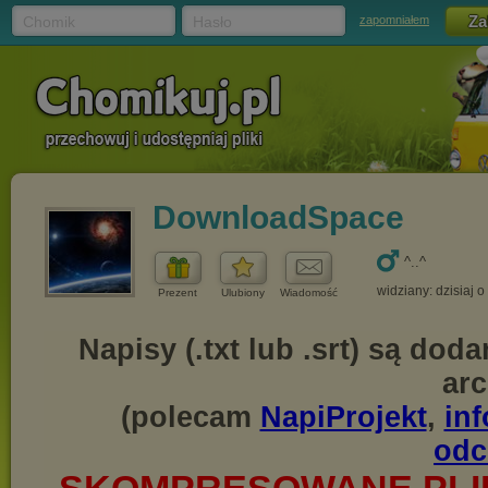
Chomik
Hasło
zapomniałem
DownloadSpace
^..^
widziany: dzisiaj o
Prezent
Ulubiony
Wiadomość