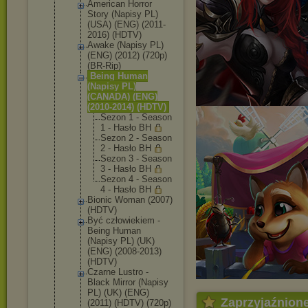
American Horror
Story (Napisy PL)
(USA) (ENG) (2011-
2016) (HDTV)
Awake (Napisy PL)
(ENG) (2012) (720p)
(BR-Rip)
Being Human
(Napisy PL)
(CANADA) (ENG)
(2010-2014) (HDTV)
Sezon 1 - Season
1 - Hasło BH
Sezon 2 - Season
2 - Hasło BH
Sezon 3 - Season
3 - Hasło BH
Sezon 4 - Season
4 - Hasło BH
Bionic Woman (2007)
(HDTV)
Być człowiekiem -
Being Human
(Napisy PL) (UK)
(ENG) (2008-2013)
(HDTV)
Czarne Lustro -
Black Mirror (Napisy
PL) (UK) (ENG)
Zaprzyjaźnion
(2011) (HDTV) (720p)