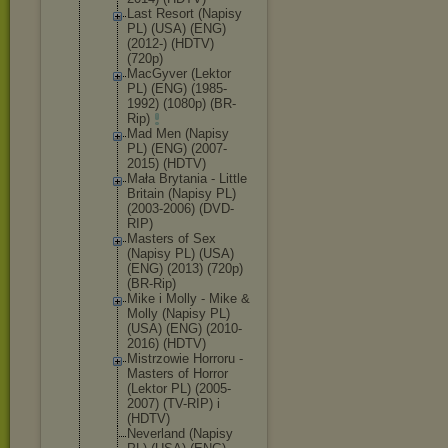
Last Resort (Napisy
PL) (USA) (ENG)
(2012-) (HDTV)
(720p)
MacGyver (Lektor
PL) (ENG) (1985-
1992) (1080p) (BR-
Rip)
Mad Men (Napisy
PL) (ENG) (2007-
2015) (HDTV)
Mała Brytania - Little
Britain (Napisy PL)
(2003-2006) (DVD-
RIP)
Masters of Sex
(Napisy PL) (USA)
(ENG) (2013) (720p)
(BR-Rip)
Mike i Molly - Mike &
Molly (Napisy PL)
(USA) (ENG) (2010-
2016) (HDTV)
Mistrzowie Horroru -
Masters of Horror
(Lektor PL) (2005-
2007) (TV-RIP) i
(HDTV)
Neverland (Napisy