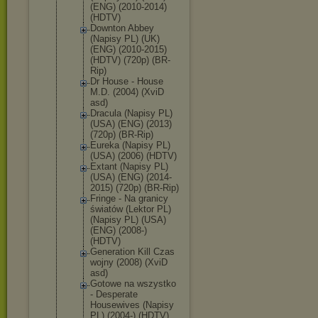
(ENG) (2010-2014)
(HDTV)
Downton Abbey
(Napisy PL) (UK)
(ENG) (2010-2015)
(HDTV) (720p) (BR-
Rip)
Dr House - House
M.D. (2004) (XviD
asd)
Dracula (Napisy PL)
(USA) (ENG) (2013)
(720p) (BR-Rip)
Eureka (Napisy PL)
(USA) (2006) (HDTV)
Extant (Napisy PL)
(USA) (ENG) (2014-
2015) (720p) (BR-Rip)
Fringe - Na granicy
światów (Lektor PL)
(Napisy PL) (USA)
(ENG) (2008-)
(HDTV)
Generation Kill Czas
wojny (2008) (XviD
asd)
Gotowe na wszystko
- Desperate
Housewives (Napisy
PL) (2004-) (HDTV)