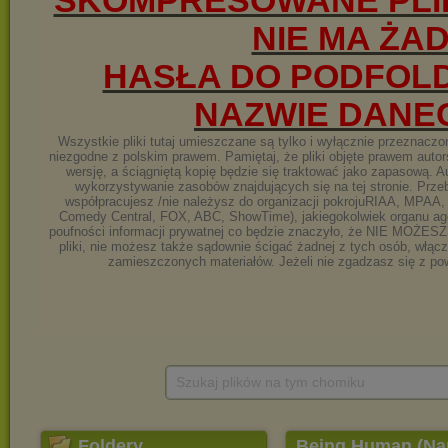
Szukaj plików na tym chomiku
Foldery
Being Human (Nap