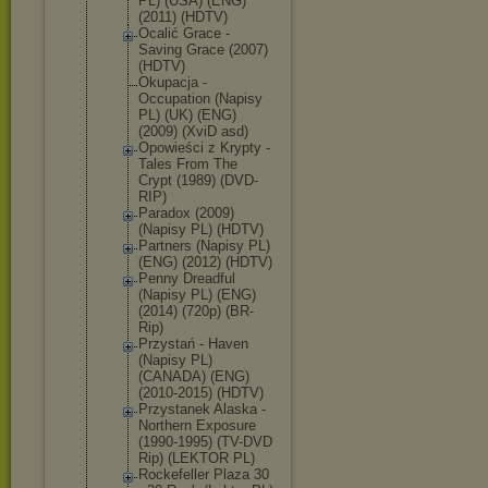
PL) (USA) (ENG)
(2011) (HDTV)
Ocalić Grace -
Saving Grace (2007)
(HDTV)
Okupacja -
Occupation (Napisy
PL) (UK) (ENG)
(2009) (XviD asd)
Opowieści z Krypty -
Tales From The
Crypt (1989) (DVD-
RIP)
Paradox (2009)
(Napisy PL) (HDTV)
Partners (Napisy PL)
(ENG) (2012) (HDTV)
Penny Dreadful
(Napisy PL) (ENG)
(2014) (720p) (BR-
Rip)
Przystań - Haven
(Napisy PL)
(CANADA) (ENG)
(2010-2015) (HDTV)
Przystanek Alaska -
Northern Exposure
(1990-1995) (TV-DVD
Rip) (LEKTOR PL)
Rockefeller Plaza 30