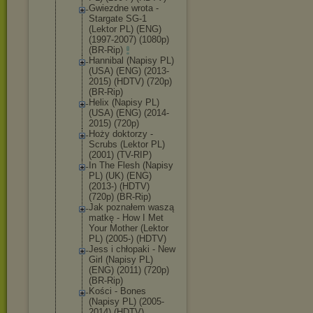
Gwiezdne wrota -
Stargate SG-1
(Lektor PL) (ENG)
(1997-2007) (1080p)
(BR-Rip)
Hannibal (Napisy PL)
(USA) (ENG) (2013-
2015) (HDTV) (720p)
(BR-Rip)
Helix (Napisy PL)
(USA) (ENG) (2014-
2015) (720p)
Hoży doktorzy -
Scrubs (Lektor PL)
(2001) (TV-RIP)
In The Flesh (Napisy
PL) (UK) (ENG)
(2013-) (HDTV)
(720p) (BR-Rip)
Jak poznałem waszą
matkę - How I Met
Your Mother (Lektor
PL) (2005-) (HDTV)
Jess i chłopaki - New
Girl (Napisy PL)
(ENG) (2011) (720p)
(BR-Rip)
Kości - Bones
(Napisy PL) (2005-
2014) (HDTV)