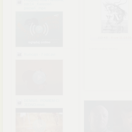
Przygody Kota Filemona;
odc14 _Kwiecień -
plecień_.mp4
- Pomiędzy
powietrza nikłymi
nutami jęk
słodszy niż po ...
153 KB
6 cze 11 13:33
oglądaj online
« poprzednia strona
Rumcajs - 7 odc.avi
DENNIS - POWIEM CI
JEDNO.rmvb