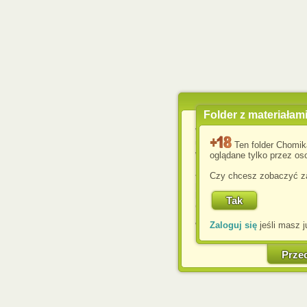
Folder z materiałam
Wykorzystujemy pliki c
usprawnienia korzyst
Ten folder Chomik
wyświetlenia reklam dop
oglądane tylko przez oso
Jeśli nie zmienisz ust
Czy chcesz zobaczyć za
przeglądarce, wyrażasz
komputerze przez admin
Corporation.
Zaloguj się
jeśli masz j
W każdej chwili możesz
cookies w swojej przeglą
w naszej Pol
Prze
http://chomikuj.pl/Polity
Jednocześnie informuje
może spowodować ogr
Chomikuj.pl.