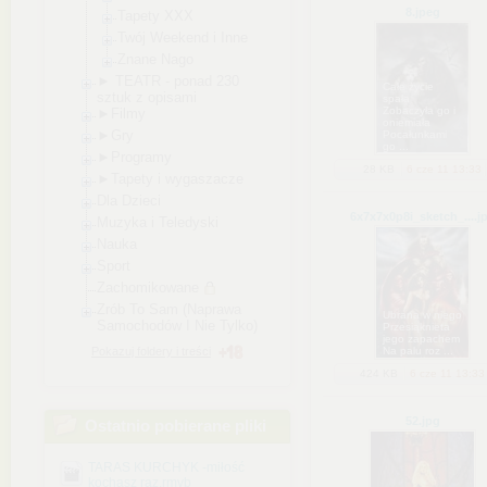
8
.jpeg
Tapety XXX
Twój Weekend i Inne
Znane Nago
► TEATR - ponad 230
Całe życie
sztuk z opisami
spała
Zobaczyła go i
►Filmy
oniemiała
►Gry
Pocałunkami
go ...
►Programy
28 KB
6 cze 11 13:33
►Tapety i wygaszacze
Dla Dzieci
6x7x7x0p8i_sketch_...
.j
Muzyka i Teledyski
Nauka
Sport
Zachomikowane
Zrób To Sam (Naprawa
Ubrana w niego
Samochodów I Nie Tylko)
Przesiąknieta
jego zapachem
Pokazuj foldery i treści
Na palu roz ...
424 KB
6 cze 11 13:33
52
.jpg
Ostatnio pobierane pliki
TARAS KURCHYK -miłość
kochasz raz.rmvb