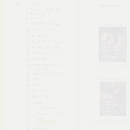
yooghurt26
sortuj według:
► Różne - WARTO
ZOBACZYĆ!!!
« poprzednia strona
► Seriale
► STREFA XXX
ypyb018
.jpg
► Filmy XXX
► Gry XXX
☻CKM-y i Playboye
☻Poradniki XXX
Gdy słońce
zachodzi Ty do
☻Teledyski XXX
mnie
przychodzisz
Animacje
Milionami ...
Audio-Opowiada
nia
98 KB
6 cze 11 13:33
erotyczne
Bajki Dla Dorosłych
Fotki
succubus_big
.jpg
Galeria
Gify XXX
Hot Wife Rio
Różne
Gdzieś na
krawędzi twoich
Kalendarze
ust gdzie
pożądanie
Opowiadania XXX
ubiera si ...
mp3
38 KB
6 cze 11 13:33
Wierszyki
Śmieszne