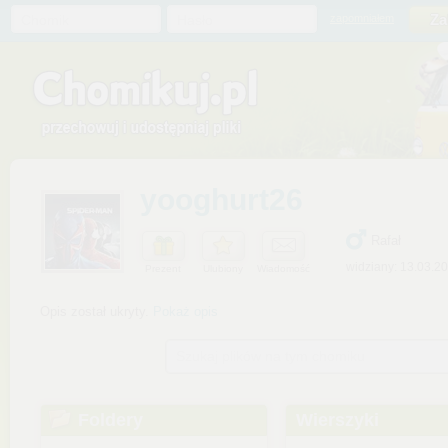
Chomik
Hasło
zapomniałem
yooghurt26
Rafał
widziany: 13.03.2
Prezent
Ulubiony
Wiadomość
Opis został ukryty.
Pokaż opis
Szukaj plików na tym chomiku
Foldery
Wierszyki