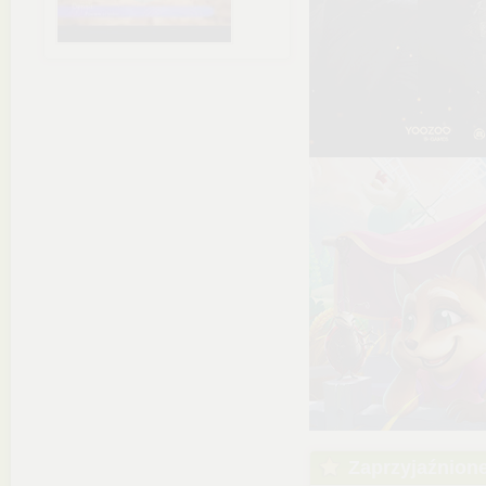
Zaprzyjaźnion