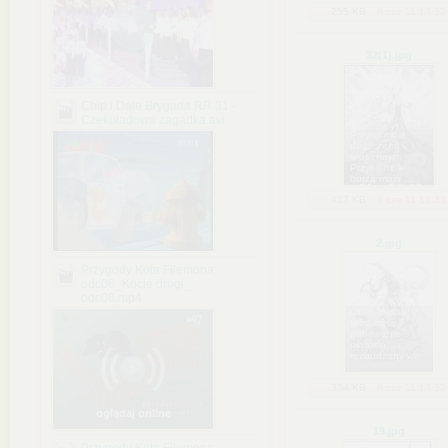
255 KB
6 cze 11 13:33
32(1)
.jpg
Chip i Dale Brygada RR 31 -
Czekoladowa zagadka.avi
Przytul mnie
deszczem
wiosennym
Przytul mnie
burzą majo ...
427 KB
6 cze 11 13:33
2
.jpg
Przygody Kota Filemona;
odc08_Kocie drogi_
odc08.mp4
Otumaniona
tobą tracę
panowanie
płomień
rozbudzony we
...
334 KB
6 cze 11 13:33
oglądaj online
19
.jpg