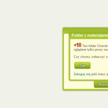
Folder z materiałam
Wykorzystujemy pliki c
usprawnienia korzyst
Ten folder Chomik
wyświetlenia reklam dop
oglądane tylko przez oso
Jeśli nie zmienisz ust
Czy chcesz zobaczyć za
przeglądarce, wyrażasz
komputerze przez admin
Corporation.
Zaloguj się
jeśli masz j
W każdej chwili możesz
cookies w swojej przeglą
w naszej Pol
Prze
http://chomikuj.pl/Polity
Jednocześnie informuje
może spowodować ogr
Chomikuj.pl.
W przypadku braku twojej