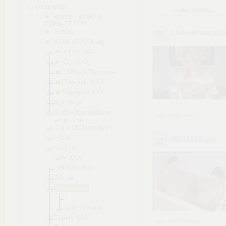
yooghurt26
sortuj według:
► Różne - WARTO
ZOBACZYĆ!!!
► Seriale
ChomikImage
.
► STREFA XXX
► Filmy XXX
► Gry XXX
☻CKM-y i Playboye
☻Poradniki XXX
☻Teledyski XXX
Animacje
Audio-Opowiada
nia
zachomikowany
erotyczne
Bajki Dla Dorosłych
Fotki
00018928
.jpg
Galeria
Gify XXX
Hot Wife Rio
Różne
Śmieszne
1
Goło i Wesoło
Tapety XXX
zachomikowany