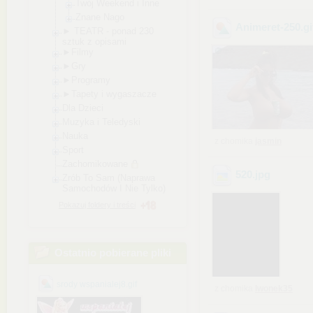
Twój Weekend i Inne
Znane Nago
Animeret-250
.g
► TEATR - ponad 230
sztuk z opisami
►Filmy
►Gry
►Programy
►Tapety i wygaszacze
Dla Dzieci
Muzyka i Teledyski
Nauka
z chomika
jasmin
Sport
Zachomikowane
520
.jpg
Zrób To Sam (Naprawa
Samochodów I Nie Tylko)
Pokazuj foldery i treści
Ostatnio pobierane pliki
srody wspanialej8.gif
z chomika
Iwonek35