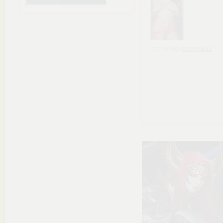
z chomika
berneska1