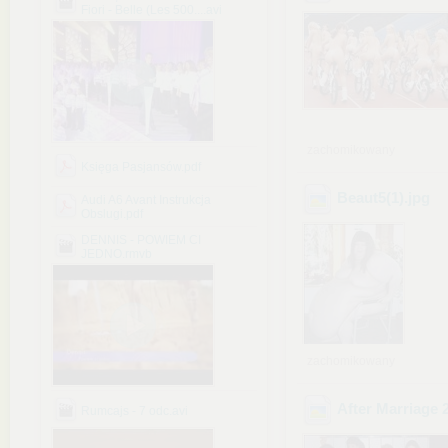
Fiori - Belle (Les 500....avi
zachomikowany
Księga Pasjansów.pdf
Beaut5(1)
.jpg
Audi A6 Avant Instrukcja
Obslugi.pdf
DENNIS - POWIEM CI
JEDNO.rmvb
zachomikowany
After Marriage 
Rumcajs - 7 odc.avi