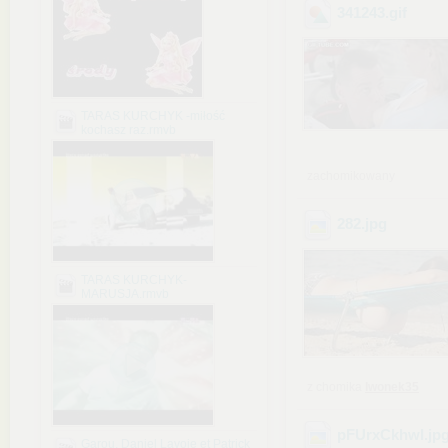
341243
.gif
TARAS KURCHYK -miłość
kochasz raz.rmvb
zachomikowany
282
.jpg
TARAS KURCHYK-
MARUSJA.rmvb
z chomika
Iwonek35
pFUrxCkhwI
.jp
Garou, Daniel Lavoie et Patrick