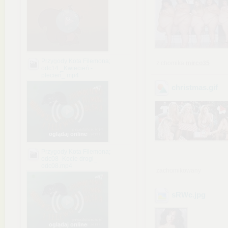
Przygody Kota Filemona;
z chomika
mirco35
odc14 _Kwiecień -
plecień_.mp4
christmas
.gif
oglądaj online
Przygody Kota Filemona;
odc08_Kocie drogi_
odc08.mp4
zachomikowany
sRWc
.jpg
oglądaj online