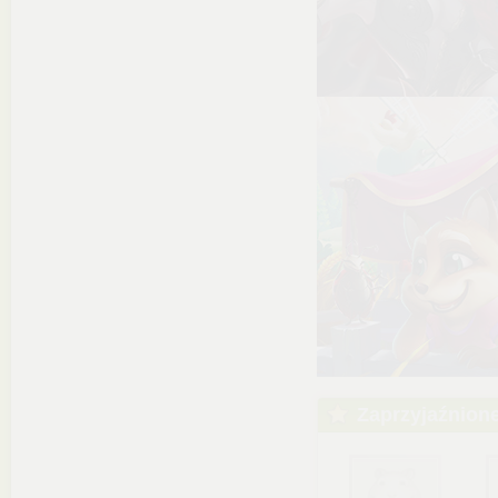
Zaprzyjaźnion