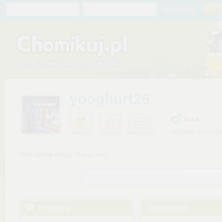
Chomik
Hasło
zapomniałem
yooghurt26
Rafał
widziany: 13.03.2
Prezent
Ulubiony
Wiadomość
Opis został ukryty.
Pokaż opis
Szukaj plików na tym chomiku
Foldery
Śmieszne