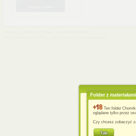
oglądaj online
Main page
Contact us
Media
Help
Publishers Platform
Terms and conditions
Privacy policy
Report copyright infringement
Folder z materiałam
Wykorzystujemy pliki c
usprawnienia korzyst
Ten folder Chomik
wyświetlenia reklam dop
oglądane tylko przez oso
Jeśli nie zmienisz ust
Czy chcesz zobaczyć za
przeglądarce, wyrażasz
komputerze przez admin
Corporation.