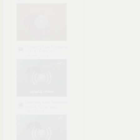
Przygody Kota Filemona;
odc14 _Kwiecień -
plecień_.mp4
oglądaj online
Przygody Kota Filemona;
odc08_Kocie drogi_
odc08.mp4