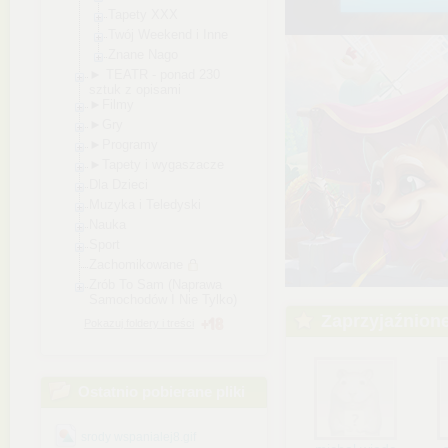
Tapety XXX
Twój Weekend i Inne
Znane Nago
► TEATR - ponad 230
sztuk z opisami
►Filmy
►Gry
►Programy
►Tapety i wygaszacze
Dla Dzieci
Muzyka i Teledyski
Nauka
Sport
Zachomikowane
Zrób To Sam (Naprawa
Samochodów I Nie Tylko)
Zaprzyjaźnion
Pokazuj foldery i treści
Ostatnio pobierane pliki
srody wspanialej8.gif