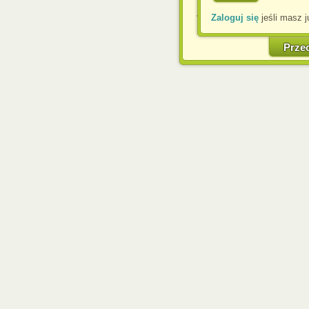
Zaloguj się
jeśli masz j
W każdej chwili możesz
cookies w swojej przeglą
w naszej Pol
Prze
http://chomikuj.pl/Polity
Jednocześnie informuje
może spowodować ogr
Chomikuj.pl.
W przypadku braku twojej
prosimy o opuszczenie se
Wykorzystanie plików c
(dostosowanie reklam do
działań marketingowych).
Wyrażenie sprzeciwu spo
będzie dopasowana do Tw
wyświetlona przypadkowo
Istnieje możliwość zmian
sposób uniemożliwiając
urządzeniu końcowym. M
dokonując odpowiednich
internetowej.
Pełną informację na 
http://chomikuj.pl/Polity