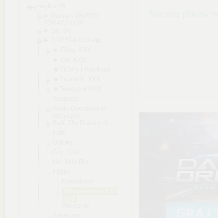
yooghurt26
Nie ma plików w
► Różne - WARTO
ZOBACZYĆ!!!
► Seriale
► STREFA XXX
► Filmy XXX
► Gry XXX
☻CKM-y i Playboye
☻Poradniki XXX
☻Teledyski XXX
Animacje
Audio-Opowiada
nia
erotyczne
Bajki Dla Dorosłych
Fotki
Galeria
Gify XXX
Hot Wife Rio
Różne
Kalendarze
Opowiadania XXX
mp3
Wierszyki
Śmieszne