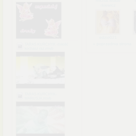
michal.wiade
rkiewicz
edzio021
« poprzednia strona
TARAS KURCHYK -miłość
kochasz raz.rmvb
TARAS KURCHYK-
MARUSJA.rmvb