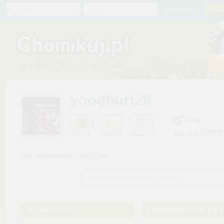
Chomik
Hasło
zapomniałem
yooghurt26
Rafał
widziany: 13.03.2
Prezent
Ulubiony
Wiadomość
Opis został ukryty.
Pokaż opis
Szukaj plików na tym chomiku
Foldery
Opowiadania XX