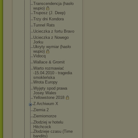
Transcendencja (hasło
wupio)
Truposz (J. Deep)
Trzy dni Kondora
Tunnel Rats
Ucieczka z fortu Bravo
Ucieczka z Nowego
Jorku
Ukryty wymiar (hasło
wupio)
Vidocq
Wallace & Gromit
Warto rozmawiać
-15.04.2010 - tragedia
smokleńska
Wrota Europy
Wyjęty spod prawa
Josey Wales
Yellowstone 2018
Z Archiwum X
Ziemia 2
Ziemiomorze
Złodziej w hotelu
Hitchcock
Złodzieje czasu (Time
bandits)