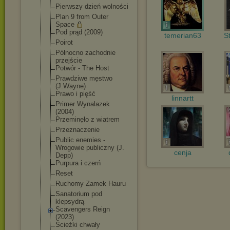
Pierwszy dzień wolności
Plan 9 from Outer
Space
Pod prąd (2009)
temerian63
S
Poirot
Północno zachodnie
przejście
Potwór - The Host
Prawdziwe męstwo
(J.Wayne)
Prawo i pięść
linnartt
Primer Wynalazek
(2004)
Przeminęło z wiatrem
Przeznaczenie
Public enemies -
Wrogowie publiczny (J.
cenja
Depp)
Purpura i czerń
Reset
Ruchomy Zamek Hauru
Sanatorium pod
klepsydrą
Scavengers Reign
(2023)
Ścieżki chwały