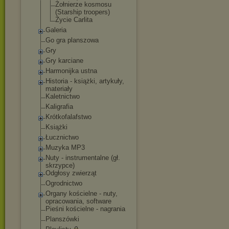
Żołnierze kosmosu
(Starship troopers)
Życie Carlita
Galeria
Go gra planszowa
Gry
Gry karciane
Harmonijka ustna
Historia - książki, artykuły,
materiały
Kaletnictwo
Kaligrafia
Krótkofalafstwo
Książki
Łucznictwo
Muzyka MP3
Nuty - instrumentalne (gł.
skrzypce)
Odgłosy zwierząt
Ogrodnictwo
Organy kościelne - nuty,
opracowania, software
Pieśni kościelne - nagrania
Planszówki