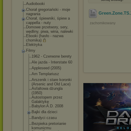
Audiobooki
Chorał gregoriański - moje
Green.Zone.TS.
nagrania
Chorał, śpiewniki, śpiew a
cappella - nuty
zachomikowany
Domowe przetwory, sery,
wędliny, piwa, wina, nalewki
Ebooki (hasło - nazwa
chomika)
Elektryka
Filmy
1962 - Czerwone berety
Ale jazda - Interstate 60
Appleseed (2005)
Arn Templariusz
Arszenik i stare koronki
(Arsenic and Old Lace)
Asfaltowa dżungla
(1950)
Autostopem przez
Galaktykę
Babylon A.D. 2008
Bajki dla dzieci
Bandyci czasu
Bezpieka pretorianie
komunizmu