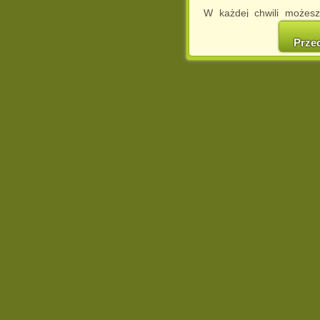
W każdej chwili możesz
cookies w swojej przeglą
w naszej Pol
Prze
http://chomikuj.pl/Polity
Jednocześnie informuje
może spowodować ogr
Chomikuj.pl.
W przypadku braku twojej
prosimy o opuszczenie se
Wykorzystanie plików c
(dostosowanie reklam do
działań marketingowych).
Wyrażenie sprzeciwu spo
będzie dopasowana do Tw
wyświetlona przypadkowo
Istnieje możliwość zmian
sposób uniemożliwiając
urządzeniu końcowym. M
dokonując odpowiednich
internetowej.
Pełną informację na 
http://chomikuj.pl/Polity