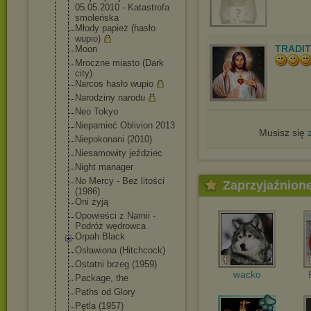
05.05.2010 - Katastrofa
smoleńska
Młody papież (hasło
wupio)
TRADIT
Moon
Mroczne miasto (Dark
city)
Narcos hasło wupio
Narodziny narodu
Neo Tokyo
Niepamieć Oblivion 2013
Musisz się
Niepokonani (2010)
Niesamowity jeździec
Night manager
No Mercy - Bez litości
Zaprzyjaźnion
(1986)
Oni żyją
Opowieści z Narnii -
Podróż wędrowca
Orpah Black
Osławiona (Hitchcock)
Ostatni brzeg (1959)
wacko
Package, the
Paths od Glory
Pętla (1957)