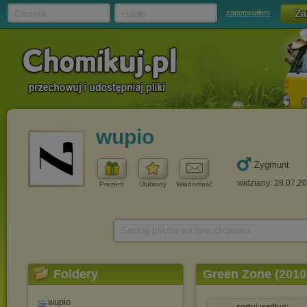
Chomik
Hasło
zapomniałem
wupio
Zygmunt
widziany: 28.07.2
Prezent
Ulubiony
Wiadomość
Szukaj plików na tym chomiku
Foldery
Green Zone (2010
wupio
sortuj według: