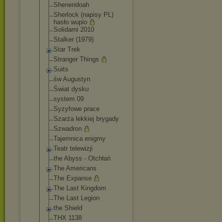
Shenendoah
Sherlock (napisy PL)
hasło wupio
Solidarni 2010
Stalker (1979)
Star Trek
Stranger Things
Suits
św Augustyn
Świat dysku
system 09
Syzyfowe prace
Szarża lekkiej brygady
Szwadron
Tajemnica enigmy
Teatr telewizji
the Abyss - Otchłań
The Americans
The Expanse
The Last Kingdom
The Last Legion
the Shield
THX 1138