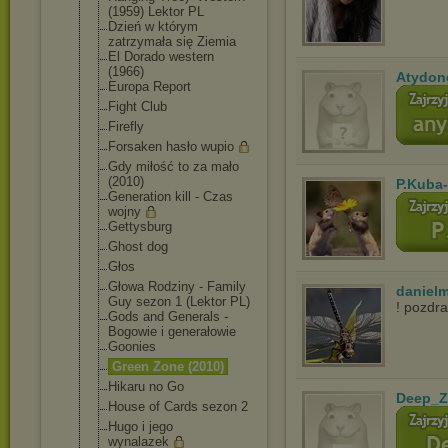
(1959) Lektor PL
Dzień w którym
zatrzymała się Ziemia
El Dorado western
(1966)
Atydon
Europa Report
Fight Club
Firefly
Forsaken hasło wupio
Gdy miłość to za mało
(2010)
P.Kuba
Generation kill - Czas
wojny
Gettysburg
Ghost dog
Głos
Głowa Rodziny - Family
danielm
Guy sezon 1 (Lektor PL)
! pozdr
Gods and Generals -
Bogowie i generałowie
Goonies
Green Zone (2010)
Hikaru no Go
Deep_Z
House of Cards sezon 2
Hugo i jego
wynalazek