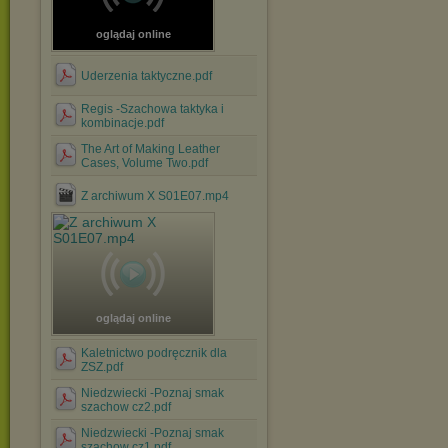
oglądaj online
Uderzenia taktyczne.pdf
Regis -Szachowa taktyka i
kombinacje.pdf
The Art of Making Leather
Cases, Volume Two.pdf
Z archiwum X S01E07.mp4
oglądaj online
Kaletnictwo podręcznik dla
ZSZ.pdf
Niedzwiecki -Poznaj smak
szachow cz2.pdf
Niedzwiecki -Poznaj smak
szachow cz1.pdf