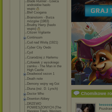
Blade Runner - Łowca
androidów hasło
wupio
Blef Coogana
Brainstorm - Burza
mózgów (1983)
Brudny Harry (hasło
wupio)
Citizen Vigilante
Continuum
Cud nad Wisłą (1921)
Cyber City Oedo
Cyd
Czarodziej z Harlemu
Człowiek z wysokiego
zamku - The Man in the
High Castle
Deadwood sezon 1
Death note
Demony wojny wg Goi
Diuna (reż. D. Lynch)
Chomikowe r
Doctor Who
Downton Abbey
DRZEWO
tessss
POWIESZONYCH (The
Pozdraw
Hanging Tree)- Western