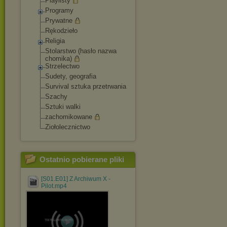
Playlisty
Programy
Prywatne
Rękodzieło
Religia
Stolarstwo (hasło nazwa
chomika)
Strzelectwo
Sudety, geografia
Survival sztuka przetrwania
Szachy
Sztuki walki
zachomikowane
Ziołolecznictwo
Ostatnio pobierane pliki
[S01.E01] Z Archiwum X -
Pilot.mp4