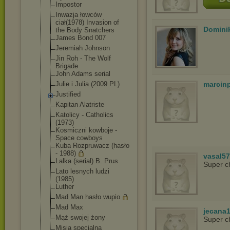
Impostor
Inwazja łowców
ciał(1978) Invasion of
Domini
the Body Snatchers
James Bond 007
Jeremiah Johnson
Jin Roh - The Wolf
Brigade
John Adams serial
Julie i Julia (2009 PL)
marcin
Justified
Kapitan Alatriste
Katolicy - Catholics
(1973)
Kosmiczni kowboje -
Space cowboys
Kuba Rozpruwacz (hasło
- 1988)
vasal5
Lalka (serial) B. Prus
Super c
Lato lesnych ludzi
(1985)
Luther
Mad Man hasło wupio
Mad Max
jecana
Mąż swojej żony
Super c
Misja specjalna