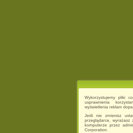
Wykorzystujemy pliki c
usprawnienia korzyst
wyświetlenia reklam dop
Jeśli nie zmienisz ust
przeglądarce, wyrażasz
komputerze przez admin
Corporation.