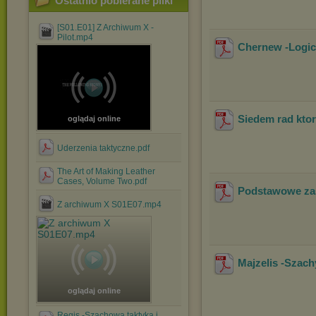
Ostatnio pobierane pliki
[S01.E01] Z Archiwum X -
Pilot.mp4
Chernew -Logic
Siedem rad kto
oglądaj online
Uderzenia taktyczne.pdf
The Art of Making Leather
Cases, Volume Two.pdf
Podstawowe za
Z archiwum X S01E07.mp4
Majzelis -Szach
oglądaj online
Regis -Szachowa taktyka i