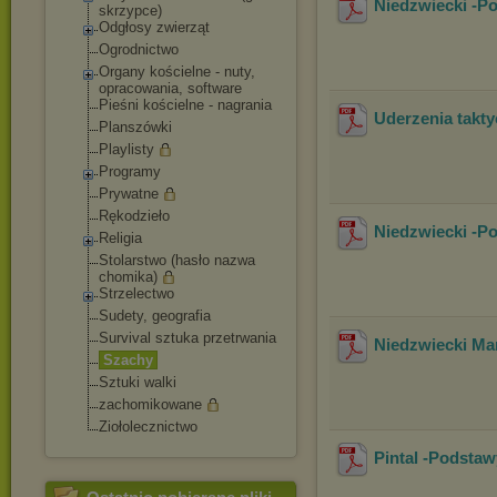
Niedzwiecki -P
skrzypce)
Odgłosy zwierząt
Ogrodnictwo
Organy kościelne - nuty,
opracowania, software
Pieśni kościelne - nagrania
Uderzenia takt
Planszówki
Playlisty
Programy
Prywatne
Rękodzieło
Niedzwiecki -P
Religia
Stolarstwo (hasło nazwa
chomika)
Strzelectwo
Sudety, geografia
Survival sztuka przetrwania
Niedzwiecki Ma
Szachy
Sztuki walki
zachomikowane
Ziołolecznictwo
Pintal -Podsta