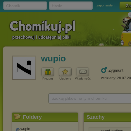
Chomik
Hasło
zapomniałem
wupio
Zygmunt
widziany: 28.07.2
Prezent
Ulubiony
Wiadomość
Szukaj plików na tym chomiku
Foldery
Szachy
wupio
sortuj według: