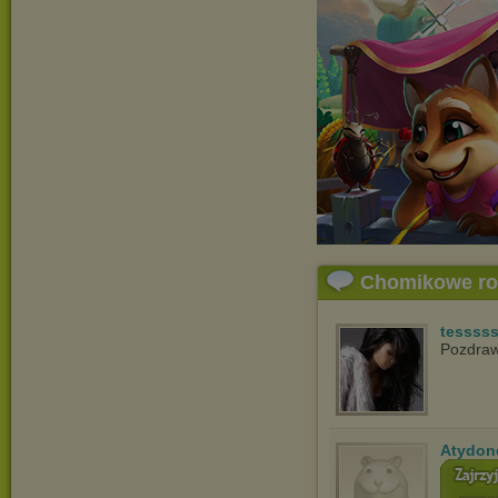
Chomikowe r
tessss
Pozdraw
Atydon