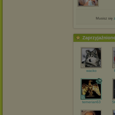
Musisz się
Zaprzyjaźnion
wacko
temerian63
S