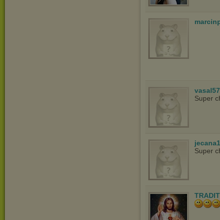
marcin
vasal5
Super c
jecana
Super c
TRADIT