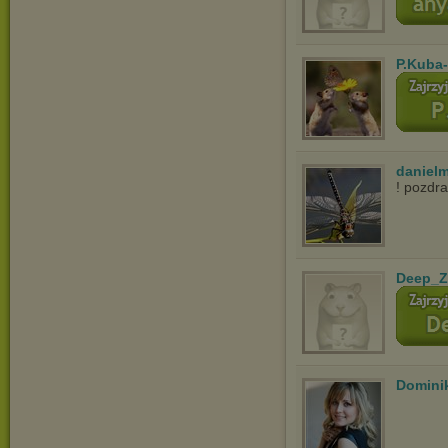
P.Kuba
danielm
! pozdr
Deep_Z
Domini