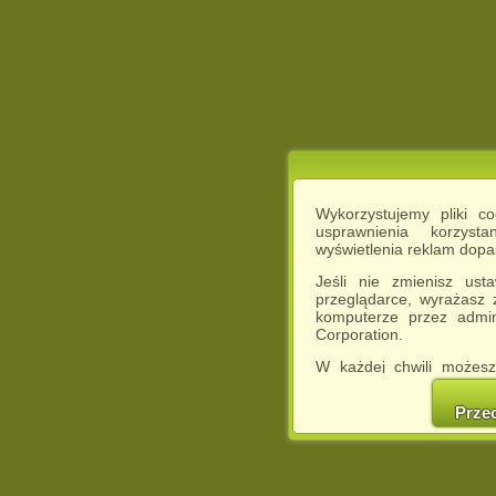
Wykorzystujemy pliki c
usprawnienia korzyst
wyświetlenia reklam dop
Jeśli nie zmienisz ust
przeglądarce, wyrażasz
komputerze przez admin
Corporation.
W każdej chwili możesz
cookies w swojej przeglą
w naszej Pol
Prze
http://chomikuj.pl/Polity
Jednocześnie informuje
może spowodować ogr
Chomikuj.pl.