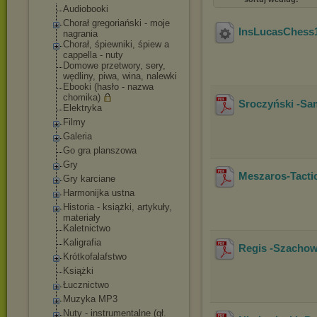
Audiobooki
Chorał gregoriański - moje
InsLucasChess
nagrania
Chorał, śpiewniki, śpiew a
cappella - nuty
Domowe przetwory, sery,
wędliny, piwa, wina, nalewki
Ebooki (hasło - nazwa
chomika)
Sroczyński -Sa
Elektryka
Filmy
Galeria
Go gra planszowa
Gry
Meszaros-Tacti
Gry karciane
Harmonijka ustna
Historia - książki, artykuły,
materiały
Kaletnictwo
Kaligrafia
Regis -Szachow
Krótkofalafstwo
Książki
Łucznictwo
Muzyka MP3
Nuty - instrumentalne (gł.