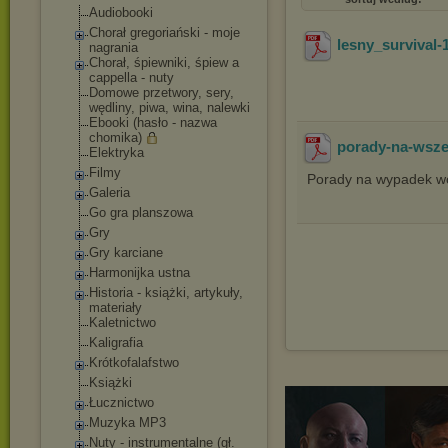
Audiobooki
Chorał gregoriański - moje
lesny_survival-
nagrania
Chorał, śpiewniki, śpiew a
cappella - nuty
Domowe przetwory, sery,
wędliny, piwa, wina, nalewki
Ebooki (hasło - nazwa
chomika)
porady-na-wsze
Elektryka
Filmy
Porady na wypadek wo
Galeria
Go gra planszowa
Gry
Gry karciane
Harmonijka ustna
Historia - książki, artykuły,
materiały
Kaletnictwo
Kaligrafia
Krótkofalafstwo
Książki
Łucznictwo
Muzyka MP3
Nuty - instrumentalne (gł.