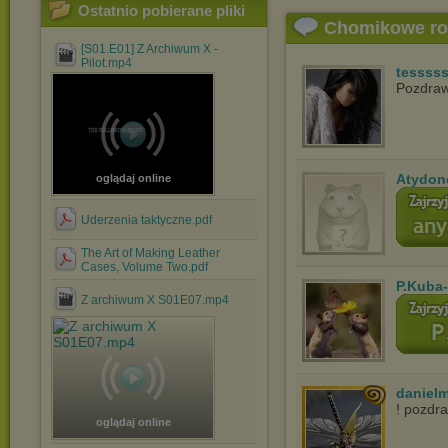
Ostatnio pobierane pliki
Chomikowe r
[S01.E01] Z Archiwum X -
Pilot.mp4
tessss
Pozdraw
Atydon
oglądaj online
Uderzenia taktyczne.pdf
The Art of Making Leather
Cases, Volume Two.pdf
P.Kuba
Z archiwum X S01E07.mp4
danielm
! pozdr
oglądaj online