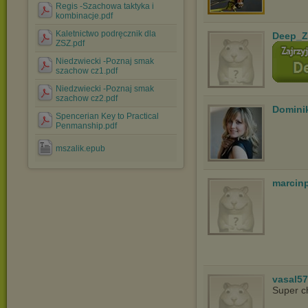
Regis -Szachowa taktyka i
kombinacje.pdf
Kaletnictwo podręcznik dla
Deep_Z
ZSZ.pdf
Niedzwiecki -Poznaj smak
szachow cz1.pdf
Niedzwiecki -Poznaj smak
szachow cz2.pdf
Domini
Spencerian Key to Practical
Penmanship.pdf
mszalik.epub
marcin
vasal5
Super c