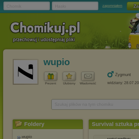
Chomik
Hasło
zapomniałem
wupio
Zygmunt
widziany: 28.07.2
Prezent
Ulubiony
Wiadomość
Szukaj plików na tym chomiku
Foldery
Survival sztuka p
wupio
sortuj według: