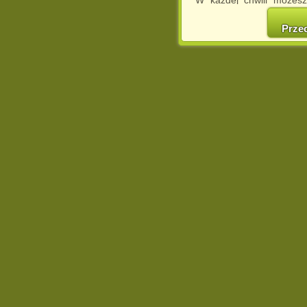
W każdej chwili możesz
cookies w swojej przeglą
w naszej Pol
Prze
http://chomikuj.pl/Polity
Jednocześnie informuje
może spowodować ogr
Chomikuj.pl.
W przypadku braku twojej
prosimy o opuszczenie se
Wykorzystanie plików c
(dostosowanie reklam do
działań marketingowych).
Wyrażenie sprzeciwu spo
będzie dopasowana do Tw
wyświetlona przypadkowo
Istnieje możliwość zmian
sposób uniemożliwiając
urządzeniu końcowym. M
dokonując odpowiednich
internetowej.
Pełną informację na 
http://chomikuj.pl/Polity