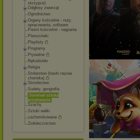
skrzypce)
Odgłosy zwierząt
Ogrodnictwo
Organy kościelne - nuty,
opracowania, software
Pieśni kościelne - nagrania
Planszówki
Playlisty
Programy
Prywatne
Rękodzieło
Religia
Stolarstwo (hasło nazwa
chomika)
Strzelectwo
Sudety, geografia
Survival sztuka
przetrwania
Szachy
Sztuki walki
zachomikowane
Ziołolecznictwo