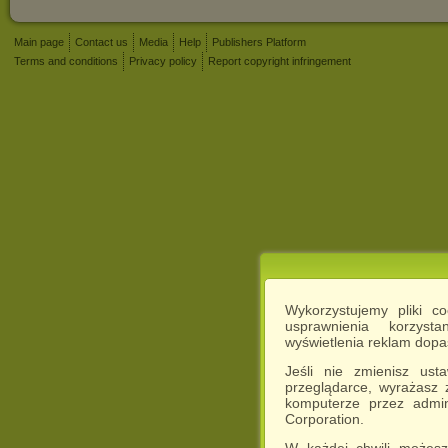
Main page
Contact us
Media
Help
Publishers Platform
Terms and conditions
Privacy policy
Report copyright infringement
Wykorzystujemy pliki c
usprawnienia korzyst
wyświetlenia reklam dop
Jeśli nie zmienisz ust
przeglądarce, wyrażasz
komputerze przez admin
Corporation.