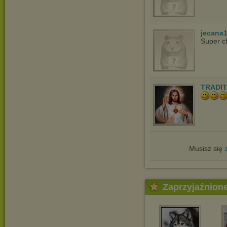
jecana
Super c
TRADIT
Musisz się
Zaprzyjaźnion