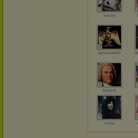
wacko
temerian63
S
linnartt
cenja