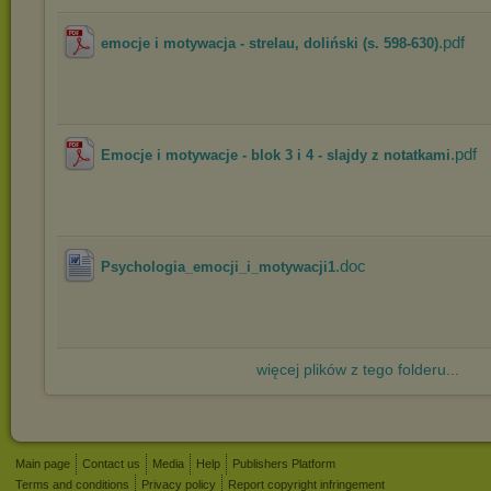
.pdf
emocje i motywacja - strelau, doliński (s. 598-630)
.pdf
Emocje i motywacje - blok 3 i 4 - slajdy z notatkami
.doc
Psychologia_emocji_i_motywacji1
więcej plików z tego folderu...
Main page
Contact us
Media
Help
Publishers Platform
Terms and conditions
Privacy policy
Report copyright infringement