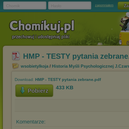
Chomik
Hasło
zapomniałem
HMP - TESTY pytania zebrane
wsobietylkoja
/
Historia Myśli Psychologicznej J.Czar
Download:
HMP - TESTY pytania zebrane.pdf
433 KB
Pobierz
Komentarze: