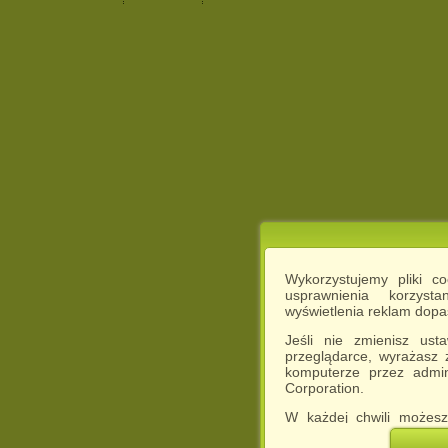
Wykorzystujemy pliki c
usprawnienia korzyst
wyświetlenia reklam dop
Jeśli nie zmienisz ust
przeglądarce, wyrażasz
komputerze przez admin
Corporation.
W każdej chwili możesz
cookies w swojej przeglą