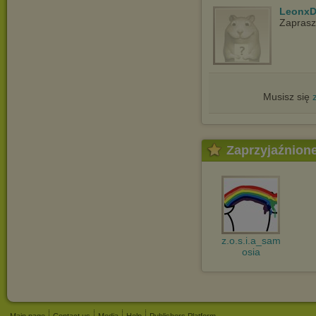
LeonxD
Zapras
Musisz się
Zaprzyjaźnion
z.o.s.i.a_sam
osia