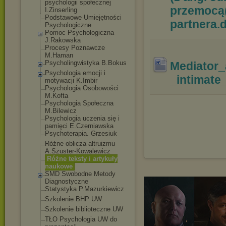
psychologii społecznej
przemocą(
I.Zinserling
Podstawowe Umiejętności
partnera
.
Psychologiczne
Pomoc Psychologiczna
J.Rakowska
Procesy Poznawcze
M.Haman
Psycholingwistyka B.Bokus
Mediator_
Psychologia emocji i
_intimat
motywacji K.Imbir
Psychologia Osobowości
M.Kofta
Psychologia Społeczna
M.Bilewicz
Psychologia uczenia się i
pamięci E.Czerniawska
Psychoterapia. Grzesiuk
Różne oblicza altruizmu
A.Szuster-Kowalew
icz
Różne teksty i artykuły
naukowe
SMD Swobodne Metody
Diagnostyczne
Statystyka P.Mazurkiewicz
Szkolenie BHP UW
Szkolenie biblioteczne UW
TŁO Psychologia UW do