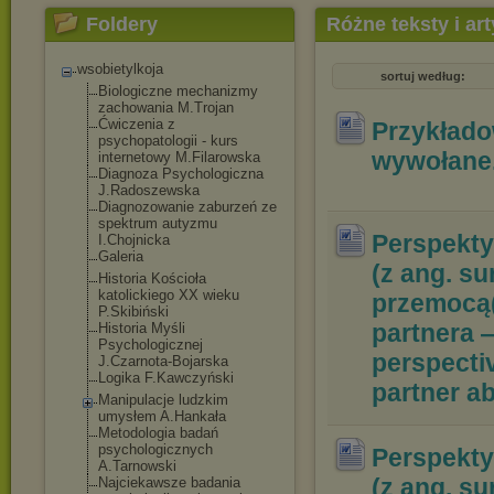
Foldery
Różne teksty i ar
wsobietylkoja
sortuj według:
Biologiczne mechanizmy
zachowania M.Trojan
Ćwiczenia z
Przykłado
psychopatologii - kurs
wywołane
internetowy M.Filarowska
Diagnoza Psychologiczna
J.Radoszewska
Diagnozowanie zaburzeń ze
spektrum autyzmu
Perspekty
I.Chojnicka
Galeria
(z ang. su
Historia Kościoła
katolickiego XX wieku
przemocą(
P.Skibiński
partnera 
Historia Myśli
Psychologicznej
perspecti
J.Czarnota-Bojars
ka
Logika F.Kawczyński
partner 
Manipulacje ludzkim
umysłem A.Hankała
Metodologia badań
psychologicznych
Perspekty
A.Tarnowski
(z ang. su
Najciekawsze badania