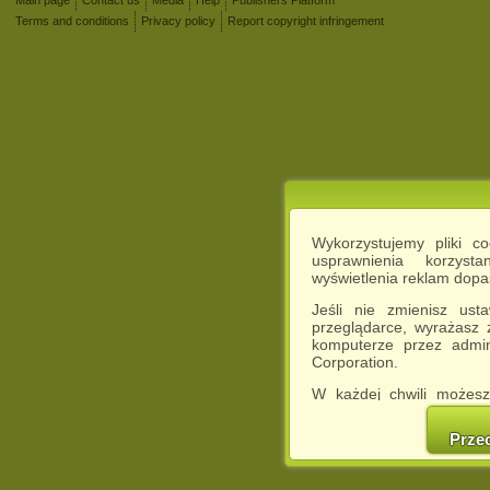
Main page
Contact us
Media
Help
Publishers Platform
Terms and conditions
Privacy policy
Report copyright infringement
Wykorzystujemy pliki c
usprawnienia korzyst
wyświetlenia reklam dop
Jeśli nie zmienisz ust
przeglądarce, wyrażasz
komputerze przez admin
Corporation.
W każdej chwili możesz
cookies w swojej przeglą
w naszej Pol
Prze
http://chomikuj.pl/Polity
Jednocześnie informuje