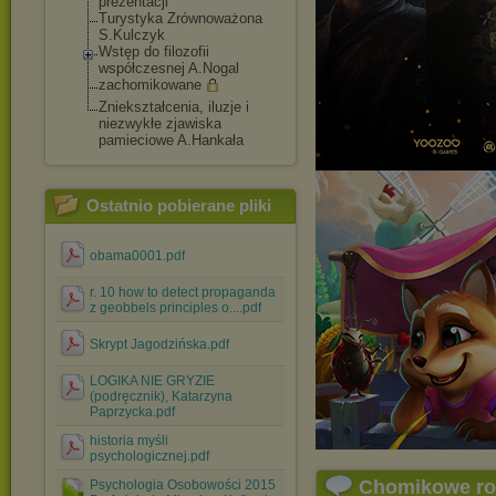
prezentacji
Turystyka Zrównoważona
S.Kulczyk
Wstęp do filozofii
współczesnej A.Nogal
zachomikowane
Zniekształcenia, iluzje i
niezwykłe zjawiska
pamieciowe A.Hankała
Ostatnio pobierane pliki
obama0001.pdf
r. 10 how to detect propaganda
z geobbels principles o....pdf
Skrypt Jagodzińska.pdf
LOGIKA NIE GRYZIE
(podręcznik), Katarzyna
Paprzycka.pdf
historia myśli
psychologicznej.pdf
Chomikowe r
Psychologia Osobowości 2015