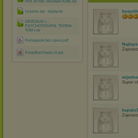
Prof. dr hab. Mirosław Kofta.zip
beautif
Uczenie się - slajdy.rar
GRZESIUK L.,
PSYCHOTERAPIA. TEORIA.
TOM I.rar
Pomaganie bez oporu.pdf
Najlep
Zapras
Pontyfikat Pawla VI.ppt
wijedo
Super c
kapalo
Zapras