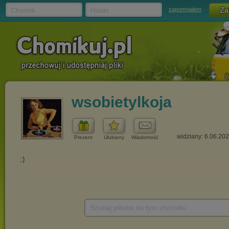
Chomik
Hasło
zapomniałem
wsobietylkoja
widziany: 6.06.20
Prezent
Ulubiony
Wiadomość
Szukaj plików na tym chomiku