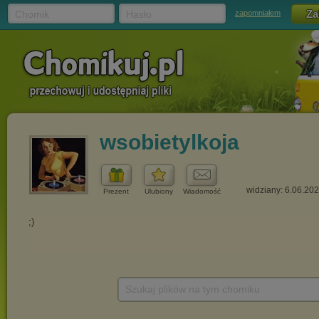
Chomik
Hasło
zapomniałem
wsobietylkoja
widziany: 6.06.20
Prezent
Ulubiony
Wiadomość
Szukaj plików na tym chomiku