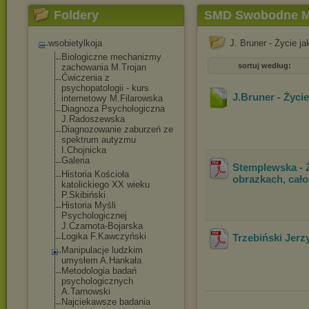
Foldery
SMD Swobodne M
wsobietylkoja
J. Bruner - Życie ja
Biologiczne mechanizmy
sortuj według:
zachowania M.Trojan
Ćwiczenia z
psychopatologii - kurs
J.Bruner - Życie
internetowy M.Filarowska
Diagnoza Psychologiczna
J.Radoszewska
Diagnozowanie zaburzeń ze
spektrum autyzmu
I.Chojnicka
Galeria
Stemplewska - 
Historia Kościoła
obrazkach, cał
katolickiego XX wieku
P.Skibiński
Historia Myśli
Psychologicznej
J.Czarnota-Bojars
ka
Logika F.Kawczyński
Trzebiński Jerz
Manipulacje ludzkim
umysłem A.Hankała
Metodologia badań
psychologicznych
A.Tarnowski
Najciekawsze badania