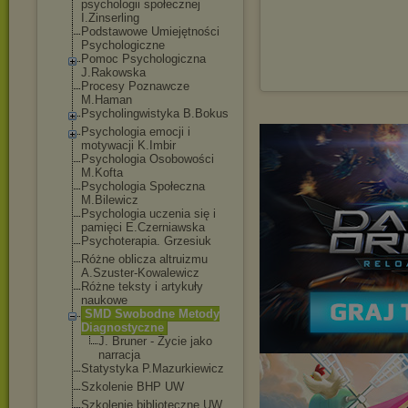
psychologii społecznej
I.Zinserling
Podstawowe Umiejętności
Psychologiczne
Pomoc Psychologiczna
J.Rakowska
Procesy Poznawcze
M.Haman
Psycholingwistyka B.Bokus
Psychologia emocji i
motywacji K.Imbir
Psychologia Osobowości
M.Kofta
Psychologia Społeczna
M.Bilewicz
Psychologia uczenia się i
pamięci E.Czerniawska
Psychoterapia. Grzesiuk
Różne oblicza altruizmu
A.Szuster-Kowalew
icz
Różne teksty i artykuły
naukowe
SMD Swobodne Metody
Diagnostyczne
J. Bruner - Życie jako
narracja
Statystyka P.Mazurkiewicz
Szkolenie BHP UW
Szkolenie biblioteczne UW