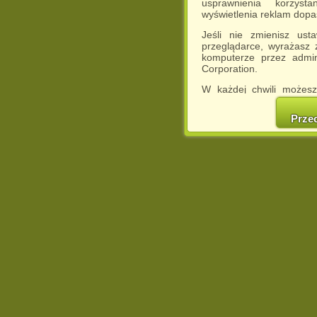
usprawnienia korzyst
wyświetlenia reklam dop
Jeśli nie zmienisz ust
przeglądarce, wyrażasz
komputerze przez admin
Corporation.
W każdej chwili możesz
cookies w swojej przeglą
w naszej Pol
Prze
http://chomikuj.pl/Polity
Jednocześnie informuje
może spowodować ogr
Chomikuj.pl.
W przypadku braku twojej
prosimy o opuszczenie se
Wykorzystanie plików c
(dostosowanie reklam do
działań marketingowych).
Wyrażenie sprzeciwu spo
będzie dopasowana do Tw
wyświetlona przypadkowo
Istnieje możliwość zmian
sposób uniemożliwiając