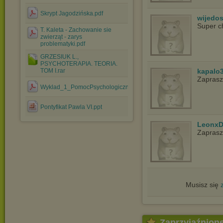
Skrypt Jagodzińska.pdf
wijedo
Super c
T. Kaleta - Zachowanie sie
zwierząt - zarys
problematyki.pdf
GRZESIUK L.,
PSYCHOTERAPIA. TEORIA.
TOM I.rar
kapalo
Zapras
Wyklad_1_PomocPsychologicznaBargielMatusiewicz2018.pdf
Pontyfikat Pawla VI.ppt
LeonxD
Zapras
Musisz się
Zaprzyjaźnion