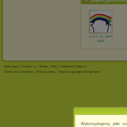
z.o.s.i.a_sam
osia
Main page
Contact us
Media
Help
Publishers Platform
Terms and conditions
Privacy policy
Report copyright infringement
Wykorzystujemy pliki c