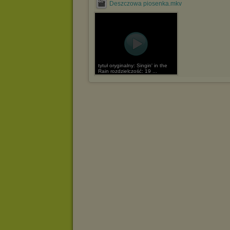
Deszczowa piosenka.mkv
tytuł oryginalny: Singin' in the
Rain rozdzielczość: 19 ...