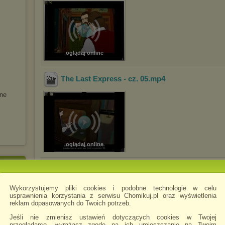
oglądaj online
The Last Express - cz. 05
.mp4
ne
oglądaj online
The Last Express - cz. 04
.mp4
Wykorzystujemy pliki cookies i podobne technologie w celu
usprawnienia korzystania z serwisu Chomikuj.pl oraz wyświetlenia
reklam dopasowanych do Twoich potrzeb.
Jeśli nie zmienisz ustawień dotyczących cookies w Twojej
przeglądarce, wyrażasz zgodę na ich umieszczanie na Twoim