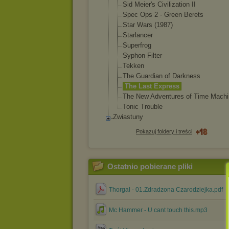
Sid Meier's Civilization II
Spec Ops 2 - Green Berets
Star Wars (1987)
Starlancer
Superfrog
Syphon Filter
Tekken
The Guardian of Darkness
The Last Express
The New Adventures of Time Machi
Tonic Trouble
Zwiastuny
Pokazuj foldery i treści
Ostatnio pobierane pliki
Thorgal - 01.Zdradzona Czarodziejka.pdf
Mc Hammer - U cant touch this.mp3