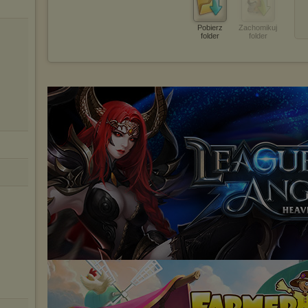
Pobierz
Zachomikuj
folder
folder