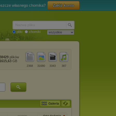
eszcze własnego chomika?
Załóż konto
Nazwa pliku
pliki
chomiki
38429
plików
1615,63
GB
2368
31680
3343
387
Galeria
rozmiar
data dodania