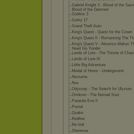
Gabriel Knight 3 - Blood of the Sacr
Blood of the Damned
Goblins 3
Gorky 17
Grand Theft Auto
King's Quest - Quest for the Crown
King's Quest II - Romancing The T
King's Quest V - Absence Makes T
Heart Go Yonder
Lands of Lore - The Throne of Chao
Lands of Lore III
Little Big Adventure
Medal of Honor - Underground
Nocturne
Nox
Odyssey - The Search for Ulysses
Omikron - The Nomad Soul
Parasite Eve II
Postal
Quake
Redline
Re-Volt
Shenmue