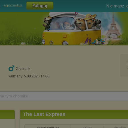
Nie masz j
zapomniałem
Grzesiek
widziany: 5.08.2026 14:06
 na tym chomiku
The Last Express
sortuj według:
nazwa
typ pliku