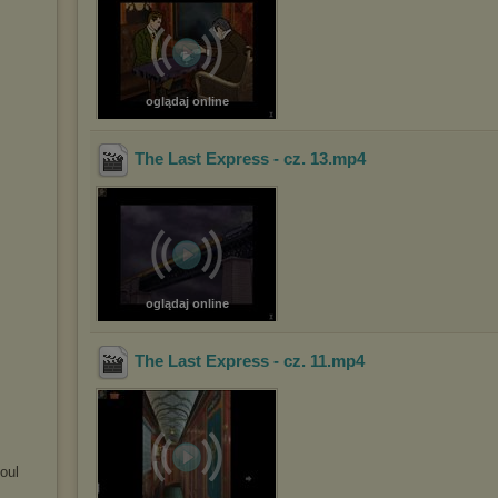
oglądaj online
The Last Express - cz. 13
.mp4
oglądaj online
The Last Express - cz. 11
.mp4
oul