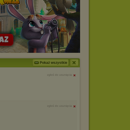
Pokaż wszystkie
zgłoś do usunięcia
zgłoś do usunięcia