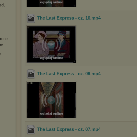
oglądaj online
ed,
The Last Express - cz. 10
.mp4
hrone
he
s
oglądaj online
The Last Express - cz. 09
.mp4
oglądaj online
The Last Express - cz. 07
.mp4