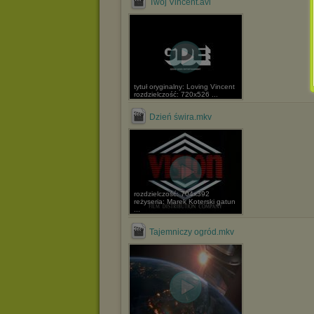
Twój Vincent.avi
tytuł oryginalny: Loving Vincent
rozdzielczość: 720x526 ...
Dzień świra.mkv
rozdzielczość: 704x392
reżyseria: Marek Koterski gatun
...
Tajemniczy ogród.mkv