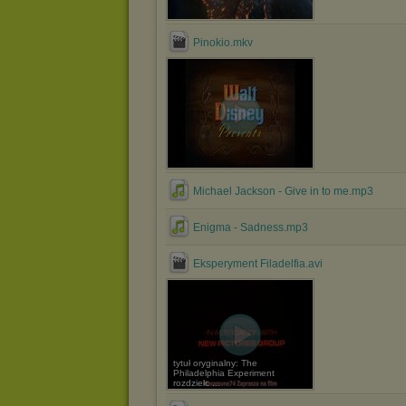
Pinokio.mkv
Michael Jackson - Give in to me.mp3
Enigma - Sadness.mp3
Eksperyment Filadelfia.avi
tytuł oryginalny: The
Philadelphia Experiment
rozdzielc ...