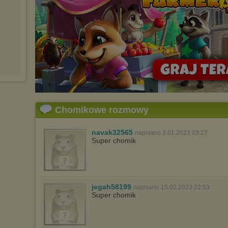
Chomikowe rozmowy
navak32565
napisano 3.01.2023 03:27
Super chomik
jegah58199
napisano 15.02.2023 22:53
Super chomik