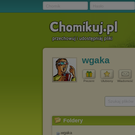
Chomik
Hasło
wgaka
Prezent
Ulubiony
Wiadomość
Szukaj plików
Foldery
wgaka