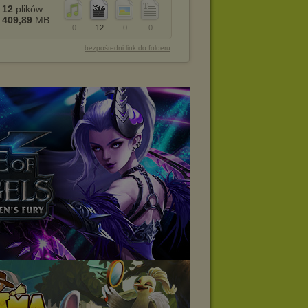
12
plików
409,89
MB
0
12
0
0
bezpośredni link do folderu