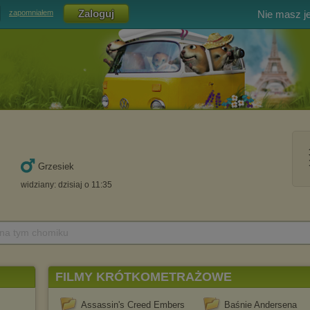
Nie masz j
zapomniałem
Grzesiek
widziany: dzisiaj o 11:35
 na tym chomiku
FILMY KRÓTKOMETRAŻOWE
Assassin's Creed Embers
Baśnie Andersena