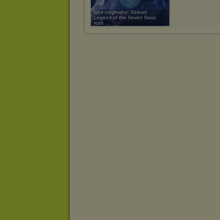
tytuł oryginalny: Sinbad:
Legend of the Seven Seas
rozd ...