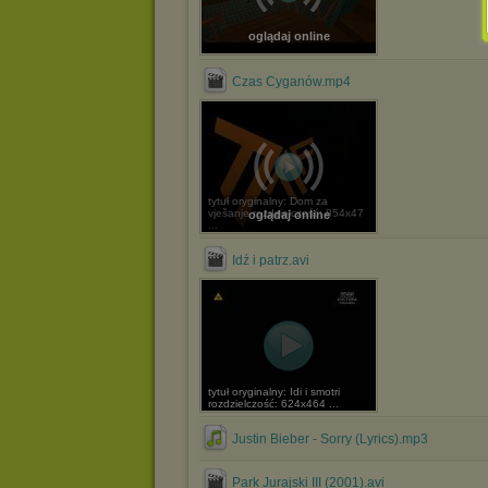
oglądaj online
Czas Cyganów.mp4
tytuł oryginalny: Dom za
vješanje rozdzielczość: 854x47
oglądaj online
...
Idź i patrz.avi
tytuł oryginalny: Idi i smotri
rozdzielczość: 624x464 ...
Justin Bieber - Sorry (Lyrics).mp3
Park Jurajski III (2001).avi