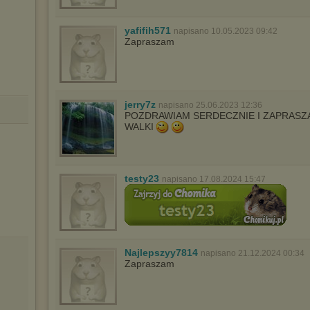
yafifih571
napisano 10.05.2023 09:42
Zapraszam
jerry7z
napisano 25.06.2023 12:36
POZDRAWIAM SERDECZNIE I ZAPRASZA
WALKI
testy23
napisano 17.08.2024 15:47
Najlepszyy7814
napisano 21.12.2024 00:34
Zapraszam