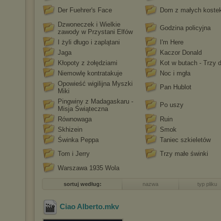
Der Fuehrer's Face
Dom z małych koste
Dzwoneczek i Wielkie
Godzina policyjna
zawody w Przystani Elfów
I żyli długo i zaplątani
I'm Here
Jaga
Kaczor Donald
Kłopoty z żołędziami
Kot w butach - Trzy d
Niemowlę kontratakuje
Noc i mgła
Opowieść wigilijna Myszki
Pan Hublot
Miki
Pingwiny z Madagaskaru -
Po uszy
Misja Świąteczna
Równowaga
Ruin
Skhizein
Smok
Świnka Peppa
Taniec szkieletów
Tom i Jerry
Trzy małe świnki
Warszawa 1935 Wola
sortuj według:
nazwa
typ pliku
Ciao Alberto
.mkv