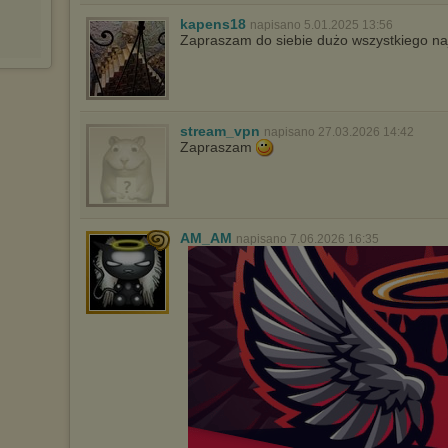
kapens18
napisano 5.01.2025 13:56
Zapraszam do siebie dużo wszystkiego na
stream_vpn
napisano 27.03.2026 14:42
Zapraszam
AM_AM
napisano 7.06.2026 16:35