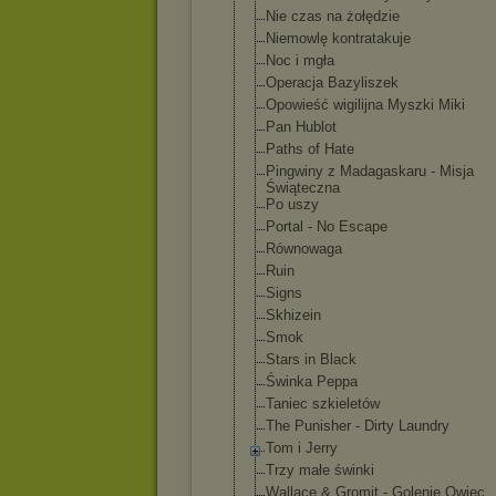
Nie czas na żołędzie
Niemowlę kontratakuje
Noc i mgła
Operacja Bazyliszek
Opowieść wigilijna Myszki Miki
Pan Hublot
Paths of Hate
Pingwiny z Madagaskaru - Misja
Świąteczna
Po uszy
Portal - No Escape
Równowaga
Ruin
Signs
Skhizein
Smok
Stars in Black
Świnka Peppa
Taniec szkieletów
The Punisher - Dirty Laundry
Tom i Jerry
Trzy małe świnki
Wallace & Gromit - Golenie Owiec