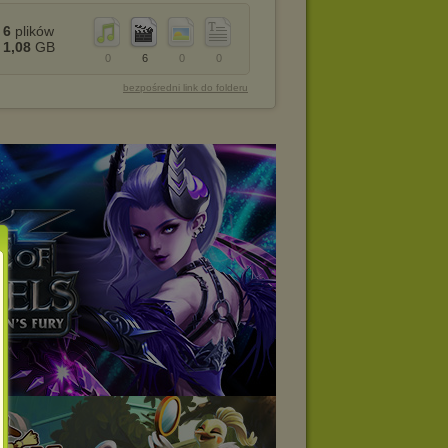
6
plików
1,08
GB
0
6
0
0
bezpośredni link do folderu