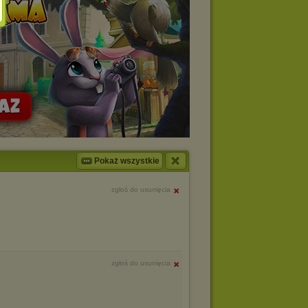
Pokaż wszystkie
zgłoś do usunięcia
zgłoś do usunięcia