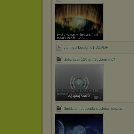
tytuł oryginalny: Jurassic Park III
rozdzielczość: 1280 ...
Jam jest Legion 01-02.PDF
Salo, czyli 120 dni Sodomy.mp4
tytuł oryginalny: Salò o le 120
giornate di Sodoma rozd ...
oglądaj online
1
Sindbad - Legenda siedmiu mórz.avi