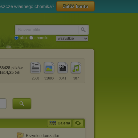
eszcze własnego chomika?
Załóż konto
Nazwa pliku
pliki
chomiki
38428
plików
1614,25
GB
2368
31680
3341
387
Galeria
Brzydkie kaczątko