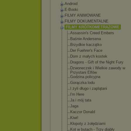
Android
E-Booki
FILMY ANIMOWANE
FILMY DOKUMENTALNE
FILMY KRÓTKOMETRAŻOWE
Assassin's Creed Embers
Baśnie Andersena
Brzydkie kaczątko
Der Fuehrer's Face
Dom z małych kostek
Dragons - Gift of the Night Fury
Dzwoneczek i Wielkie zawody w
Przystani Elfów
Godzina policyjna
Gorączka lodu
I żyli długo i zaplątani
I'm Here
Ja i mój tata
Jaga
Kaczor Donald
Kiwi!
Kłopoty z żołędziami
Kot w butach - Trzy diabły