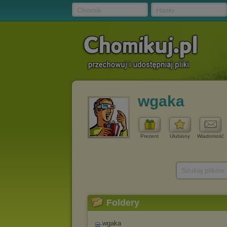
Chomik
Hasło
wgaka
Prezent
Ulubiony
Wiadomość
Szukaj plików
Foldery
wgaka