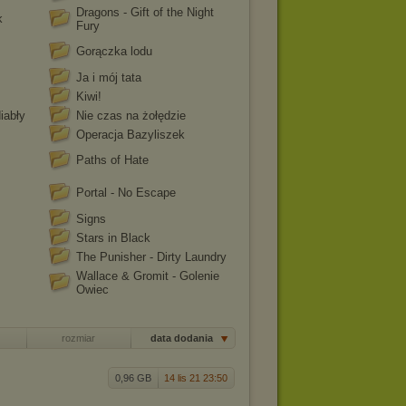
Dragons - Gift of the Night
k
Fury
Gorączka lodu
Ja i mój tata
Kiwi!
iabły
Nie czas na żołędzie
Operacja Bazyliszek
Paths of Hate
Portal - No Escape
Signs
Stars in Black
The Punisher - Dirty Laundry
Wallace & Gromit - Golenie
Owiec
rozmiar
data dodania
0,96 GB
14 lis 21 23:50