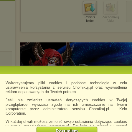
Pobierz
Zachomikuj
folder
folder
Wykorzystujemy pliki cookies i podobne technologie w celu
usprawnienia korzystania z serwisu Chomikuj.pl oraz wyświetlenia
reklam dopasowanych do Twoich potrzeb.
Jeśli nie zmienisz ustawień dotyczących cookies w Twojej
przeglądarce, wyrażasz zgodę na ich umieszczanie na Twoim
komputerze przez administratora serwisu Chomikuj.pl – Kelo
Corporation.
W każdej chwili możesz zmienić swoje ustawienia dotyczące cookies
w swojej przeglądarce internetowej. Dowiedz się więcej w naszej
Polityce Prywatności -
http://chomikuj.pl/PolitykaPrywatnosci.aspx
.
Rozumiem