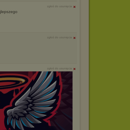
zgłoś do usunięcia
jlepszego
zgłoś do usunięcia
zgłoś do usunięcia