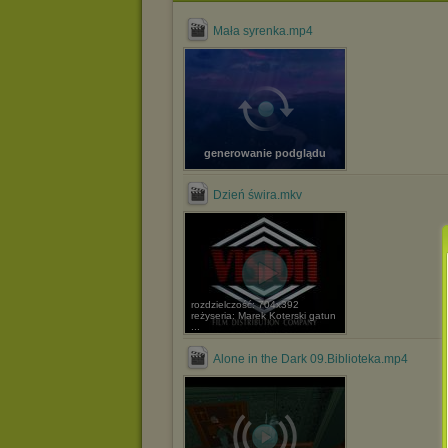
Mała syrenka.mp4
generowanie podglądu
Dzień świra.mkv
rozdzielczość: 704x392
reżyseria: Marek Koterski gatun
...
Alone in the Dark 09.Biblioteka.mp4