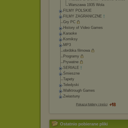
Warszawa 1935 Wola
FILMY POLSKIE
FILMY ZAGRANICZNE
Gry PC
History of Video Games
Karaoke
Komiksy
MP3
obróbka filmowa
Programy
Prywatne
SERIALE
Śmieszne
Tapety
Teledyski
Walktrough Games
Zwiastuny
Pokazuj foldery i treści
Ostatnio pobierane pliki