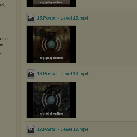
oglądaj online
ed,
15.Postal - Level 15
.mp4
hrone
he
s
oglądaj online
13.Postal - Level 13
.mp4
oglądaj online
12.Postal - Level 12
.mp4