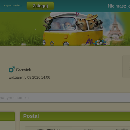
Nie masz j
zapomniałem
Grzesiek
widziany: 5.08.2026 14:06
 na tym chomiku
Postal
sortuj według:
nazwa
typ pliku