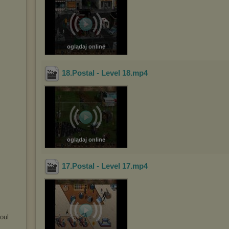
oglądaj online
18.Postal - Level 18
.mp4
oglądaj online
17.Postal - Level 17
.mp4
oul