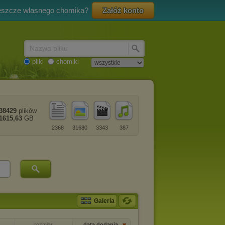
eszcze własnego chomika?
Załóż konto
Nazwa pliku
pliki
chomiki
38429
plików
1615,63
GB
2368
31680
3343
387
Galeria
rozmiar
data dodania