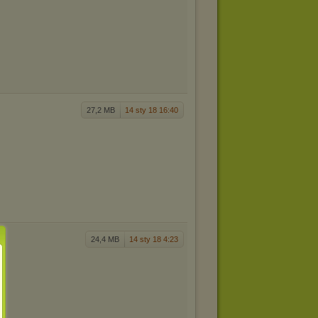
27,2 MB
14 sty 18 16:40
24,4 MB
14 sty 18 4:23