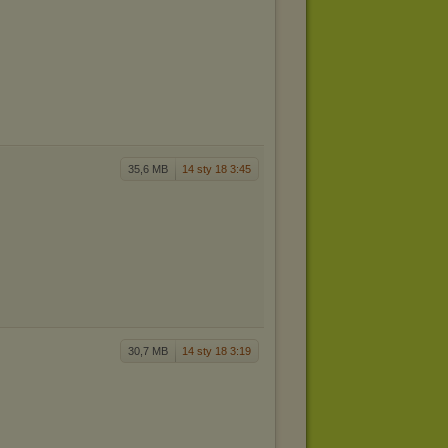
35,6 MB
14 sty 18 3:45
30,7 MB
14 sty 18 3:19