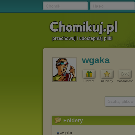
Chomik
Hasło
wgaka
Prezent
Ulubiony
Wiadomość
Szukaj plików
Foldery
wgaka