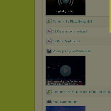
oglądaj online
Perfect - Nie Płacz Ewka.Mp3
01.Kryształ polowania.pdf
07.Pióro Mędrca.pdf
Podwójne życie Weroniki.avi
tytuł oryginalny: La Double vie
de Véronique rozdzielcz ...
Filterfunk - S.O.S Message in the Bottle.mp
Mała syrenka.mp4