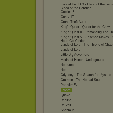
Gabriel Knight 3 - Blood of the Sacr
Blood of the Damned
Goblins 3
Gorky 17
Grand Theft Auto
King's Quest - Quest for the Crown
King's Quest II - Romancing The T
King's Quest V - Absence Makes T
Heart Go Yonder
Lands of Lore - The Throne of Chao
Lands of Lore III
Little Big Adventure
Medal of Honor - Underground
Nocturne
Nox
Odyssey - The Search for Ulysses
Omikron - The Nomad Soul
Parasite Eve II
Postal
Quake
Redline
Re-Volt
Shenmue