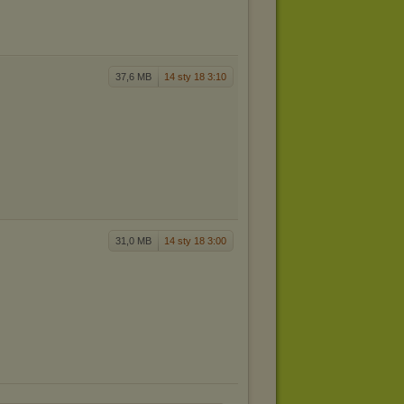
37,6 MB
14 sty 18 3:10
31,0 MB
14 sty 18 3:00