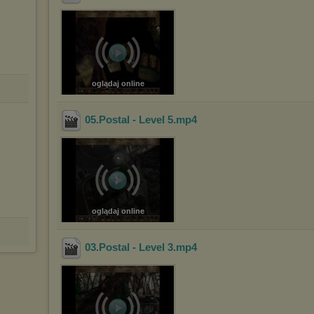
oglądaj online
05.Postal - Level 5
.mp4
oglądaj online
03.Postal - Level 3
.mp4