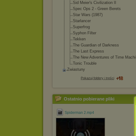
Sid Meier's Civilization II
Spec Ops 2 - Green Berets
Star Wars (1987)
Starlancer
Superfrog
Syphon Filter
Tekken
The Guardian of Darkness
The Last Express
The New Adventures of Time Machi
Tonic Trouble
Zwiastuny
Pokazuj foldery i treści
Ostatnio pobierane pliki
Spiderman 2.mp4