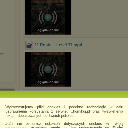
oglądaj online
11.Postal - Level 11
.mp4
ne
oglądaj online
10.Postal - Level 10
.mp4
Wykorzystujemy pliki cookies i podobne technologie w celu
usprawnienia korzystania z serwisu Chomikuj.pl oraz wyświetlenia
reklam dopasowanych do Twoich potrzeb.
Jeśli nie zmienisz ustawień dotyczących cookies w Twojej
przeglądarce, wyrażasz zgodę na ich umieszczanie na Twoim