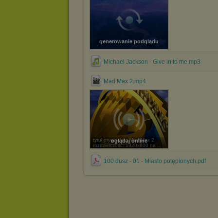
generowanie podglądu
Michael Jackson - Give in to me.mp3
Mad Max 2.mp4
tytuł oryginalny: Mad Max 2
oglądaj online
rozdzielczość: 1920x800 na ...
100 dusz - 01 - Miasto potępionych.pdf