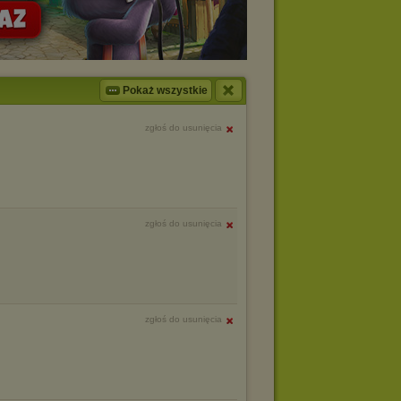
Pokaż wszystkie
zgłoś do usunięcia
zgłoś do usunięcia
zgłoś do usunięcia