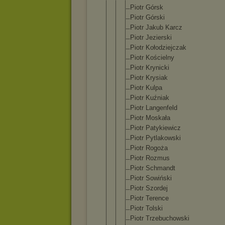
Piotr Górsk
Piotr Górski
Piotr Jakub Karcz
Piotr Jezierski
Piotr Kołodziejcz
ak
Piotr Kościelny
Piotr Krynicki
Piotr Krysiak
Piotr Kulpa
Piotr Kuźniak
Piotr Langenfeld
Piotr Moskała
Piotr Patykiewicz
Piotr Pytlakowski
Piotr Rogoża
Piotr Rozmus
Piotr Schmandt
Piotr Sowiński
Piotr Szordej
Piotr Terence
Piotr Tolski
Piotr Trzebuchows
ki