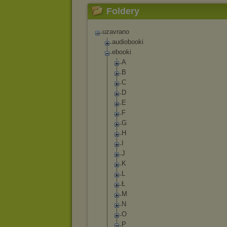
Foldery
uzavrano
audiobooki
ebooki
A
B
C
D
E
F
G
H
I
J
K
L
Ł
M
N
O
P