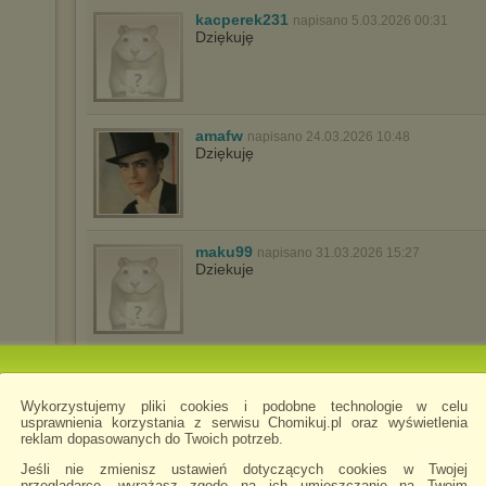
kacperek231
napisano 5.03.2026 00:31
Dziękuję
amafw
napisano 24.03.2026 10:48
Dziękuję
maku99
napisano 31.03.2026 15:27
Dziekuje
martar14
napisano 24.04.2026 16:52
dziękuję i pozdrawiam
Wykorzystujemy pliki cookies i podobne technologie w celu
usprawnienia korzystania z serwisu Chomikuj.pl oraz wyświetlenia
reklam dopasowanych do Twoich potrzeb.
Jeśli nie zmienisz ustawień dotyczących cookies w Twojej
sharon70
przeglądarce, wyrażasz zgodę na ich umieszczanie na Twoim
napisano 21.05.2026 17:45