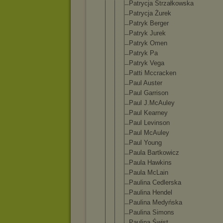
Patrycja Strzałkowsk
a
Patrycja Żurek
Patryk Berger
Patryk Jurek
Patryk Omen
Patryk Pa
Patryk Vega
Patti Mccracken
Paul Auster
Paul Garrison
Paul J.McAuley
Paul Kearney
Paul Levinson
Paul McAuley
Paul Young
Paula Bartkowicz
Paula Hawkins
Paula McLain
Paulina Cedlerska
Paulina Hendel
Paulina Medyńska
Paulina Simons
Paulina Świst