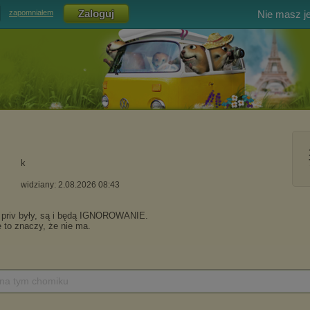
Nie masz j
zapomniałem
k
widziany: 2.08.2026 08:43
 na tym chomiku