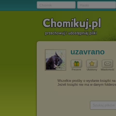
Chomik
Hasło
uzavrano
Prezent
Ulubiony
Wiadomość
Szukaj plików