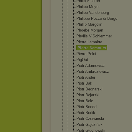
Philip Sington
Philipp Meyer
Philipp Vandenberg
Philippe Pozzo di Borgo
Phillip Margolin
Phoebe Morgan
Phyllis V.Schlemmer
Pierre Lemaitre
Pierre Nemours
Pierre Pelot
PigOut
Piotr Adamowicz
Piotr Ambroziewic
z
Piotr Ander
Piotr Bąk
Piotr Bednarski
Piotr Bojarski
Piotr Bolc
Piotr Bondel
Piotr Borlik
Piotr Czerwiński
Piotr Gajdziński
Piotr Głuchowski