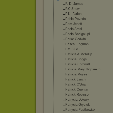
P. D. James
P.C.Snow
P.K. Farion
Pablo Poveda
Pam Jenoff
Paolo Aresi
Paolo Bacigalupi
Parke Godwin
Pascal Engman
Pat Blue
Patricia A.McKillip
Patricia Briggs
Patricia Cornwell
Patricia Mary Highsmith
Patricia Moyes
Patrick Lynch
Patrick O'Brian
Patrick Quentin
Patrick Robinson
Patrycja Dołowy
Patrycja Gryciuk
Patrycja Pustkowiak