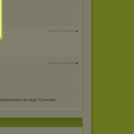
zgłoś do usunięcia
zgłoś do usunięcia
iadomości do tego Chomika.