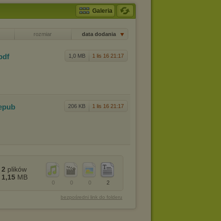
Galeria
rozmiar
data dodania
pdf
1,0 MB
1 lis 16 21:17
.epub
206 KB
1 lis 16 21:17
2
plików
1,15
MB
0
0
0
2
bezpośredni link do folderu