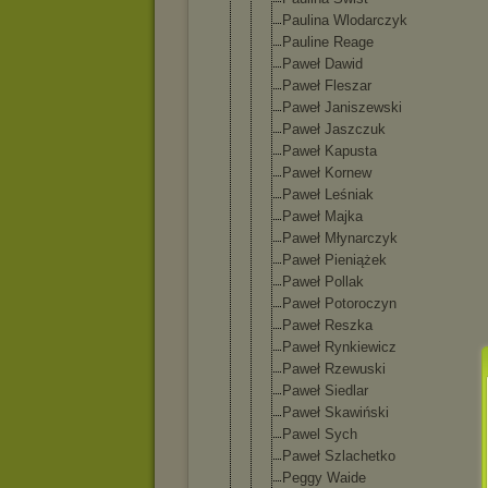
Paulina Wlodarczyk
Pauline Reage
Paweł Dawid
Paweł Fleszar
Paweł Janiszewski
Paweł Jaszczuk
Paweł Kapusta
Paweł Kornew
Paweł Leśniak
Paweł Majka
Paweł Młynarczyk
Paweł Pieniążek
Paweł Pollak
Paweł Potoroczyn
Paweł Reszka
Paweł Rynkiewicz
Paweł Rzewuski
Paweł Siedlar
Paweł Skawiński
Pawel Sych
Paweł Szlachetko
Peggy Waide