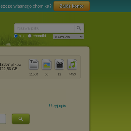
eszcze własnego chomika?
Załóż konto
Nazwa pliku
pliki
chomiki
17357
plików
722,56
GB
11060
60
12
4453
Ukryj opis