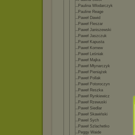
Paulina Wlodarczyk
Pauline Reage
Paweł Dawid
Paweł Fleszar
Paweł Janiszewski
Paweł Jaszczuk
Paweł Kapusta
Paweł Kornew
Paweł Leśniak
Paweł Majka
Paweł Młynarczyk
Paweł Pieniążek
Paweł Pollak
Paweł Potoroczyn
Paweł Reszka
Paweł Rynkiewicz
Paweł Rzewuski
Paweł Siedlar
Paweł Skawiński
Pawel Sych
Paweł Szlachetko
Peggy Waide