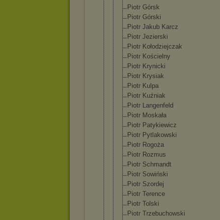
Piotr Górsk
Piotr Górski
Piotr Jakub Karcz
Piotr Jezierski
Piotr Kołodziejcz
ak
Piotr Kościelny
Piotr Krynicki
Piotr Krysiak
Piotr Kulpa
Piotr Kuźniak
Piotr Langenfeld
Piotr Moskała
Piotr Patykiewicz
Piotr Pytlakowski
Piotr Rogoża
Piotr Rozmus
Piotr Schmandt
Piotr Sowiński
Piotr Szordej
Piotr Terence
Piotr Tolski
Piotr Trzebuchows
ki