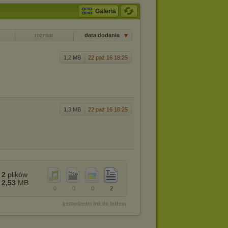
Galeria
rozmiar
data dodania
1,2 MB
22 paź 16 18:25
1,3 MB
22 paź 16 18:25
2
plików
2,53
MB
0
0
0
2
bezpośredni link do folderu