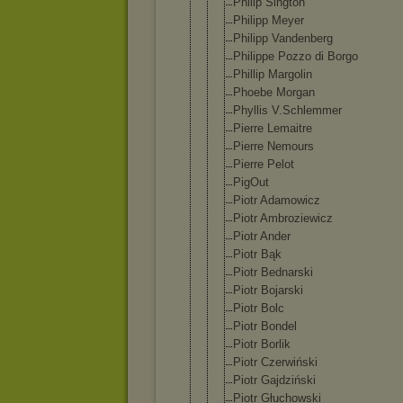
Philip Sington
Philipp Meyer
Philipp Vandenberg
Philippe Pozzo di Borgo
Phillip Margolin
Phoebe Morgan
Phyllis V.Schlemmer
Pierre Lemaitre
Pierre Nemours
Pierre Pelot
PigOut
Piotr Adamowicz
Piotr Ambroziewic
z
Piotr Ander
Piotr Bąk
Piotr Bednarski
Piotr Bojarski
Piotr Bolc
Piotr Bondel
Piotr Borlik
Piotr Czerwiński
Piotr Gajdziński
Piotr Głuchowski