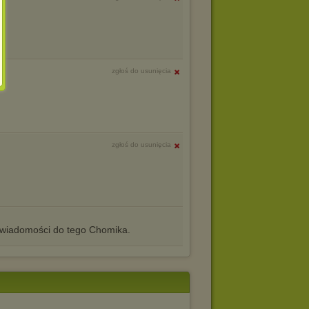
zgłoś do usunięcia
zgłoś do usunięcia
iadomości do tego Chomika.