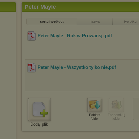
Peter Mayle
sortuj według:
nazwa
typ pliku
Peter Mayle - Rok w Prowansji
.pdf
Peter Mayle - Wszystko tylko nie
.pdf
Pobierz
Zachomikuj
folder
folder
Dodaj plik