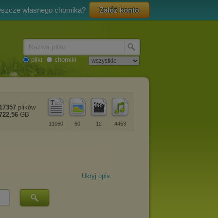
eszcze własnego chomika?
Załóż konto
Nazwa pliku
pliki
chomiki
17357
plików
722,56
GB
11060
60
12
4453
Ukryj opis