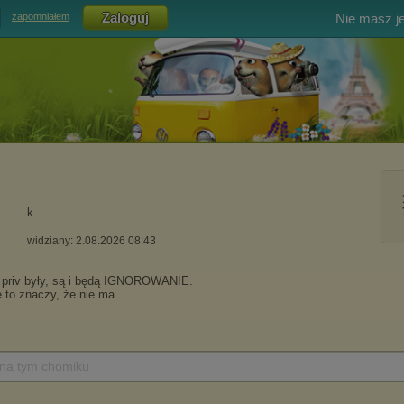
Nie masz j
zapomniałem
k
widziany: 2.08.2026 08:43
 na tym chomiku