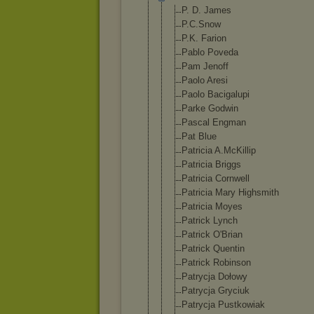
P. D. James
P.C.Snow
P.K. Farion
Pablo Poveda
Pam Jenoff
Paolo Aresi
Paolo Bacigalupi
Parke Godwin
Pascal Engman
Pat Blue
Patricia A.McKillip
Patricia Briggs
Patricia Cornwell
Patricia Mary Highsmith
Patricia Moyes
Patrick Lynch
Patrick O'Brian
Patrick Quentin
Patrick Robinson
Patrycja Dołowy
Patrycja Gryciuk
Patrycja Pustkowiak