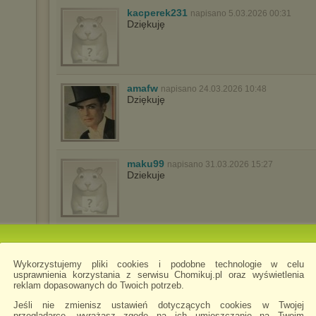
kacperek231
napisano 5.03.2026 00:31
Dziękuję
amafw
napisano 24.03.2026 10:48
Dziękuję
maku99
napisano 31.03.2026 15:27
Dziekuje
martar14
napisano 24.04.2026 16:52
dziękuję i pozdrawiam
Wykorzystujemy pliki cookies i podobne technologie w celu
usprawnienia korzystania z serwisu Chomikuj.pl oraz wyświetlenia
reklam dopasowanych do Twoich potrzeb.
Jeśli nie zmienisz ustawień dotyczących cookies w Twojej
sharon70
przeglądarce, wyrażasz zgodę na ich umieszczanie na Twoim
napisano 21.05.2026 17:45