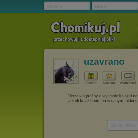
Chomik
Hasło
uzavrano
Prezent
Ulubiony
Wiadomość
Szukaj plików