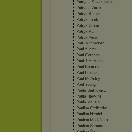
Patrycja Strzałkowsk
a
Patrycja Żurek
Patryk Berger
Patryk Jurek
Patryk Omen
Patryk Pa
Patryk Vega
Patti Mccracken
Paul Auster
Paul Garrison
Paul J.McAuley
Paul Kearney
Paul Levinson
Paul McAuley
Paul Young
Paula Bartkowicz
Paula Hawkins
Paula McLain
Paulina Cedlerska
Paulina Hendel
Paulina Medyńska
Paulina Simons
Paulina Świst