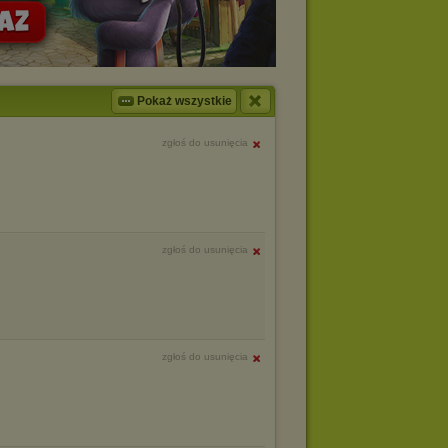
Pokaż wszystkie
zgłoś do usunięcia
zgłoś do usunięcia
zgłoś do usunięcia