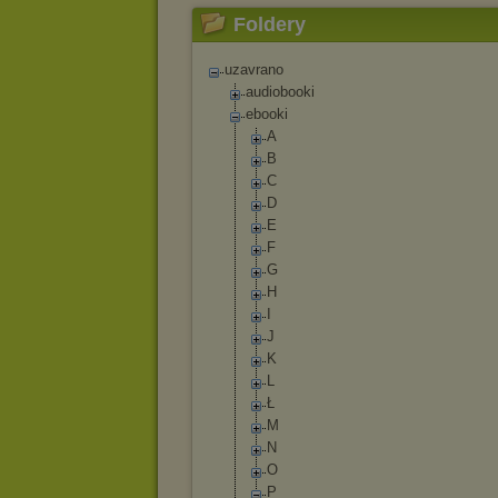
Foldery
uzavrano
audiobooki
ebooki
A
B
C
D
E
F
G
H
I
J
K
L
Ł
M
N
O
P