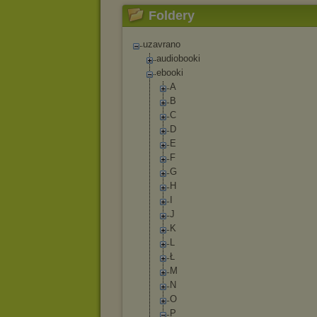
Foldery
uzavrano
audiobooki
ebooki
A
B
C
D
E
F
G
H
I
J
K
L
Ł
M
N
O
P