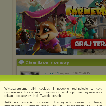
Chomikowe rozmowy
mona7551
napisano 1.02.2026 15:31
dzięki zapraszam do siebie
Wykorzystujemy pliki cookies i podobne technologie w celu
usprawnienia korzystania z serwisu Chomikuj.pl oraz wyświetlenia
reklam dopasowanych do Twoich potrzeb.
abacus11
napisano 6.02.2026 15:14
dziekuje
Jeśli nie zmienisz ustawień dotyczących cookies w Twojej
przeglądarce, wyrażasz zgodę na ich umieszczanie na Twoim