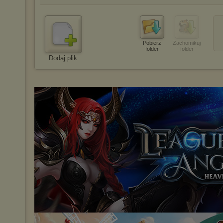
Pobierz
Zachomikuj
folder
folder
Dodaj plik