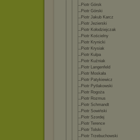
Piotr Górsk
Piotr Górski
Piotr Jakub Karcz
Piotr Jezierski
Piotr Kołodziejcz
ak
Piotr Kościelny
Piotr Krynicki
Piotr Krysiak
Piotr Kulpa
Piotr Kuźniak
Piotr Langenfeld
Piotr Moskała
Piotr Patykiewicz
Piotr Pytlakowski
Piotr Rogoża
Piotr Rozmus
Piotr Schmandt
Piotr Sowiński
Piotr Szordej
Piotr Terence
Piotr Tolski
Piotr Trzebuchows
ki