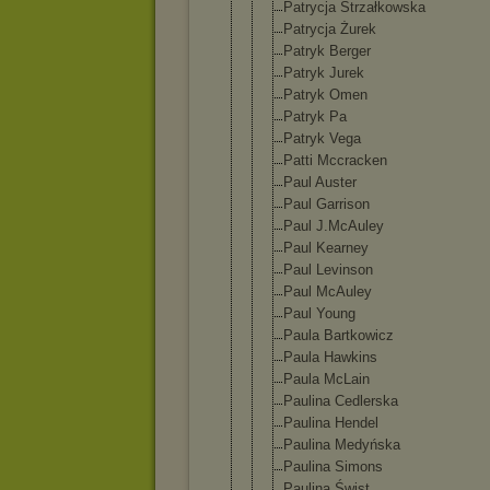
Patrycja Strzałkowsk
a
Patrycja Żurek
Patryk Berger
Patryk Jurek
Patryk Omen
Patryk Pa
Patryk Vega
Patti Mccracken
Paul Auster
Paul Garrison
Paul J.McAuley
Paul Kearney
Paul Levinson
Paul McAuley
Paul Young
Paula Bartkowicz
Paula Hawkins
Paula McLain
Paulina Cedlerska
Paulina Hendel
Paulina Medyńska
Paulina Simons
Paulina Świst