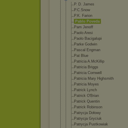
P. D. James
P.C.Snow
P.K. Farion
Pablo Poveda
Pam Jenoff
Paolo Aresi
Paolo Bacigalupi
Parke Godwin
Pascal Engman
Pat Blue
Patricia A.McKillip
Patricia Briggs
Patricia Cornwell
Patricia Mary Highsmith
Patricia Moyes
Patrick Lynch
Patrick O'Brian
Patrick Quentin
Patrick Robinson
Patrycja Dołowy
Patrycja Gryciuk
Patrycja Pustkowiak