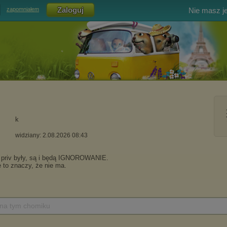
Nie masz j
zapomniałem
k
widziany: 2.08.2026 08:43
 na tym chomiku