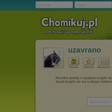
Chomik
Hasło
uzavrano
Prezent
Ulubiony
Wiadomość
Szukaj plików