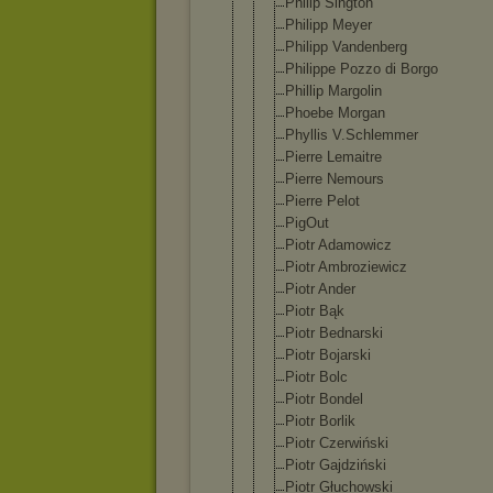
Philip Sington
Philipp Meyer
Philipp Vandenberg
Philippe Pozzo di Borgo
Phillip Margolin
Phoebe Morgan
Phyllis V.Schlemmer
Pierre Lemaitre
Pierre Nemours
Pierre Pelot
PigOut
Piotr Adamowicz
Piotr Ambroziewic
z
Piotr Ander
Piotr Bąk
Piotr Bednarski
Piotr Bojarski
Piotr Bolc
Piotr Bondel
Piotr Borlik
Piotr Czerwiński
Piotr Gajdziński
Piotr Głuchowski