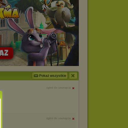
Pokaż wszystkie
zgłoś do usunięcia
zgłoś do usunięcia