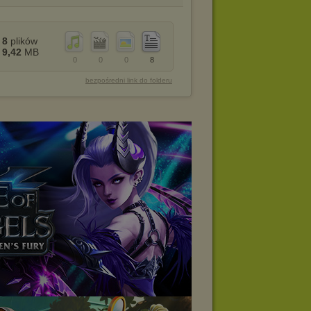
8
plików
9,42
MB
0
0
0
8
bezpośredni link do folderu