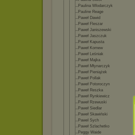
Paulina Wlodarczyk
Pauline Reage
Paweł Dawid
Paweł Fleszar
Paweł Janiszewski
Paweł Jaszczuk
Paweł Kapusta
Paweł Kornew
Paweł Leśniak
Paweł Majka
Paweł Młynarczyk
Paweł Pieniążek
Paweł Pollak
Paweł Potoroczyn
Paweł Reszka
Paweł Rynkiewicz
Paweł Rzewuski
Paweł Siedlar
Paweł Skawiński
Pawel Sych
Paweł Szlachetko
Peggy Waide