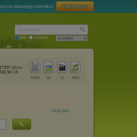
eszcze własnego chomika?
Załóż konto
Nazwa pliku
pliki
chomiki
17357
plików
722,56
GB
11060
60
12
4453
Ukryj opis