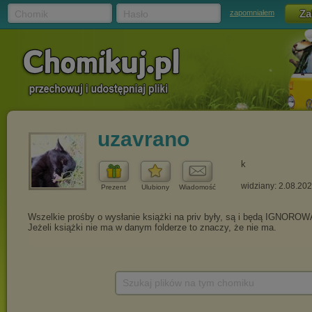
Chomik
Hasło
zapomniałem
uzavrano
k
widziany: 2.08.20
Prezent
Ulubiony
Wiadomość
Szukaj plików na tym chomiku