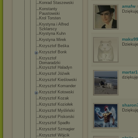
Konrad Staszewski
amafw
Konstanty
Dziękuj
Paustowski
Krol Torsten
Krystyna i Alfred
Szklarscy
Krystyna Kuhn
maku9
Krystyna Mirek
Dziekuj
Krzysztof Beśka
Krzysztof Bonk
Krzysztof
Domaradzki
Krzysztof Haladyn
martar1
Krzysztof Jóźwik
dziękuj
Krzysztof Kieślowski
Krzysztof Komander
Krzysztof Kotowski
Krzysztof Kozak
Krzysztof Koziołek
sharon
Dziękuj
Krzysztof Myśliński
Krzysztof Piskorski
Krzysztof Spadło
Krzysztof Szmagier
Krzysztof Wójcik