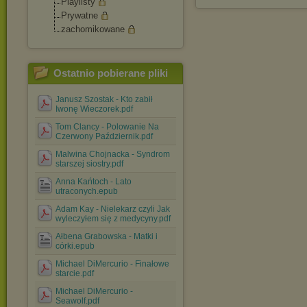
Playlisty
Prywatne
zachomikowane
Ostatnio pobierane pliki
Janusz Szostak - Kto zabił
Iwonę Wieczorek.pdf
Tom Clancy - Polowanie Na
Czerwony Październik.pdf
Malwina Chojnacka - Syndrom
starszej siostry.pdf
Anna Kańtoch - Lato
utraconych.epub
Adam Kay - Nielekarz czyli Jak
wyleczyłem się z medycyny.pdf
Ałbena Grabowska - Matki i
córki.epub
Michael DiMercurio - Finałowe
starcie.pdf
Michael DiMercurio -
Seawolf.pdf