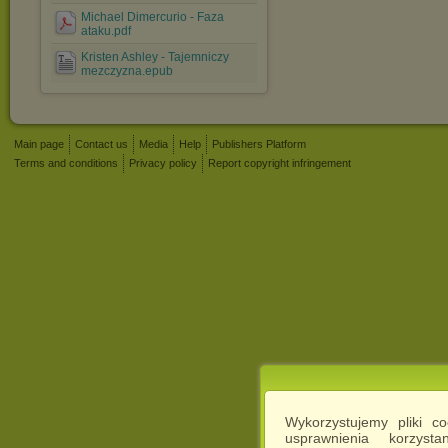
Michael Dimercurio - Faza
ataku.pdf
Kristen Ashley - Tajemniczy
mezczyzna.epub
Main page
Contact us
Media
Help
Publishers Platform
Terms and conditions
Privacy policy
Report copyright infringement
Wykorzystujemy pliki c
usprawnienia korzyst