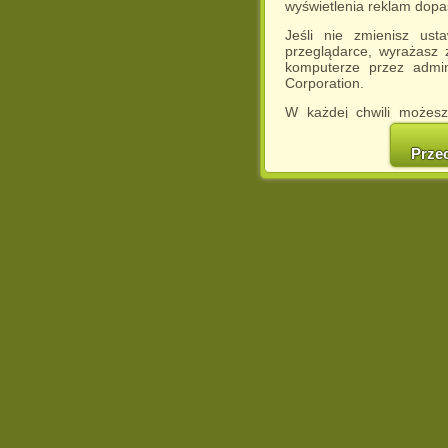
wyświetlenia reklam dop
Jeśli nie zmienisz ust
przeglądarce, wyrażasz
komputerze przez admin
Corporation.
W każdej chwili możesz
cookies w swojej przeglą
w naszej Pol
Prze
http://chomikuj.pl/Polity
Jednocześnie informuje
może spowodować ogr
Chomikuj.pl.
W przypadku braku twojej
prosimy o opuszczenie se
Wykorzystanie plików c
(dostosowanie reklam do
działań marketingowych).
Wyrażenie sprzeciwu spo
będzie dopasowana do Tw
wyświetlona przypadkowo
Istnieje możliwość zmian
sposób uniemożliwiając