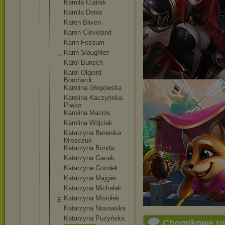
Kamila Cudnik
Kamila Denis
Karen Blixen
Karen Cleveland
Karin Fossum
Karin Slaughter
Karol Bunsch
Karol Olgierd
Borchardt
Karolina Głogowska
Karolina Kaczyńska-
P
iwko
Karolina Macios
Karolina Wójciak
Katarzyna Berenika
Miszczuk
Katarzyna Bonda
Katarzyna Gacek
Katarzyna Gondek
Katarzyna Majgier
Katarzyna Michalak
Katarzyna Misiołek
Katarzyna Nosowska
Katarzyna Puzyńska
Chomikowe r