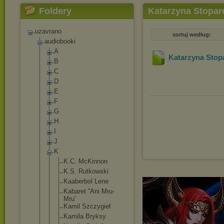
Foldery
Katarzyna Stopar
uzavrano
sortuj według:
audiobooki
A
Katarzyna Stopa
B
C
D
E
F
G
H
I
J
K
K.C. McKinnon
K.S. Rutkowski
Kaaberbol Lene
Kabaret ''Ani Mru-
Mru'
Kamil Szczygieł
Kamila Bryksy