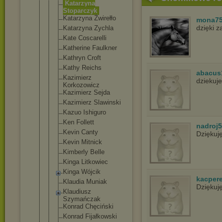
Katarzyna
Stoparczyk
Katarzyna Żwirełło
mona7
dzięki 
Katarzyna Zychla
Kate Coscarelli
Katherine Faulkner
Kathryn Croft
Kathy Reichs
abacus
Kazimierz
dziekuje
Korkozowicz
Kazimierz Sejda
Kazimierz Slawinski
Kazuo Ishiguro
Ken Follett
nadroj
Kevin Canty
Dziękuj
Kevin Mitnick
Kimberly Belle
Kinga Litkowiec
Kinga Wójcik
kacper
Klaudia Muniak
Dziękuj
Klaudiusz
Szymańczak
Konrad Chęciński
Konrad Fijałkowski