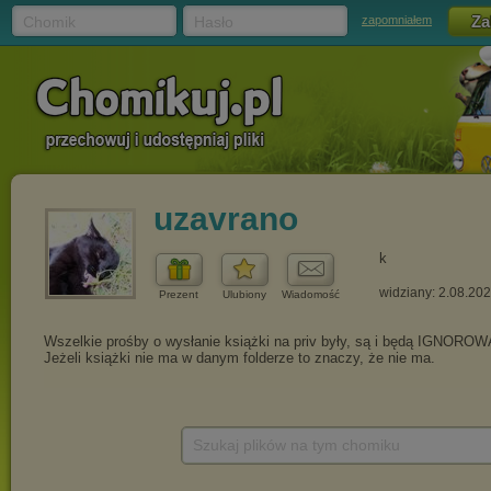
Chomik
Hasło
zapomniałem
uzavrano
k
widziany: 2.08.20
Prezent
Ulubiony
Wiadomość
Szukaj plików na tym chomiku