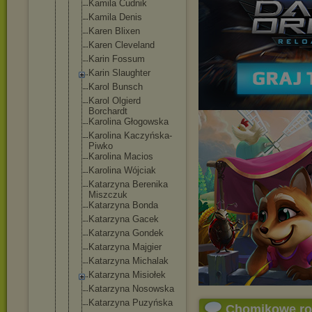
Kamila Cudnik
Kamila Denis
Karen Blixen
Karen Cleveland
Karin Fossum
Karin Slaughter
Karol Bunsch
Karol Olgierd
Borchardt
Karolina Głogowska
Karolina Kaczyńska-
P
iwko
Karolina Macios
Karolina Wójciak
Katarzyna Berenika
Miszczuk
Katarzyna Bonda
Katarzyna Gacek
Katarzyna Gondek
Katarzyna Majgier
Katarzyna Michalak
Katarzyna Misiołek
Katarzyna Nosowska
Katarzyna Puzyńska
Chomikowe r