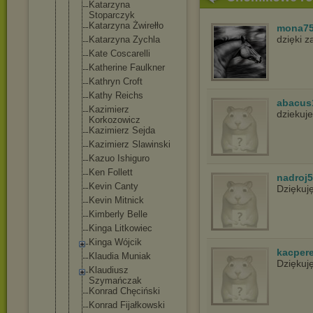
Katarzyna
Stoparczyk
Katarzyna Żwirełło
mona7
dzięki 
Katarzyna Zychla
Kate Coscarelli
Katherine Faulkner
Kathryn Croft
Kathy Reichs
abacus
Kazimierz
dziekuje
Korkozowicz
Kazimierz Sejda
Kazimierz Slawinski
Kazuo Ishiguro
Ken Follett
nadroj
Kevin Canty
Dziękuj
Kevin Mitnick
Kimberly Belle
Kinga Litkowiec
Kinga Wójcik
kacper
Klaudia Muniak
Dziękuj
Klaudiusz
Szymańczak
Konrad Chęciński
Konrad Fijałkowski