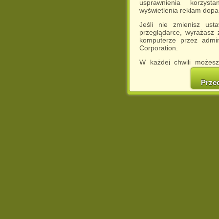
usprawnienia korzyst
wyświetlenia reklam dop
Jeśli nie zmienisz ust
przeglądarce, wyrażasz
komputerze przez admin
Corporation.
W każdej chwili możesz
cookies w swojej przeglą
w naszej Pol
Prze
http://chomikuj.pl/Polity
Jednocześnie informuje
może spowodować ogr
Chomikuj.pl.
W przypadku braku twojej
prosimy o opuszczenie se
Wykorzystanie plików c
(dostosowanie reklam do
działań marketingowych).
Wyrażenie sprzeciwu spo
będzie dopasowana do Tw
wyświetlona przypadkowo
Istnieje możliwość zmian
sposób uniemożliwiając