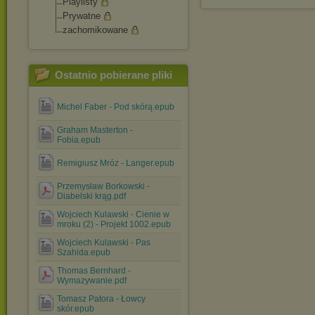
Playlisty
Prywatne
zachomikowane
Ostatnio pobierane pliki
Michel Faber - Pod skórą.epub
Graham Masterton -
Fobia.epub
Remigiusz Mróz - Langer.epub
Przemysław Borkowski -
Diabelski krąg.pdf
Wojciech Kulawski - Cienie w
mroku (2) - Projekt 1002.epub
Wojciech Kulawski - Pas
Szahida.epub
Thomas Bernhard -
Wymazywanie.pdf
Tomasz Patora - Łowcy
skór.epub