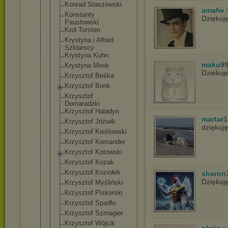
Konrad Staszewski
amafw
Konstanty
Dziękuj
Paustowski
Krol Torsten
Krystyna i Alfred
Szklarscy
Krystyna Kuhn
maku9
Krystyna Mirek
Dziekuj
Krzysztof Beśka
Krzysztof Bonk
Krzysztof
Domaradzki
Krzysztof Haladyn
martar1
Krzysztof Jóźwik
dziękuj
Krzysztof Kieślowski
Krzysztof Komander
Krzysztof Kotowski
Krzysztof Kozak
Krzysztof Koziołek
sharon
Dziękuj
Krzysztof Myśliński
Krzysztof Piskorski
Krzysztof Spadło
Krzysztof Szmagier
Krzysztof Wójcik