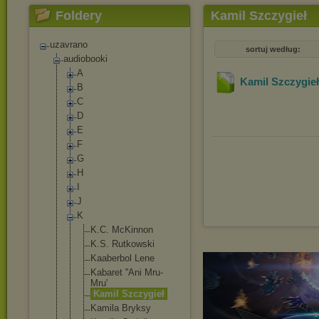
Foldery
Kamil Szczygieł
uzavrano
sortuj według:
audiobooki
A
Kamil Szczygieł
B
C
D
E
F
G
H
I
J
K
K.C. McKinnon
K.S. Rutkowski
Kaaberbol Lene
Kabaret ''Ani Mru-
Mru'
Kamil Szczygieł
Kamila Bryksy