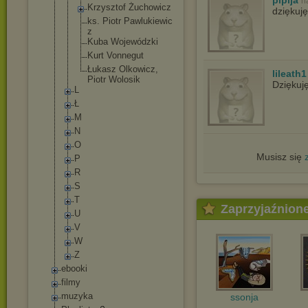
plpija
n
Krzysztof Żuchowicz
dziękuję
ks. Piotr Pawlukiewic
z
Kuba Wojewódzki
Kurt Vonnegut
Łukasz Olkowicz,
lileath1
Piotr Wolosik
Dziękuj
L
Ł
M
N
O
Musisz się
P
R
S
T
Zaprzyjaźnion
U
V
W
Z
ebooki
filmy
muzyka
ssonja