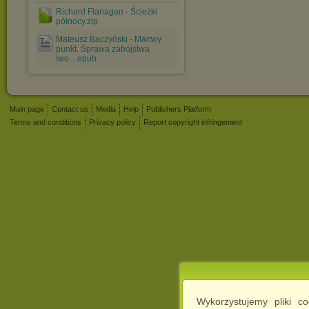
Richard Flanagan - Ścieżki
północy.zip
Mateusz Baczyński - Martwy
punkt. Sprawa zabójstwa
Iwo....epub
Main page
Contact us
Media
Help
Publishers Platform
Terms and conditions
Privacy policy
Report copyright infringement
Wykorzystujemy pliki c