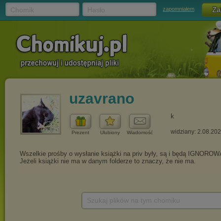
Chomik
Hasło
zapomniałem
uzavrano
k
widziany: 2.08.20
Prezent
Ulubiony
Wiadomość
Szukaj plików na tym chomiku