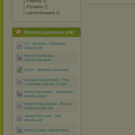
Playlisty
Prywatne
zachomikowane
Ostatnio pobierane pliki
S.S. van Dine - Piosenka
smierci.pdf
Maciej Siembieda -
Gołoborze.epub
Dżem - Wehikuł czasu.mp3
Jarosław Grzędowicz - Pan
Lodowego Ogrodu (1).pdf
Romy Hausmann - Ukochane
dziecko.epub
Robert Ostaszewski - Śmierć
śląskiej matki.pdf
Alistair MacLean - Siła
strachu.pdf
Kamil Cywka - Bekart.epub