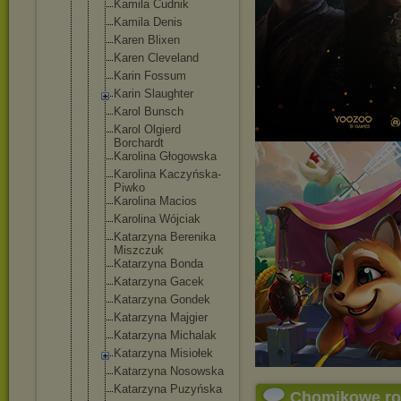
Kamila Cudnik
Kamila Denis
Karen Blixen
Karen Cleveland
Karin Fossum
Karin Slaughter
Karol Bunsch
Karol Olgierd
Borchardt
Karolina Głogowska
Karolina Kaczyńska-
P
iwko
Karolina Macios
Karolina Wójciak
Katarzyna Berenika
Miszczuk
Katarzyna Bonda
Katarzyna Gacek
Katarzyna Gondek
Katarzyna Majgier
Katarzyna Michalak
Katarzyna Misiołek
Katarzyna Nosowska
Katarzyna Puzyńska
Chomikowe r