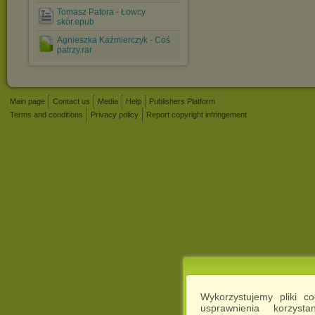
Tomasz Patora - Łowcy
skór.epub
Agnieszka Kaźmierczyk - Coś
patrzy.rar
Main page
Contact us
Media
Help
Publishers Platform
Terms and conditions
Privacy policy
Report copyright infringement
Wykorzystujemy pliki c
usprawnienia korzyst