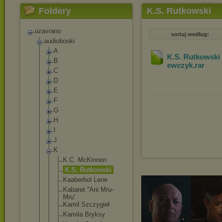
Foldery
K.S. Rutkowski
uzavrano
sortuj według:
audiobooki
A
K.S. Rutkowski 
B
ewczyk
.rar
C
D
E
F
G
H
I
J
K
K.C. McKinnon
K.S. Rutkowski
Kaaberbol Lene
Kabaret ''Ani Mru-
Mru'
Kamil Szczygieł
Kamila Bryksy