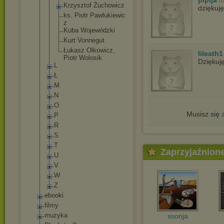
plpija
n
Krzysztof Żuchowicz
dziękuję
ks. Piotr Pawlukiewic
z
Kuba Wojewódzki
Kurt Vonnegut
Łukasz Olkowicz,
lileath1
Piotr Wolosik
Dziękuj
L
Ł
M
N
O
Musisz się
P
R
S
T
Zaprzyjaźnion
U
V
W
Z
ebooki
filmy
muzyka
ssonja