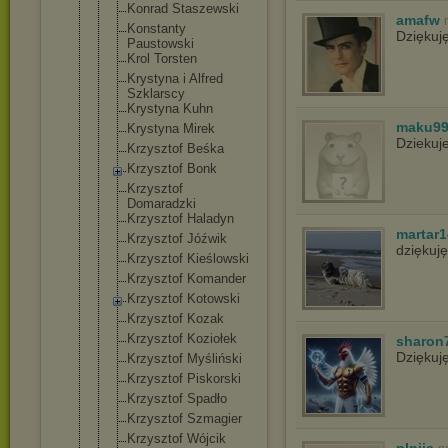
Konrad Staszewski
amafw
Konstanty
Dziękuj
Paustowski
Krol Torsten
Krystyna i Alfred
Szklarscy
Krystyna Kuhn
maku9
Krystyna Mirek
Dziekuj
Krzysztof Beśka
Krzysztof Bonk
Krzysztof
Domaradzki
Krzysztof Haladyn
martar1
Krzysztof Jóźwik
dziękuj
Krzysztof Kieślowski
Krzysztof Komander
Krzysztof Kotowski
Krzysztof Kozak
Krzysztof Koziołek
sharon
Dziękuj
Krzysztof Myśliński
Krzysztof Piskorski
Krzysztof Spadło
Krzysztof Szmagier
Krzysztof Wójcik