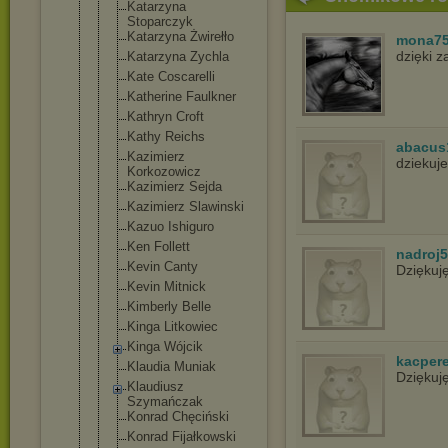
Katarzyna
Stoparczyk
Katarzyna Żwirełło
mona7
dzięki 
Katarzyna Zychla
Kate Coscarelli
Katherine Faulkner
Kathryn Croft
Kathy Reichs
abacus
Kazimierz
dziekuje
Korkozowicz
Kazimierz Sejda
Kazimierz Slawinski
Kazuo Ishiguro
Ken Follett
nadroj
Kevin Canty
Dziękuj
Kevin Mitnick
Kimberly Belle
Kinga Litkowiec
Kinga Wójcik
kacper
Klaudia Muniak
Dziękuj
Klaudiusz
Szymańczak
Konrad Chęciński
Konrad Fijałkowski