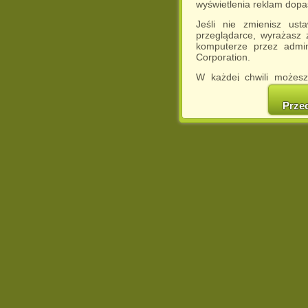
wyświetlenia reklam dop
Jeśli nie zmienisz ust
przeglądarce, wyrażasz
komputerze przez admin
Corporation.
W każdej chwili możesz
cookies w swojej przeglą
w naszej Pol
Prze
http://chomikuj.pl/Polity
Jednocześnie informuje
może spowodować ogr
Chomikuj.pl.
W przypadku braku twojej
prosimy o opuszczenie se
Wykorzystanie plików c
(dostosowanie reklam do
działań marketingowych).
Wyrażenie sprzeciwu spo
będzie dopasowana do Tw
wyświetlona przypadkowo
Istnieje możliwość zmian
sposób uniemożliwiając