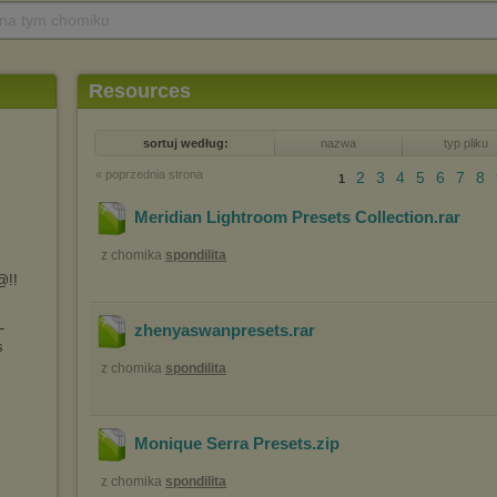
 na tym chomiku
Resources
sortuj według:
nazwa
typ pliku
« poprzednia strona
2
3
4
5
6
7
8
1
Meridian Lightroom Presets Collection
.rar
z chomika
spondilita
@!!
L
zhenyaswanpresets
.rar
s
z chomika
spondilita
Monique Serra Presets
.zip
z chomika
spondilita