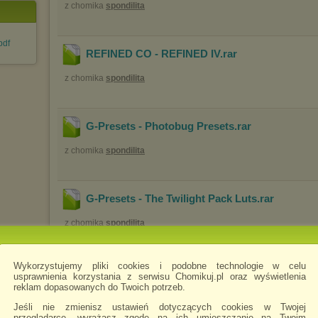
z chomika
spondilita
pdf
REFINED CO - REFINED IV
.rar
z chomika
spondilita
G-Presets - Photobug Presets
.rar
z chomika
spondilita
G-Presets - The Twilight Pack Luts
.rar
z chomika
spondilita
Wykorzystujemy pliki cookies i podobne technologie w celu
G-Presets - Brady Bates Presets(1)
.rar
usprawnienia korzystania z serwisu Chomikuj.pl oraz wyświetlenia
reklam dopasowanych do Twoich potrzeb.
z chomika
spondilita
Jeśli nie zmienisz ustawień dotyczących cookies w Twojej
przeglądarce, wyrażasz zgodę na ich umieszczanie na Twoim