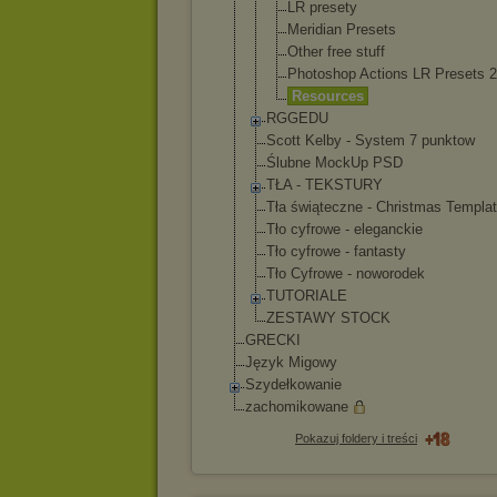
LR presety
Meridian Presets
Other free stuff
Photoshop Actions LR Presets 2
Resources
RGGEDU
Scott Kelby - System 7 punktow
Ślubne MockUp PSD
TŁA - TEKSTURY
Tła świąteczne - Christmas Templa
Tło cyfrowe - eleganckie
Tło cyfrowe - fantasty
Tło Cyfrowe - noworodek
TUTORIALE
ZESTAWY STOCK
GRECKI
Język Migowy
Szydełkowanie
zachomikowane
Pokazuj foldery i treści