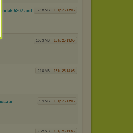
– Kodak
5207 and
173,8 MB
15 lip 25 13:05
166,3 MB
15 lip 25 13:05
24,0 MB
15 lip 25 13:05
nes
.rar
9,9 MB
15 lip 25 13:05
r
2,72 GB
15 lip 25 13:05