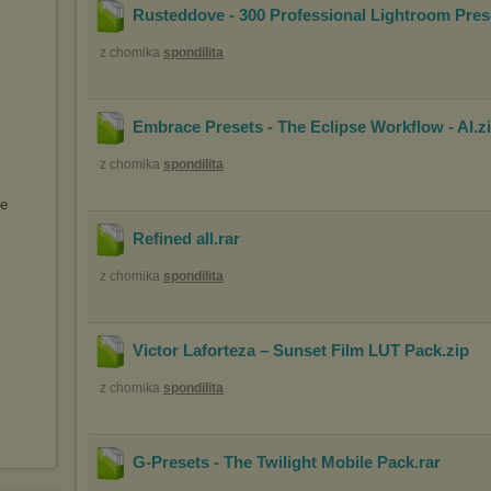
Rusteddove - 300 Professional Lightroom Pres
z chomika
spondilita
Embrace Presets - The Eclipse Workflow - AI
.z
z chomika
spondilita
te
Refined all
.rar
z chomika
spondilita
Victor Laforteza – Sunset Film LUT Pack
.zip
z chomika
spondilita
G-Presets - The Twilight Mobile Pack
.rar