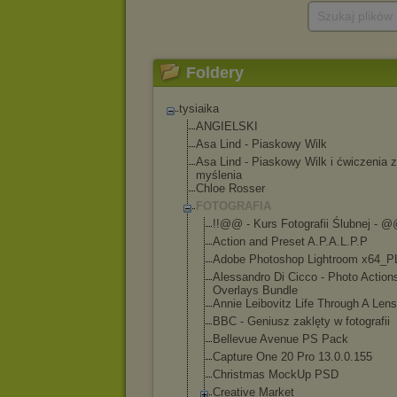
Szukaj plików
Foldery
tysiaika
ANGIELSKI
Asa Lind - Piaskowy Wilk
Asa Lind - Piaskowy Wilk i ćwiczenia z
myślenia
Chloe Rosser
FOTOGRAFIA
!!@@ - Kurs Fotografii Ślubnej - @
Action and Preset A.P.A.L.P.P
Adobe Photoshop Lightroom x64_P
Alessandro Di Cicco - Photo Action
Overlays Bundle
Annie Leibovitz Life Through A Lens
BBC - Geniusz zaklęty w fotografii
Bellevue Avenue PS Pack
Capture One 20 Pro 13.0.0.155
Christmas MockUp PSD
Creative Market