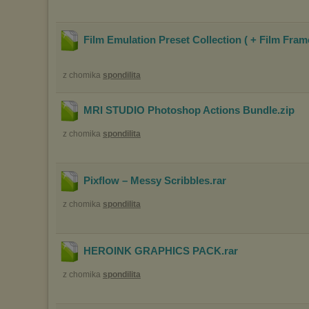
Film Emulation Preset Collection ( + Film Fra
z chomika
spondilita
MRI STUDIO Photoshop Actions Bundle
.zip
z chomika
spondilita
Pixflow – Messy Scribbles
.rar
z chomika
spondilita
HEROINK GRAPHICS PACK
.rar
z chomika
spondilita