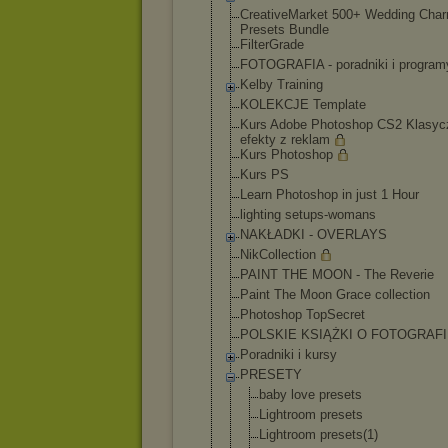
CreativeMarket 500+ Wedding Cha
Presets Bundle
FilterGrade
FOTOGRAFIA - poradniki i program
Kelby Training
KOLEKCJE Template
Kurs Adobe Photoshop CS2 Klasyc
efekty z reklam
Kurs Photoshop
Kurs PS
Learn Photoshop in just 1 Hour
lighting setups-womans
NAKŁADKI - OVERLAYS
NikCollection
PAINT THE MOON - The Reverie
Paint The Moon Grace collection
Photoshop TopSecret
POLSKIE KSIĄŻKI O FOTOGRAFI
Poradniki i kursy
PRESETY
baby love presets
Lightroom presets
Lightroom presets(1)