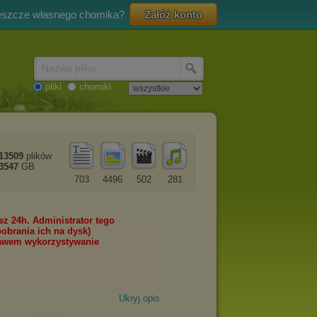
eszcze własnego chomika?
Załóż konto
Nazwa pliku
pliki
chomiki
13509
plików
3547
GB
703
4496
502
281
Ukryj opis