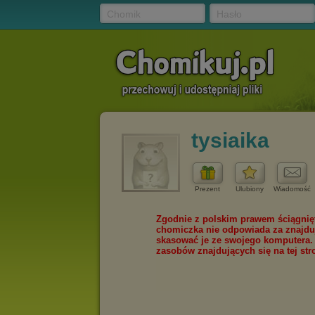
Chomik
Hasło
tysiaika
Prezent
Ulubiony
Wiadomość