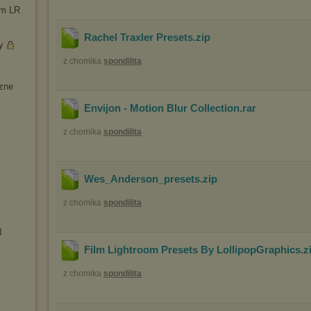
rm LR
Rachel Traxler Presets
.zip
y
z chomika
spondilita
zne
Envijon - Motion Blur Collection
.rar
z chomika
spondilita
Wes_Anderson_presets
.zip
z chomika
spondilita
I
Film Lightroom Presets By LollipopGraphics
.z
z chomika
spondilita