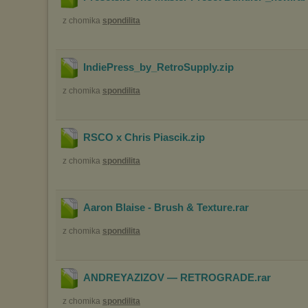
z chomika
spondilita
IndiePress_by_RetroSupply
.zip
z chomika
spondilita
RSCO x Chris Piascik
.zip
z chomika
spondilita
Aaron Blaise - Brush & Texture
.rar
z chomika
spondilita
ANDREYAZIZOV — RETROGRADE
.rar
z chomika
spondilita