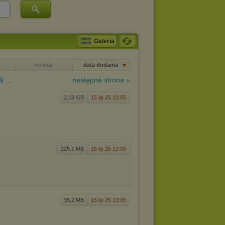
Galeria
rozmiar
data dodania
następna strona »
9 ...
2,18 GB
15 lip 25 13:05
225,1 MB
15 lip 25 13:05
35,2 MB
15 lip 25 13:05