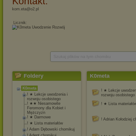
Szukaj plików na tym chomiku
Foldery
K0meta
K0meta
! ★ Lekcje uwodzen
! ★ Lekcje uwodzenia i
rozwoju osobistego
rozwoju osobistego
! ★★ Niesamowite
! ★ Lista materiałó
Feromony dla Kobiet i
Mężczyzn
! ★ Darmowe
! Adrian Kołodziej 
! ★ Lista materiałów
! Adam Dębowski chomikuj
! Adept chomikuj