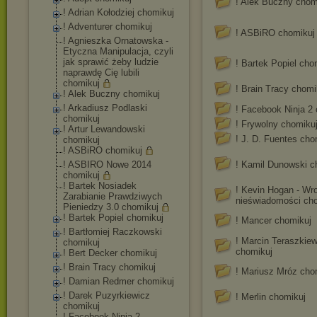
! Alek Buczny chom
! Adrian Kołodziej chomikuj
! Adventurer chomikuj
! ASBiRO chomikuj
! Agnieszka Ornatowska -
Etyczna Manipulacja, czyli
jak sprawić żeby ludzie
! Bartek Popiel cho
naprawdę Cię lubili
chomikuj
! Brain Tracy chomi
! Alek Buczny chomikuj
! Arkadiusz Podlaski
! Facebook Ninja 2
chomikuj
! Frywolny chomiku
! Artur Lewandowski
! J. D. Fuentes cho
chomikuj
! ASBiRO chomikuj
! ASBIRO Nowe 2014
! Kamil Dunowski c
chomikuj
! Bartek Nosiadek
! Kevin Hogan - Wr
Zarabianie Prawdziwych
nieświadomości ch
Pieniedzy 3.0 chomikuj
! Bartek Popiel chomikuj
! Mancer chomikuj
! Bartłomiej Raczkowski
! Marcin Teraszkiew
chomikuj
chomikuj
! Bert Decker chomikuj
! Brain Tracy chomikuj
! Mariusz Mróz cho
! Damian Redmer chomikuj
! Darek Puzyrkiewicz
! Merlin chomikuj
chomikuj
! Facebook Ninja 2