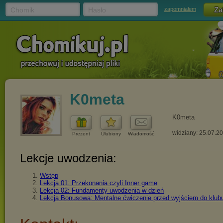
Chomik
Hasło
zapomniałem
K0meta
K0meta
widziany: 25.07.2
Prezent
Ulubiony
Wiadomość