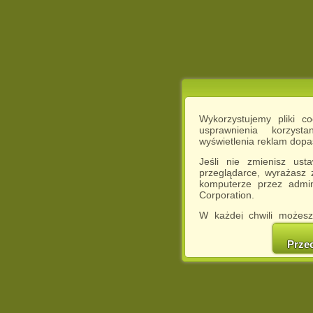
Wykorzystujemy pliki c
usprawnienia korzyst
wyświetlenia reklam dop
Jeśli nie zmienisz ust
przeglądarce, wyrażasz
komputerze przez admin
Corporation.
W każdej chwili możesz
cookies w swojej przeglą
w naszej Pol
Prze
http://chomikuj.pl/Polity
Jednocześnie informuje
może spowodować ogr
Chomikuj.pl.
W przypadku braku twojej