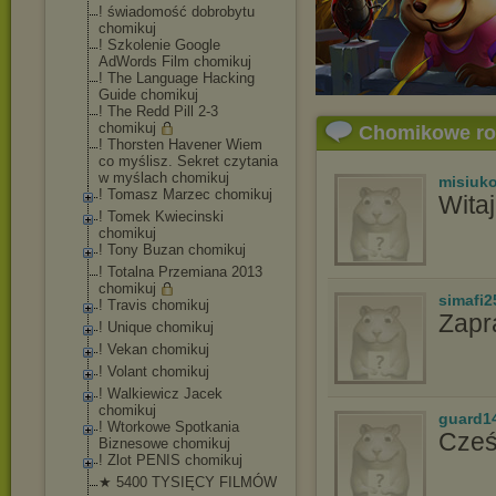
! świadomość dobrobytu
chomikuj
! Szkolenie Google
AdWords Film chomikuj
! The Language Hacking
Guide chomikuj
! The Redd Pill 2-3
chomikuj
Chomikowe r
! Thorsten Havener Wiem
co myślisz. Sekret czytania
w myślach chomikuj
misiuk
! Tomasz Marzec chomikuj
Wita
! Tomek Kwiecinski
chomikuj
! Tony Buzan chomikuj
! Totalna Przemiana 2013
chomikuj
simafi2
! Travis chomikuj
Zapr
! Unique chomikuj
! Vekan chomikuj
! Volant chomikuj
! Walkiewicz Jacek
chomikuj
guard1
! Wtorkowe Spotkania
Cześ
Biznesowe chomikuj
! Zlot PENIS chomikuj
★ 5400 TYSIĘCY FILMÓW