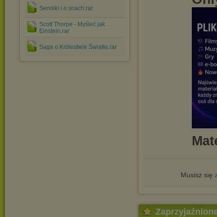
Senniki i o snach.rar
Scott Thorpe - Myśleć jak
Einstein.rar
Saga o Królestwie Światła.rar
Mat
Musisz się
Zaprzyjaźnion