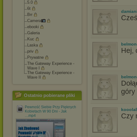
5.0
6t
damian
Brr
Cześ
Camera
ebooki
Galeria
Kuc
belmo
Laska
Hej, 
priv
Prywatne
The Gateway Experience -
Wave I
The Gateway Experience -
belmo
Wave II
Dołą
góry 
Ostatnio pobierane pliki
Pewność Siebie Przy Pięknych
kooola
Kobietach W 90 Dni - Jak
Czy 
....mp4