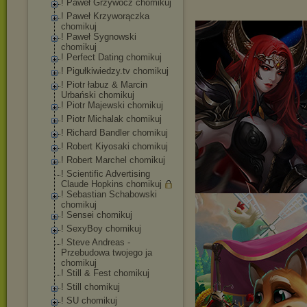
! Paweł Grzywocz chomikuj
! Paweł Krzyworączka
chomikuj
! Paweł Sygnowski
chomikuj
! Perfect Dating chomikuj
! Pigułkiwiedzy.tv chomikuj
! Piotr łabuz & Marcin
Urbański chomikuj
! Piotr Majewski chomikuj
! Piotr Michalak chomikuj
! Richard Bandler chomikuj
! Robert Kiyosaki chomikuj
! Robert Marchel chomikuj
! Scientific Advertising
Claude Hopkins chomikuj
! Sebastian Schabowski
chomikuj
! Sensei chomikuj
! SexyBoy chomikuj
! Steve Andreas -
Przebudowa twojego ja
chomikuj
! Still & Fest chomikuj
! Still chomikuj
! SU chomikuj