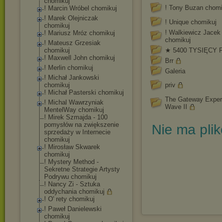
chomikuj
! Tony Buzan chomi
! Marcin Wróbel chomikuj
! Marek Olejniczak
! Unique chomikuj
chomikuj
! Walkiewicz Jacek
! Mariusz Mróz chomikuj
chomikuj
! Mateusz Grzesiak
chomikuj
★ 5400 TYSIĘCY 
! Maxwell John chomikuj
Brr
! Merlin chomikuj
Galeria
! Michał Jankowski
chomikuj
priv
! Michał Pasterski chomikuj
The Gateway Exper
! Michal Wawrzyniak
Wave II
MentelWay chomikuj
! Mirek Szmajda - 100
pomysłów na zwiększenie
Nie ma pli
sprzedaży w Internecie
chomikuj
! Mirosław Skwarek
chomikuj
! Mystery Method -
Sekretne Strategie Artysty
Podrywu chomikuj
! Nancy Zi - Sztuka
oddychania chomikuj
! O' rety chomikuj
! Paweł Danielewski
chomikuj