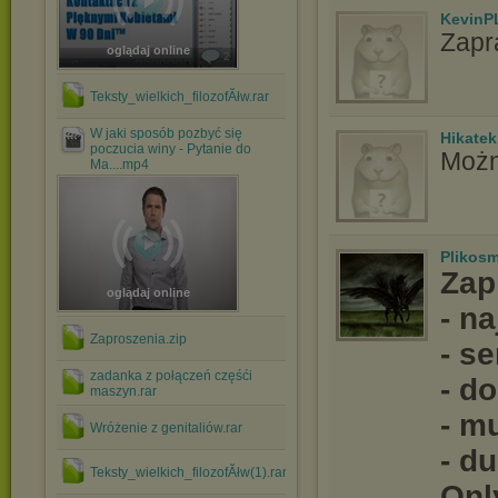
KevinP
Zapr
oglądaj online
2
Teksty_wielkich_filozofĂłw.rar
W jaki sposób pozbyć się
Hikatek
poczucia winy - Pytanie do
Możn
Ma....mp4
Plikos
Zap
oglądaj online
- n
Zaproszenia.zip
- se
zadanka z połączeń częśći
- d
maszyn.rar
- m
Wróżenie z genitaliów.rar
- d
Teksty_wielkich_filozofĂłw(1).rar
Onl