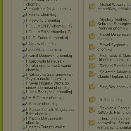
chomikuj
! Michal Wawrzynia
! FaceBook Ninja chomikuj
MentelWay chomiku
! Feniks chomikuj
! Mystery Method -
! Frywolny chomikuj
Sekretne Strategie 
! FULLMEN IV chomikuj
Podrywu chomikuj
! FULLMEN V chomikuj
! Paweł Danielewsk
! J. D. Fuentes chomikuj
chomikuj
! Jigsaw chomikuj
! Paweł Sygnowski
chomikuj
! Joe Vitale chomikuj
! Kamil Dunowski chomikuj
! Piotr łabuz & Marc
Urbański chomikuj
! Karbowski Mateusz -
Sztuka spania i wstawania
! Richard Bandler c
chomikuj
! Scientific Advertis
! Katarzyna Szafranowska -
Claude Hopkins ch
Szybka nauka chomikuj
! Kevin Hogan - Wrota do
! SexyBoy chomiku
nieświadomości chomikuj
! Lech Baczyński chomikuj
! M.E Gerber chomikuj
! Still chomikuj
! Mancer chomikuj
! Szkolenie Google
! Manuel Horeth, Magdalena
AdWords Film chom
Eder chomikuj
! Marcin Matuszewski
! Thorsten Havene
chomikuj
co myślisz. Sekret 
! Marcin Teraszkiewicz
w myślach chomiku