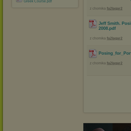
Greek Course.pdf
z chomika
fa2lagar2
Jeff Smith. Pos
2008
.pdf
z chomika
fa2lagar2
Posing_for_Por
z chomika
fa2lagar2