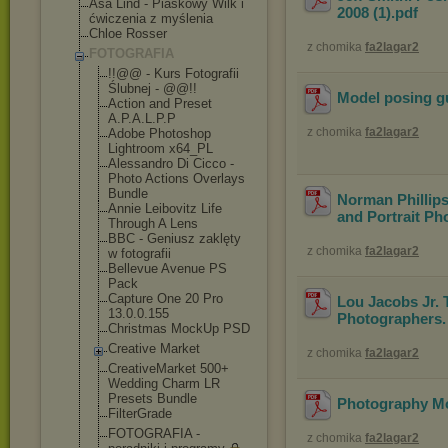
Asa Lind - Piaskowy Wilk i
2008 (1)
.pdf
ćwiczenia z myślenia
Chloe Rosser
z chomika
fa2lagar2
FOTOGRAFIA
!!@@ - Kurs Fotografii
Ślubnej - @@!!
Model posing g
Action and Preset
A.P.A.L.P.P
z chomika
fa2lagar2
Adobe Photoshop
Lightroom x64_PL
Alessandro Di Cicco -
Photo Actions Overlays
Bundle
Norman Phillips
Annie Leibovitz Life
and Portrait Ph
Through A Lens
BBC - Geniusz zaklęty
z chomika
fa2lagar2
w fotografii
Bellevue Avenue PS
Pack
Capture One 20 Pro
Lou Jacobs Jr. 
13.0.0.155
Photographers.
Christmas MockUp PSD
Creative Market
z chomika
fa2lagar2
CreativeMarket 500+
Wedding Charm LR
Presets Bundle
Photography Mo
FilterGrade
FOTOGRAFIA -
z chomika
fa2lagar2