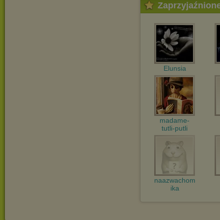
Zaprzyjaźnion
Elunsia
madame-
tutli-putli
naazwachom
ika