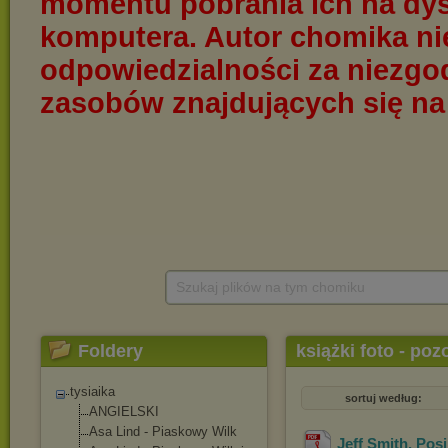
Szukaj plików na tym chomiku
Foldery
książki foto - po
tysiaika
sortuj według:
ANGIELSKI
Asa Lind - Piaskowy Wilk
Jeff Smith. Pos