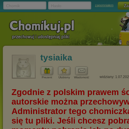
Chomik
Hasło
zapomniałem
tysiaika
widziany: 1.07.20
Prezent
Ulubiony
Wiadomość