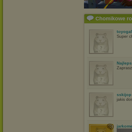
Chomikowe r
toyoga
Super c
Najlep
Zapras
sskijop
jakis d
jarkom