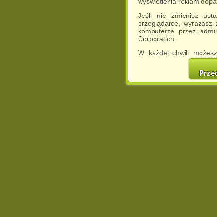
wyświetlenia reklam dop
Jeśli nie zmienisz ust
przeglądarce, wyrażasz
komputerze przez admin
Corporation.
W każdej chwili możesz
cookies w swojej przeglą
w naszej Pol
Prze
http://chomikuj.pl/Polity
Jednocześnie informuje
może spowodować ogr
Chomikuj.pl.
W przypadku braku twojej
prosimy o opuszczenie se
Wykorzystanie plików c
(dostosowanie reklam do
działań marketingowych).
Wyrażenie sprzeciwu spo
będzie dopasowana do Tw
wyświetlona przypadkowo
Istnieje możliwość zmian
sposób uniemożliwiając
urządzeniu końcowym. M