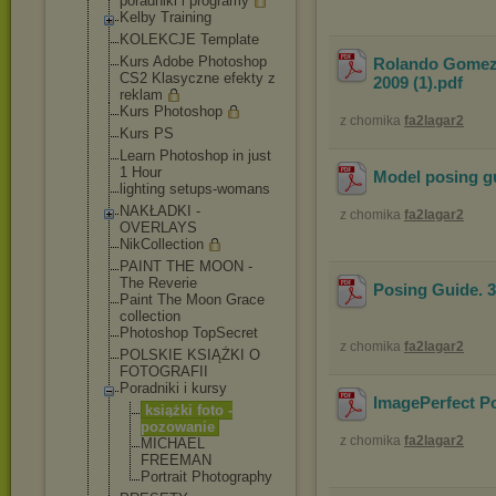
poradniki i programy
Kelby Training
KOLEKCJE Template
Kurs Adobe Photoshop
Rolando Gomez.
CS2 Klasyczne efekty z
2009 (1)
.pdf
reklam
Kurs Photoshop
z chomika
fa2lagar2
Kurs PS
Learn Photoshop in just
1 Hour
Model posing g
lighting setups-womans
NAKŁADKI -
z chomika
fa2lagar2
OVERLAYS
NikCollection
PAINT THE MOON -
The Reverie
Posing Guide. 3
Paint The Moon Grace
collection
Photoshop TopSecret
z chomika
fa2lagar2
POLSKIE KSIĄŻKI O
FOTOGRAFII
Poradniki i kursy
ImagePerfect P
książki foto -
pozowanie
z chomika
fa2lagar2
MICHAEL
FREEMAN
Portrait Photography