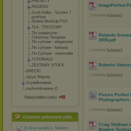
PRESETY
ImagePerfect P
RGGEDU
Scott Kelby - System 7
z chomika
fa2lagar2
punktow
Ślubne MockUp PSD
TŁA - TEKSTURY
Tła świąteczne -
Rolando Gomez.
Christmas Template
2009
.pdf
Tło cyfrowe - eleganckie
Tło cyfrowe - fantasty
z chomika
fa2lagar2
Tło Cyfrowe - noworodek
TUTORIALE
Roberto Valenzu
ZESTAWY STOCK
GRECKI
z chomika
fa2lagar2
Język Migowy
Szydełkowanie
zachomikowane
Picture Perfect 
Pokazuj foldery i treści
Photographers 
z chomika
fa2lagar2
Ostatnio pobierane pliki
Craig Stidham 
21.Ácou na deís 1 - Modern
Modern Techniqu