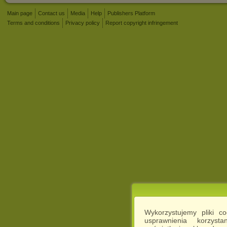
Main page
Contact us
Media
Help
Publishers Platform
Terms and conditions
Privacy policy
Report copyright infringement
Wykorzystujemy pliki c
usprawnienia korzyst