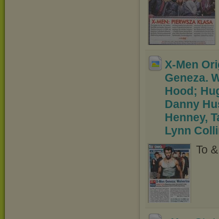
X-Men Ori
Geneza. 
Hood; Hug
Danny Hus
Henney, T
Lynn Coll
To &