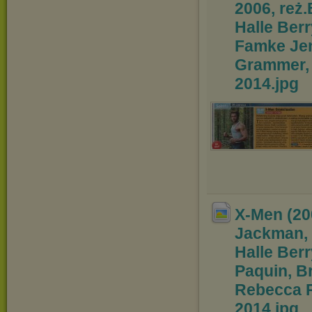
2006, reż.
Halle Ber
Famke Je
Grammer, 
2014
.jpg
X-Men (20
Jackman,
Halle Ber
Paquin, B
Re
becca R
2014
.jpg