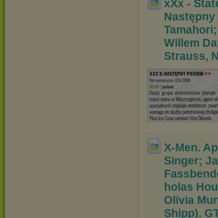
xXx - Stat
Następny
Tamahori;
Willem Da
Strauss, 
X-Men. Ap
Singer; 
Fassbende
holas Houl
Olivia Mu
Shipp). GT