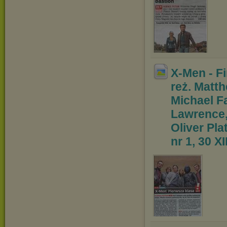
X-Men - Fi
reż. Mat
t
Michael F
Lawrence,
Oliver P
la
nr 1, 30 XI