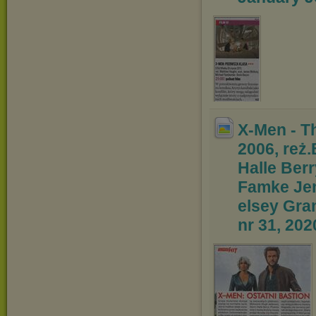
X-Men - T
2006, reż.
Halle Ber
Famke Je
elsey Gra
nr 31, 202