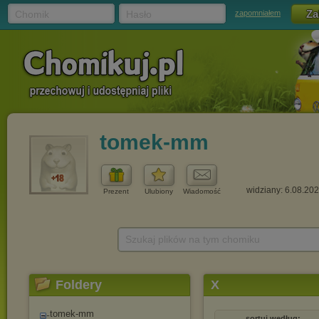
Chomik
Hasło
zapomniałem
tomek-mm
widziany: 6.08.20
Prezent
Ulubiony
Wiadomość
Szukaj plików na tym chomiku
Foldery
X
tomek-mm
sortuj według: