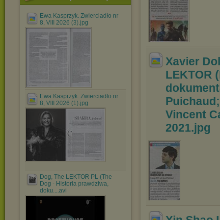
Ewa Kasprzyk. Zwierciadło nr
8, VIII 2026 (3).jpg
Xavier Dol
LEKTOR
dokumenta
Ewa Kasprzyk. Zwierciadło nr
Puichaud;
8, VIII 2026 (1).jpg
Vinc
ent C
2021
.jpg
Dog, The LEKTOR PL (The
Dog - Historia prawdziwa,
doku....avi