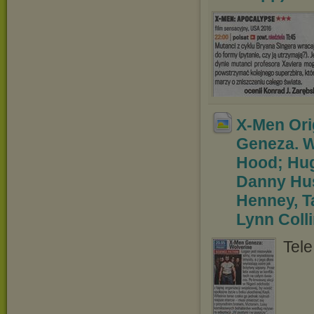
X-Men Ori
Geneza. 
Hood; Hug
Danny Hus
Henney, T
Lynn Colli
Tele