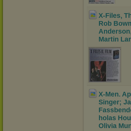
X-Files, T
Rob Bow
Anderson, 
Martin Lan
X-Men. Ap
Singer; 
Fassbende
holas Houl
Olivia Mu