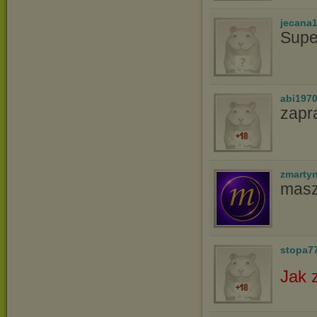
jecana
Supe
abi197
zapr
zmarty
masz
stopa7
Jak 