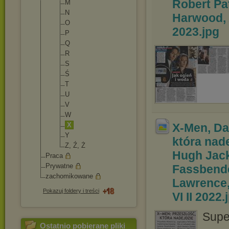
Robert Pat
M
N
Harwood, 
O
2023
.jpg
P
Q
R
S
Ś
T
U
V
W
X
X-Men, Da
Y
która nad
Z, Ź, Ż
Hugh Jack
Praca
Prywatne
Fassbende
zachomikowane
Lawrence, 
Pokazuj foldery i treści
VI II 2022
.
Supe
Ostatnio pobierane pliki