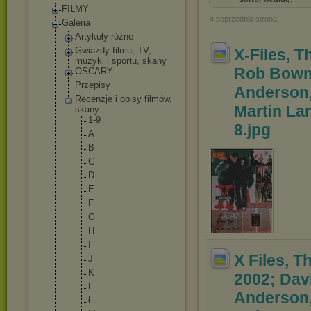
FILMY
« poprzednia strona
Galeria
Artykuły różne
Gwiazdy filmu, TV,
X-Files, T
muzyki i sportu, skany
Rob Bow
OSCARY
Przepisy
Anderson, 
Recenzje i opisy filmów,
Martin Lan
skany
1-9
8
.jpg
A
B
C
D
E
F
G
H
I
X Files, T
J
K
2002; Dav
L
Anderson,
Ł