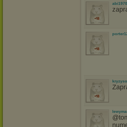
abi197
zapr
porter1
kryzys
Zapr
lewyma
@tom
nume