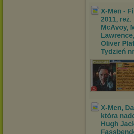
X-Men - Fi
2011, reż.
McAvoy, M
Lawrence,
Oliver P
la
Tydzień nr
X-Men, Da
która nad
Hugh Jack
Fassbende