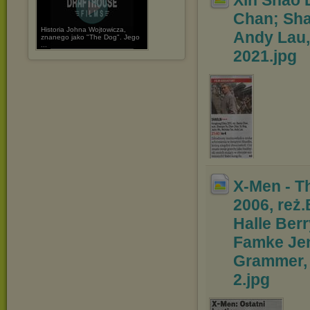
Xin Shao L
Chan; Sh
Historia Johna Wojtowicza,
Andy Lau,
znanego jako "The Dog". Jego
...
2021
.jpg
X-Men - T
2006, reż.
Halle Ber
Famke Je
Grammer, P
2
.jpg