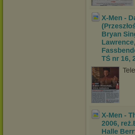
X-Men - D
(Przeszłoś
Bryan Sin
Lawrence,
Fassbende
TŚ nr 16, 
Tele
X-Men - T
2006, reż.
Halle Ber