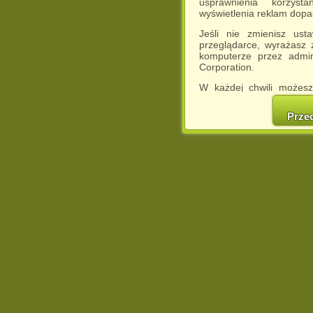
usprawnienia korzyst
wyświetlenia reklam dop
Jeśli nie zmienisz ust
przeglądarce, wyrażasz
komputerze przez admin
Corporation.
W każdej chwili możesz
cookies w swojej przeglą
w naszej Pol
Prze
http://chomikuj.pl/Polity
Jednocześnie informuje
może spowodować ogr
Chomikuj.pl.
W przypadku braku twojej
prosimy o opuszczenie se
Wykorzystanie plików c
(dostosowanie reklam do
działań marketingowych).
Wyrażenie sprzeciwu spo
będzie dopasowana do Tw
wyświetlona przypadkowo
Istnieje możliwość zmian
sposób uniemożliwiając