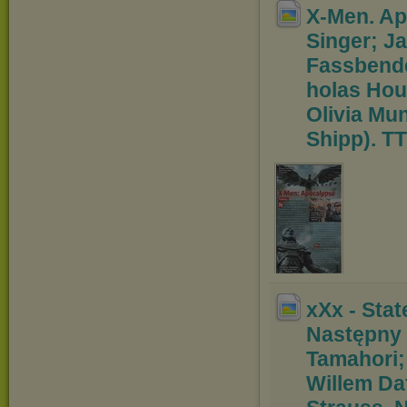
X-Men. Ap
Singer; 
Fassbende
holas Houl
Olivia Mu
Shipp). TT
xXx - Stat
Następny
Tamahori;
Willem Da