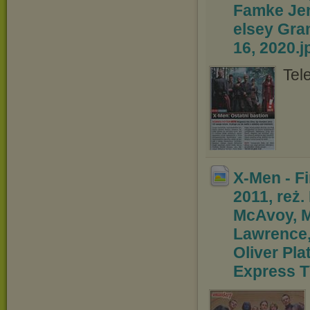
Famke Je
elsey Gra
16, 2020
.
Tel
X-Men - Fi
2011, reż.
McAvoy, M
Lawrence,
Oliver P
la
Express T