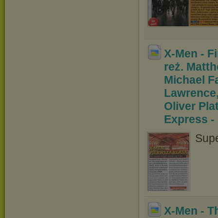
X-Men - Fi
reż. Mat
t
Michael F
Lawrence,
Oliver P
la
Express -
Supe
X-Men - T