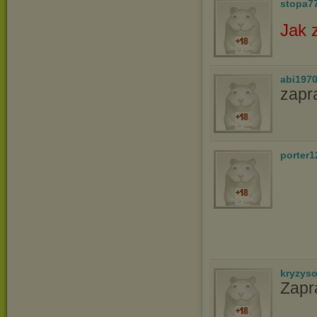
stopa7
Jak 
abi197
zapr
porter1
kryzys
Zapr