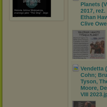
Planets (V
2017, reż
Historia Johna Wojtowicza,
znanego jako "The Dog". Jego
...
Ethan Haw
Clive Owen
Vendetta 
Cohn; Br
Tyson, Th
Moore, De
VIII 2023
.