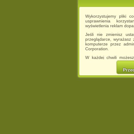
Wykorzystujemy pliki c
usprawnienia korzyst
wyświetlenia reklam dop
Jeśli nie zmienisz ust
przeglądarce, wyrażasz
komputerze przez admin
Corporation.
W każdej chwili możesz
cookies w swojej przeglą
w naszej Pol
Prze
http://chomikuj.pl/Polity
Jednocześnie informuje
może spowodować ogr
Chomikuj.pl.
W przypadku braku twojej
prosimy o opuszczenie se
Wykorzystanie plików c
(dostosowanie reklam do
działań marketingowych).
Wyrażenie sprzeciwu spo