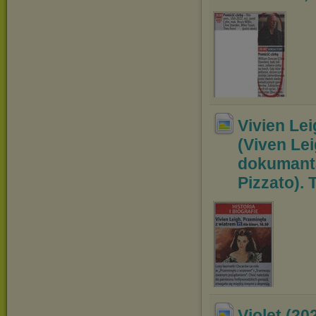
Vivien Lei
(Viven Lei
dokumanta
Pizzato). 
Violet (20