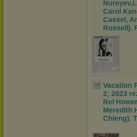
Nureyev,
L
Carol Kane
Cassel, A
Russell). F
Vacation F
2; 2023
re
Rel Hower
Meredith 
Chieng). T