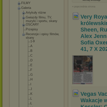
FILMY
« poprzednia strona
Galeria
Artykuły różne
Very Roya
Gwiazdy filmu, TV,
muzyki i sportu, skany
królewski
OSCARY
Sheen, Ru
Przepisy
Recenzje i opisy filmów,
Alex Jenn
skany
1-9
Sofia
Oxen
A
41, 7 X 20
B
C
D
E
F
G
H
I
J
Vegas Vac
K
L
Wakacje 
Ł
Kessler; 