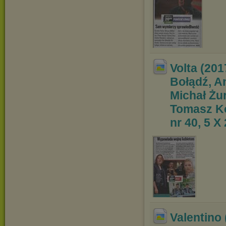
Volta (201
Bołądź, A
Michał Żu
Tomasz Ko
nr 40, 5 X
Valentino 