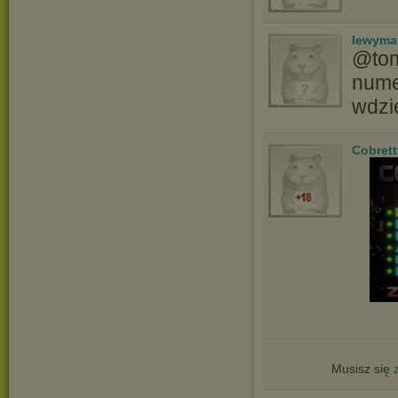
lewyma
@tom
nume
wdzi
Cobrett
Musisz się