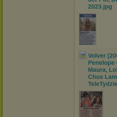
2023
.jpg
Volver (2
Penelope 
Maura, Lo
Chus Lamp
Tele
Tydzie