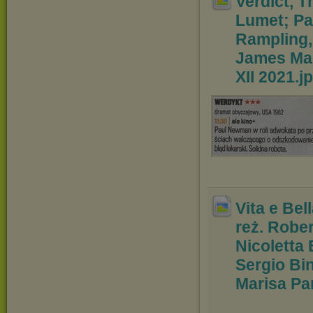
Verdict, T
Lumet; P
Rampling,
James Mas
XII 2021
.j
Vita e Bel
reż. Rob
e
Nicoletta
Sergio Bin
Marisa Par