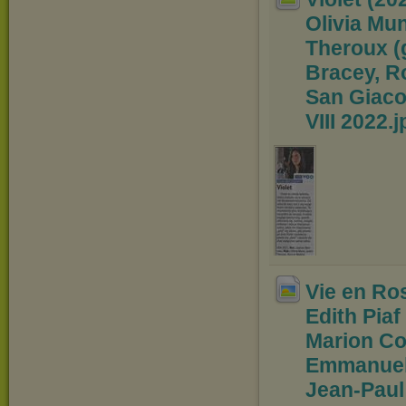
Olivia Mu
Theroux (
Bracey, R
Sa
n Giaco
VIII 2022
.
Vie en Ros
Edith Piaf
Marion Cot
Emmanuell
Jean
-Paul