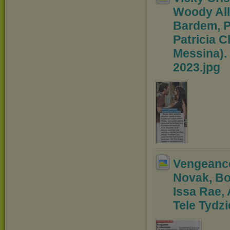
Woody Al
Bardem, P
Patricia C
Messina). 
2023
.jpg
Vengeance 
Novak, B
Issa Rae,
Tele Tydzi