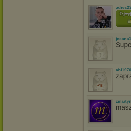
adres2
jecana
Supe
abi197
zapr
zmarty
masz