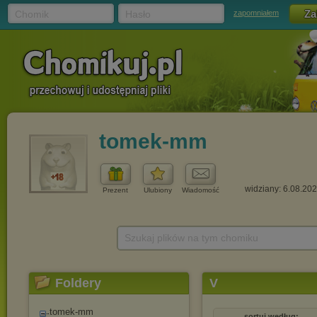
Chomik
Hasło
zapomniałem
tomek-mm
widziany: 6.08.20
Prezent
Ulubiony
Wiadomość
Szukaj plików na tym chomiku
Foldery
V
tomek-mm
sortuj według: