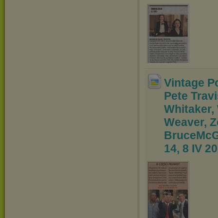
Vintage Po
Pete Tra
v
Whitaker, 
Weaver, Z
Bruce
McGi
14, 8 IV 2