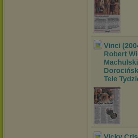
Vinci (200
Robert Wi
Machulski
Dorociński
Tele
Tydzi
Vicky Cris