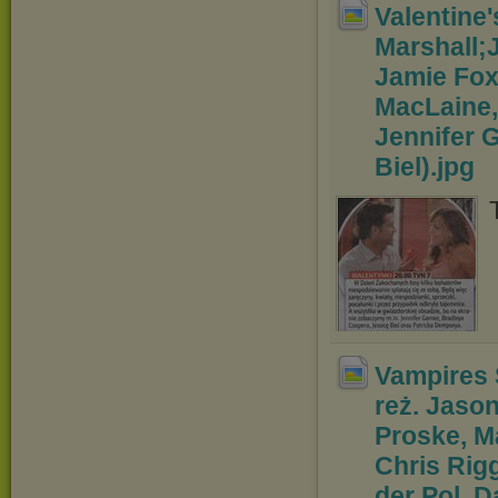
Valentine'
Marshall;
Jamie Fox
MacLaine,
Jennifer 
Biel)
.jpg
Vampires 
reż. Jason
Proske, M
Chris Rig
der Pol, D