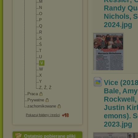
M
Randy Qua
N
O
Nichols, S
P
2024
.jpg
Q
R
S
Ś
T
U
V
W
X
Vice (201
Y
Z, Ź, Ż
Bale, Amy
Praca
Rockwell, 
Prywatne
Justin Kir
zachomikowane
emons). S
Pokazuj foldery i treści
2023
.jpg
Ostatnio pobierane pliki