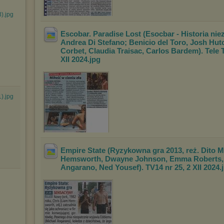
3).jpg
Escobar. Paradise Lost (Esocbar - Historia nie
Andrea Di Stefano; Benicio del Toro,
Josh Hut
Corbet, Claudia Traisac, Ca
rlos Bardem). Tele 
XII 2024
.jpg
1).jpg
Empire State (Ryzykowna gra 2013, reż. Dito M
Hemsworth, Dwayne Johnson, Emma Roberts,
Angarano, Ned Yousef). TV14 nr 25, 2 XII 20
24
.