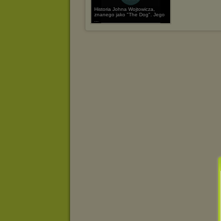
Historia Johna Wojtowicza,
znanego jako "The Dog". Jego
...