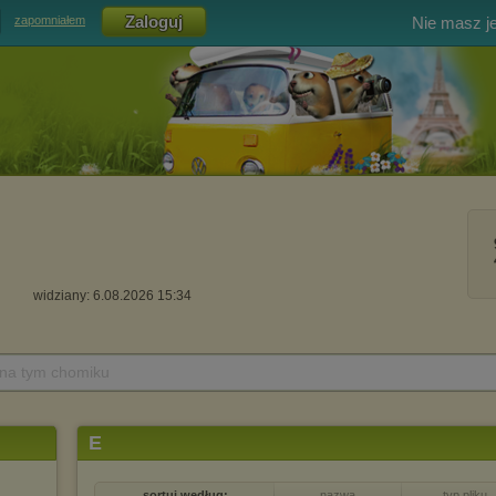
Nie masz j
zapomniałem
widziany: 6.08.2026 15:34
 na tym chomiku
E
sortuj według:
nazwa
typ pliku