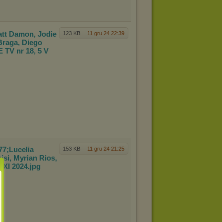
att D
amon, Jodie
123 KB
11 gru 24 22:39
 Braga, Diego
E TV nr 18, 5 V
77;
Lucelia
153 KB
11 gru 24 21:25
uisi, Myrian Rios,
5 XI 2024
.jpg