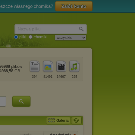
eszcze własnego chomika?
Załóż konto
Nazwa pliku
pliki
chomiki
96988
plików
4988,58
GB
394
81491
14667
295
Galeria
rozmiar
data dodania