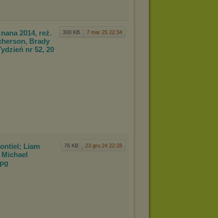
znan
a 2014, reż.
300 KB
7 mar 25 22:34
cherson, Brady
Tydzień nr 52, 20
ontie
l; Liam
76 KB
23 gru 24 22:28
 M
ichael
jpg