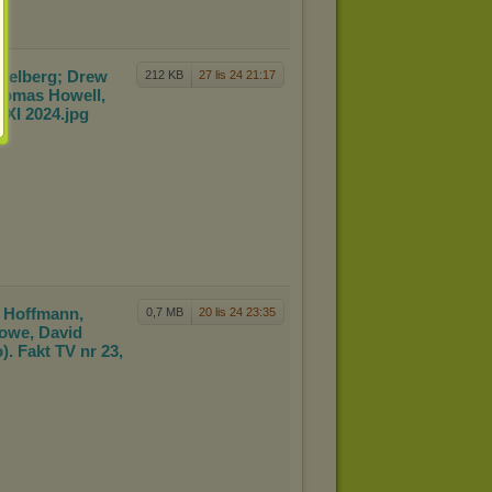
p
ielberg; Drew
212 KB
27 lis 24 21:17
Thomas Howell,
4 XI 2024
.jpg
 Hoff
mann,
0,7 MB
20 lis 24 23:35
owe, David
). Fakt TV nr 23,