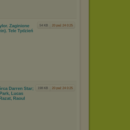
ylo
r. Zaginione
54 KB
20 paź 24 0:25
in). Tele Tydzień
órc
a Darren Star;
198 KB
20 paź 24 0:25
 Park, Lucas
Razat, Raoul