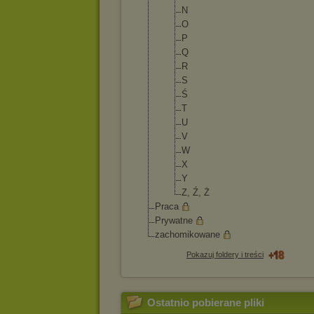
N
O
P
Q
R
S
Ś
T
U
V
W
X
Y
Z, Ź, Ż
Praca
Prywatne
zachomikowane
Pokazuj foldery i treści
Ostatnio pobierane pliki