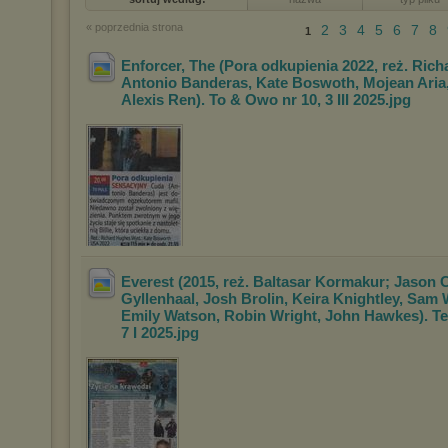
« poprzednia strona
2
3
4
5
6
7
8
1
Enforcer, The (Pora odkupienia 2022, reż. Ric
Antonio Banderas, Kate Boswoth, Mojean Ari
a
Alexis Ren). To & Owo nr 10, 3 II
I 2025
.jpg
Everest (2015, reż. Baltasar Kormakur; Jason 
Gyllenhaal, Josh Brolin, Keira Knightley,
Sam W
Emily Watson, Robin Wright, John
Hawkes). Tel
7 I 2025
.jpg