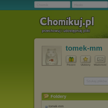
Chomik
Hasło
tomek-mm
Prezent
Ulubiony
Wiadomość
Szukaj plików
Foldery
tomek-mm