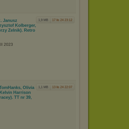
. Ja
nusz
1,9 MB
17 lis 24 23:12
zy
sztof Kolberger,
rzy Zelnik). Retro
II 2023
 Tom
Hanks, Olivia
1,1 MB
13 lis 24 22:07
Kelvin Harrison
acey). TT nr 39,