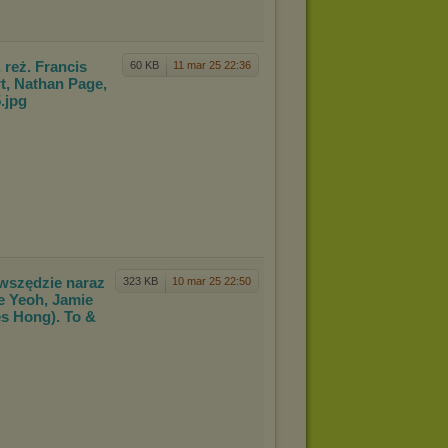
 re
ż. Francis
60 KB
11 mar 25 22:36
rt, Nathan Page,
5
.jpg
 wszędz
ie naraz
323 KB
10 mar 25 22:50
e Yeoh, Jamie
s Hong). To &