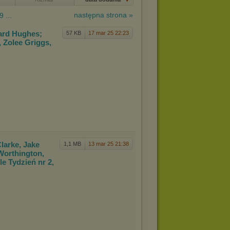
następna strona »
9 ...
hard
Hughes;
57 KB
17 mar 25 22:23
, Zolee Griggs,
Clark
e, Jake
1,1 MB
13 mar 25 21:38
orthington,
e Tydzień nr 2,