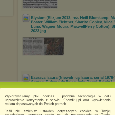
Elysium (Elizjum 2013, reż. Neill Blomkamp; M
Foster, William Fichtner, Sharlto Copl
ey, Alice
Luna, Wagner Moura, Maxwell
Perry Cotton). S
2023
.jpg
Escrava Isaura (Niewolnica Isaura; serial 1976-
Santos, Rubens de Falco, Ítalo Rossi, Edw
in L
Zeni Pereira, Léa Garcia).
Tele Tydzień nr 48, 2
Wykorzystujemy pliki cookies i podobne technologie w celu
usprawnienia korzystania z serwisu Chomikuj.pl oraz wyświetlenia
reklam dopasowanych do Twoich potrzeb.
Jeśli nie zmienisz ustawień dotyczących cookies w Twojej
przeglądarce, wyrażasz zgodę na ich umieszczanie na Twoim