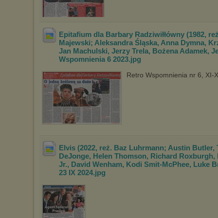
Epitafium dla Barbary Radziwiłłówny (1982, reż
Majewski; Aleksandra Śląska, Anna Dymna, Kr
Jan Machulski, Jerzy Trela, Bożen
a Adamek, Je
Wspomnienia 6 2023
.jpg
Retro Wspomnienia nr 6, XI-X
Elvis (2022, reż. Baz Luhrmann; Austin Butler,
DeJonge, Helen Thomson, Richard Rox
burgh, 
Jr., David Wenham, Kodi Smi
t-McPhee, Luke Br
23 IX 2024
.jpg