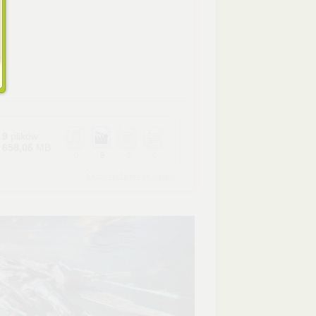
9
plików
658,06
MB
0
9
0
0
bezpośredni link do folderu