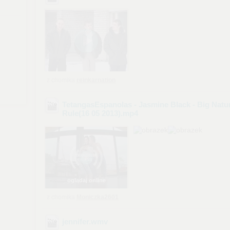
z chomika
reinkarnation
TetangasEspanolas - Jasmine Black - Big Natur
Rule(16 05 2013)
.mp4
oglądaj online
z chomika
Moniczka2601
jennifer
.wmv