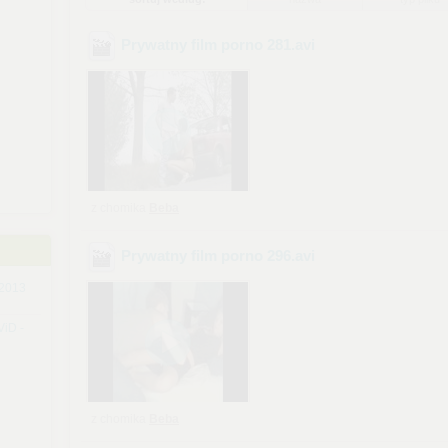
Prywatny film porno 281
.avi
z chomika
Beba
Prywatny film porno 296
.avi
 2013
iD -
z chomika
Beba