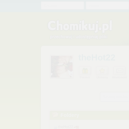
Chomik
Hasło
theHot22
Prezent
Ulubiony
Wiadomość
Szukaj plików
Foldery
theHot22