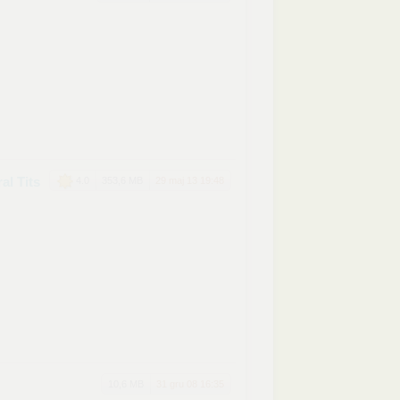
al Ti
ts
4.0
353,6 MB
29 maj 13 19:48
10,6 MB
31 gru 08 16:35