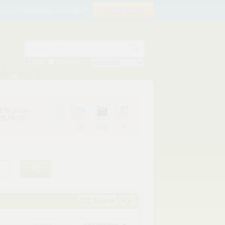
eszcze własnego chomika?
Załóż konto
Nazwa pliku
pliki
chomiki
178
plików
35,54
GB
0
16
152
9
Galeria
rozmiar
data dodania