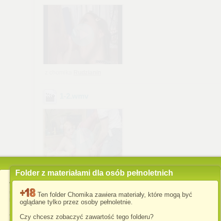
z chomika
Rudzianin
1-2
.wmv
Folder z materiałami dla osób pełnoletnich
z chomika
djyanko
Wykorzystujemy pliki cookies i podobne technologie w celu
usprawnienia korzystania z serwisu Chomikuj.pl oraz wyświetlenia
Ten folder Chomika zawiera materiały, które mogą być
reklam dopasowanych do Twoich potrzeb.
Pierwszy raz
.avi
oglądane tylko przez osoby pełnoletnie.
Jeśli nie zmienisz ustawień dotyczących cookies w Twojej
Czy chcesz zobaczyć zawartość tego folderu?
przeglądarce, wyrażasz zgodę na ich umieszczanie na Twoim