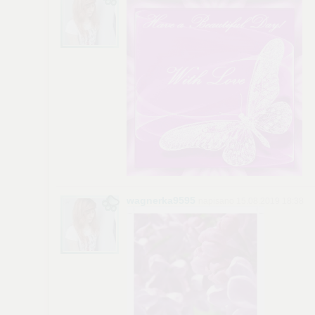
wagnerka9595
napisano 15.08.2019 18:38