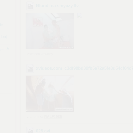
Blondi na smyczy
.flv
ic
ideo)
rgan &
zachomikowany
xvideos.com_c3df98bd39fb5a72a5fe3d54cf04c
4
z chomika
RALF1985
025
.avi