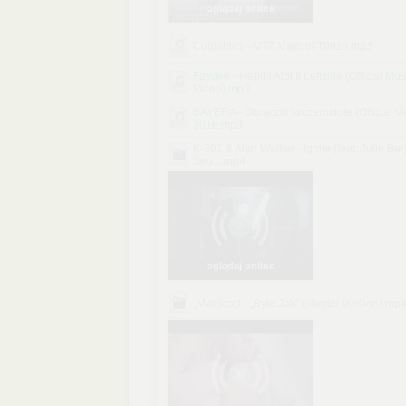
Gatunek: Biograficzny, Dramat,
oglądaj online
Religijny P ...
Culpables - MTZ Manuel Turizo.mp3
Faydee - Habibi Albi ft Leftside (Official Mus
Video).mp3
BAYERA - Obrączki szczerozłote (Official V
2018.mp3
K-391 & Alan Walker - Ignite (feat. Julie Be
Seu....mp4
oglądaj online
„Margaret - „Byle Jak” (shorter version).mp