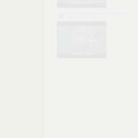
oglądaj online
Piękni i Młodzi & Playboys - Wyśmienicie
(Oficjalny Te....mp4
oglądaj online