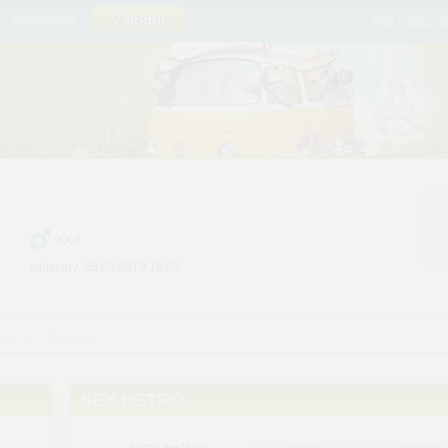
Nie masz j
zapomniałem
XXX
widziany: 25.02.2019 18:23
 na tym chomiku
SEX HETRO
sortuj według:
nazwa
typ pliku