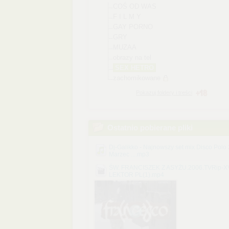
COŚ OD WAS
F I L M Y
GAY PORNO
GRY
MUZAA
obrazy na tel
SEX HETRO
zachomikowane
Pokazuj foldery i treści
Ostatnio pobierane pliki
Dj-Galikko - Najnowszy set mix Disco Polo
Marzec ....mp3
ŚW. FRANCISZEK Z ASYŻU.2006.TVRip-XV
LEKTOR PL(1).mp4