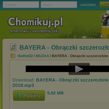
Chomik
Hasło
zapomniałem
BAYERA - Obrączki szczerozłot
theHot22
/
MUZAA
/ BAYERA - Obrączki szczerozłote (
Play
Download:
BAYERA - Obrączki szczerozłote (
Video
2018.mp3
5,92 MB
Pobierz