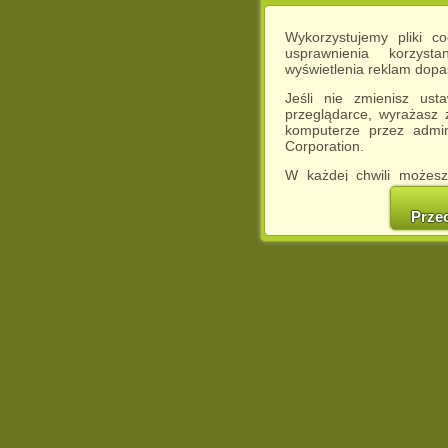
Wykorzystujemy pliki c
usprawnienia korzyst
wyświetlenia reklam dop
Jeśli nie zmienisz ust
przeglądarce, wyrażasz
komputerze przez admin
Corporation.
W każdej chwili możesz
cookies w swojej przeglą
w naszej Pol
Prze
http://chomikuj.pl/Polity
Jednocześnie informuje
może spowodować ogr
Chomikuj.pl.
W przypadku braku twojej
prosimy o opuszczenie se
Wykorzystanie plików c
(dostosowanie reklam do
działań marketingowych).
Wyrażenie sprzeciwu spo
będzie dopasowana do Tw