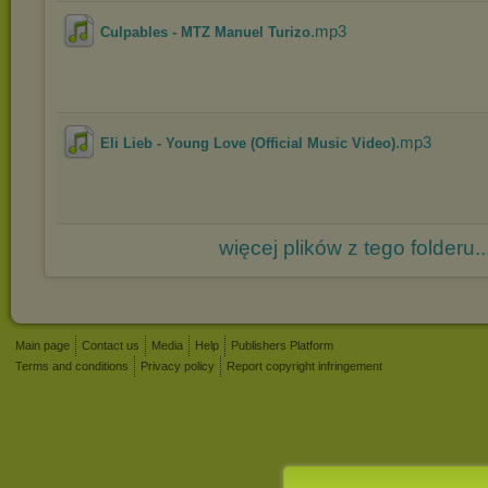
.mp3
Culpables - MTZ Manuel Turizo
.mp3
Eli Lieb - Young Love (Official Music Video)
więcej plików z tego folderu..
Main page
Contact us
Media
Help
Publishers Platform
Terms and conditions
Privacy policy
Report copyright infringement