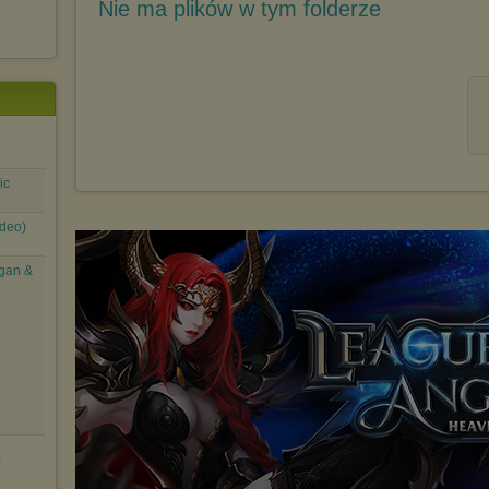
Nie ma plików w tym folderze
ic
ideo)
rgan &
4