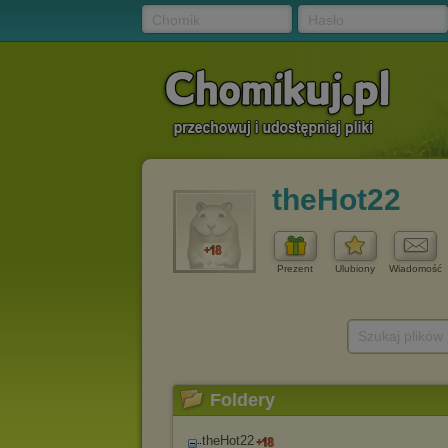
Chomik
Hasło
theHot22
Prezent
Ulubiony
Wiadomość
Szukaj plików
Foldery
theHot22