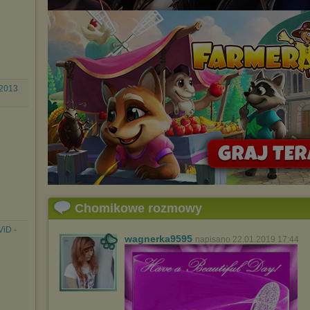
 2013
Chomikowe rozmowy
iD -
wagnerka9595
napisano 22.01.2019 17:44