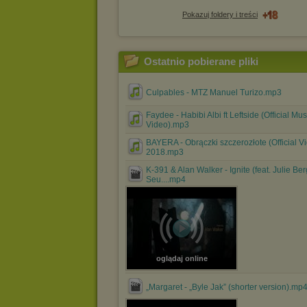
Pokazuj foldery i treści
Ostatnio pobierane pliki
Culpables - MTZ Manuel Turizo.mp3
Faydee - Habibi Albi ft Leftside (Official Mus
Video).mp3
BAYERA - Obrączki szczerozłote (Official V
2018.mp3
K-391 & Alan Walker - Ignite (feat. Julie Be
Seu....mp4
oglądaj online
„Margaret - „Byle Jak” (shorter version).mp