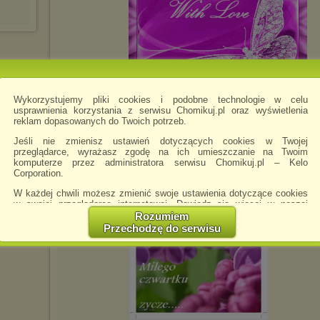
Wykorzystujemy pliki cookies i podobne technologie w celu
usprawnienia korzystania z serwisu Chomikuj.pl oraz wyświetlenia
reklam dopasowanych do Twoich potrzeb.
wagnerka9595
napisano 15.08.2019 18:38
Jeśli nie zmienisz ustawień dotyczących cookies w Twojej
przeglądarce, wyrażasz zgodę na ich umieszczanie na Twoim
komputerze przez administratora serwisu Chomikuj.pl – Kelo
Corporation.
W każdej chwili możesz zmienić swoje ustawienia dotyczące cookies
w swojej przeglądarce internetowej. Dowiedz się więcej w naszej
Polityce Prywatności -
http://chomikuj.pl/PolitykaPrywatnosci.aspx
.
Rozumiem
Przechodzę do serwisu
Jednocześnie informujemy że zmiana ustawień przeglądarki może
spowodować ograniczenie korzystania ze strony Chomikuj.pl.
W przypadku braku twojej zgody na akceptację cookies niestety
prosimy o opuszczenie serwisu chomikuj.pl.
Wykorzystanie plików cookies
przez
Zaufanych Partnerów
(dostosowanie reklam do Twoich potrzeb, analiza skuteczności działań
marketingowych).