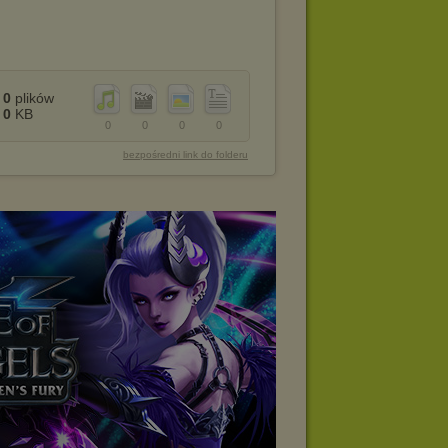
0
plików
0
KB
0
0
0
0
bezpośredni link do folderu