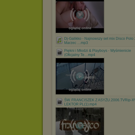
oglądaj online
Dj-Galikko - Najnowszy set mix Disco Polo
Marzec ....mp3
Piękni i Młodzi & Playboys - Wyśmienicie
(Oficjalny Te....mp4
oglądaj online
ŚW. FRANCISZEK Z ASYŻU.2006.TVRip-XV
LEKTOR PL(1).mp4