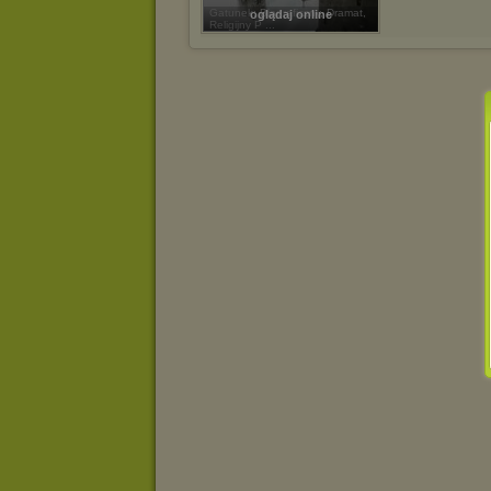
Gatunek: Biograficzny, Dramat,
oglądaj online
Religijny P ...