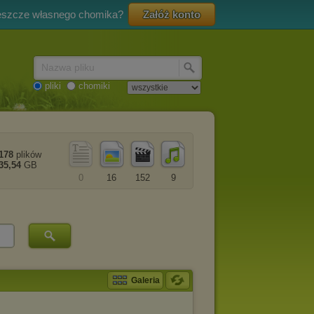
eszcze własnego chomika?
Załóż konto
Nazwa pliku
pliki
chomiki
178
plików
35,54
GB
0
16
152
9
Galeria