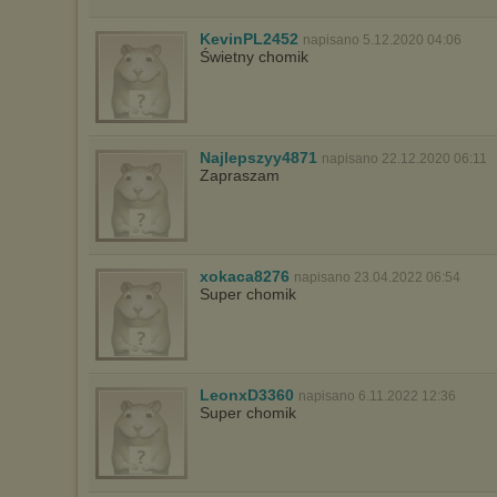
Wyrażenie sprzeciwu spowoduje, że wyświetlana Ci reklama nie
KevinPL2452
napisano 5.12.2020 04:06
będzie dopasowana do Twoich preferencji, a będzie to reklama
Świetny chomik
wyświetlona przypadkowo.
Istnieje możliwość zmiany ustawień przeglądarki internetowej w
sposób uniemożliwiający przechowywanie plików cookies na
urządzeniu końcowym. Można również usunąć pliki cookies,
dokonując odpowiednich zmian w ustawieniach przeglądarki
Najlepszyy4871
internetowej.
napisano 22.12.2020 06:11
Zapraszam
Pełną informację na ten temat znajdziesz pod adresem
http://chomikuj.pl/PolitykaPrywatnosci.aspx
.
xokaca8276
napisano 23.04.2022 06:54
Super chomik
LeonxD3360
napisano 6.11.2022 12:36
Super chomik