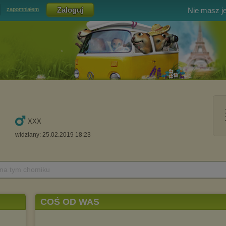
Nie masz j
zapomniałem
XXX
widziany: 25.02.2019 18:23
 na tym chomiku
COŚ OD WAS