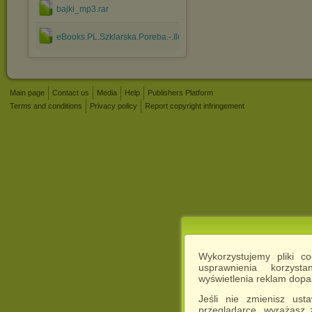
bajki_mp3.rar
eBooks.PL.Szklarska.Poreba.-.Ilustrowany.Przewodnik.Z.....rar
Main page
Contact us
Media
Help
Publishers Platform
Terms and conditions
Privacy policy
Report copyright infringement
Wykorzystujemy pliki c
usprawnienia korzyst
wyświetlenia reklam dop
Jeśli nie zmienisz ust
przeglądarce, wyrażasz