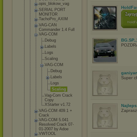
opis_blokow
_vag
HoldFa
SERIAL PORT
MONITOR
TachoPro_AX
IM
VAG-CAN
Commander 1.4 Full
VAG-COM
BG.SP..
Debug
POZDR
Labels
Logs
Scaling
VAG-COM
Debug
ganiya
Label
s
Super c
Logs
Scali
ng
Vag-Com Crack
Copy
XStarter v1.72
Najlep
Zapras
VAG-COM 409.1 +
Crack
VAG-COM 5.041
Resolved Crack 07-
01-2007 by Adoe
VWTOOL