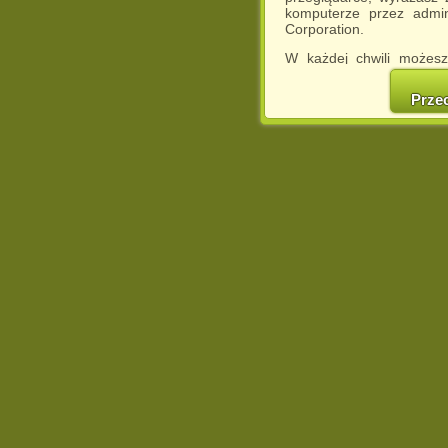
komputerze przez admin
Corporation.
W każdej chwili możesz
cookies w swojej przeglą
w naszej Pol
Prze
http://chomikuj.pl/Polity
Jednocześnie informuje
może spowodować ogr
Chomikuj.pl.
W przypadku braku twojej
prosimy o opuszczenie se
Wykorzystanie plików c
(dostosowanie reklam do
działań marketingowych).
Wyrażenie sprzeciwu spo
będzie dopasowana do Tw
wyświetlona przypadkowo
Istnieje możliwość zmian
sposób uniemożliwiając
urządzeniu końcowym. M
dokonując odpowiednich
internetowej.