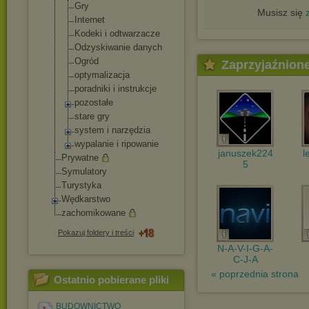
Gry
Musisz się
Internet
Kodeki i odtwarzacze
Odzyskiwanie danych
Ogród
Zaprzyjaźnion
optymalizacja
poradniki i instrukcje
pozostałe
stare gry
system i narzędzia
wypalanie i ripowanie
januszek224
l
Prywatne
5
Symulatory
Turystyka
Wędkarstwo
zachomikowane
Pokazuj foldery i treści
N-A-V-I-G-A-
C-J-A
« poprzednia strona
Ostatnio pobierane pliki
BUDOWNICTWO