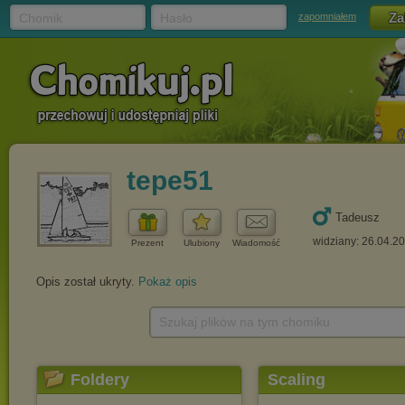
Chomik
Hasło
zapomniałem
tepe51
Tadeusz
widziany: 26.04.2
Prezent
Ulubiony
Wiadomość
Opis został ukryty.
Pokaż opis
Szukaj plików na tym chomiku
Foldery
Scaling