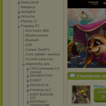
Nauka języki
Nawigacja
niezbędnik
Od kuchni
Playlisty
Programy PC
Acer Aspire 3692
Bezpieczeństwo
Bluetooth
CAD
Compac DeskPro
Cover (okładki i etykiety)
Czcionki (odręczne)
diagnostyka_au
ta
CAN Commander 4.5
cracked
Chomikowe r
DIAGNOSTYKA
ELM327
INSTALACJA
P.Kuba
Instrukcja ver.2
KODY BLEDOW
DTC
MATERIALY
DODATKOWE