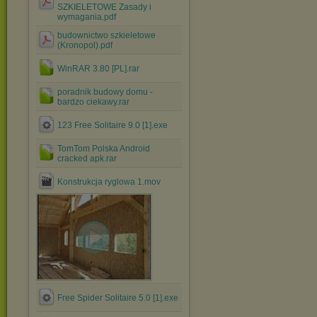
SZKIELETOWE Zasady i
wymagania.pdf
budownictwo szkieletowe
(Kronopol).pdf
WinRAR 3.80 [PL].rar
poradnik budowy domu -
bardzo ciekawy.rar
123 Free Solitaire 9.0 [1].exe
TomTom Polska Android
cracked apk.rar
Konstrukcja ryglowa 1.mov
Free Spider Solitaire 5.0 [1].exe