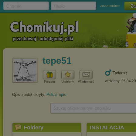
Chomik
Hasło
zapomniałem
tepe51
Tadeusz
widziany: 26.04.2
Prezent
Ulubiony
Wiadomość
Opis został ukryty.
Pokaż opis
Szukaj plików na tym chomiku
Foldery
INSTALACJA