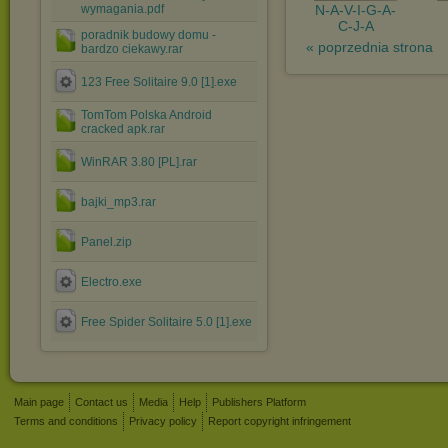
wymagania.pdf
N-A-V-I-G-A-
C-J-A
poradnik budowy domu -
« poprzednia strona
bardzo ciekawy.rar
123 Free Solitaire 9.0 [1].exe
TomTom Polska Android
cracked apk.rar
WinRAR 3.80 [PL].rar
bajki_mp3.rar
Panel.zip
Electro.exe
Free Spider Solitaire 5.0 [1].exe
Main page
Contact us
Media
Help
Publishers Platform
Terms and conditions
Privacy policy
Report copyright infringement