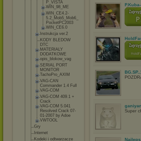
P_VISTA
P.Kuba
WIN_98_M
E
WIN_CE4.
2-
5.2_Mo
b5_Mob6_
PocketPC
2003
WIN_CE6.
0
Instrukcja ver.2
HoldFa
KODY BLEDOW
DTC
MATERIALY
DODATKOWE
opis_blokow
_vag
SERIAL PORT
MONITOR
BG.SP..
TachoPro_AX
IM
POZDR
VAG-CAN
Commander 1.4 Full
VAG-COM
VAG-COM 409.1 +
Crack
ganiya
VAG-COM 5.041
Resolved Crack 07-
Super c
01-2007 by Adoe
VWTOOL
Gry
Internet
Kodeki i odtwarzacze
Najlep