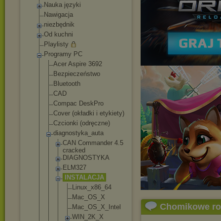
Nauka języki
Nawigacja
niezbędnik
Od kuchni
Playlisty
Programy PC
Acer Aspire 3692
Bezpieczeństwo
Bluetooth
CAD
Compac DeskPro
Cover (okładki i etykiety)
Czcionki (odręczne)
diagnostyka_au
ta
CAN Commander 4.5
cracked
DIAGNOSTYKA
ELM327
INSTALACJA
Linux_x8
6_64
Mac_OS_X
Chomikowe r
Mac_OS_X
_Intel
WIN_2K_X