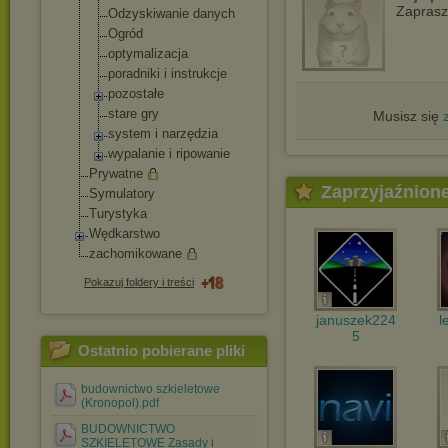
Zapras
Odzyskiwanie danych
Ogród
optymalizacja
poradniki i instrukcje
pozostałe
stare gry
Musisz się
system i narzędzia
wypalanie i ripowanie
Prywatne
Zaprzyjaźnion
Symulatory
Turystyka
Wędkarstwo
zachomikowane
Pokazuj foldery i treści
januszek224
l
5
Ostatnio pobierane pliki
budownictwo szkieletowe
(Kronopol).pdf
BUDOWNICTWO
SZKIELETOWE Zasady i