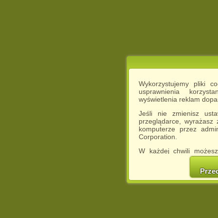
Wykorzystujemy pliki c
usprawnienia korzyst
wyświetlenia reklam dop
Jeśli nie zmienisz ust
przeglądarce, wyrażasz
komputerze przez admin
Corporation.
W każdej chwili możesz
cookies w swojej przeglą
w naszej Pol
Prze
http://chomikuj.pl/Polity
Jednocześnie informuje
może spowodować ogr
Chomikuj.pl.
W przypadku braku twojej