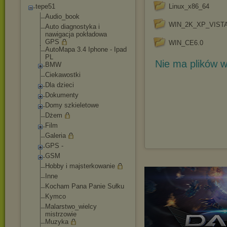
tepe51
Linux_x86_64
Audio_book
WIN_2K_XP_VIST
Auto diagnostyka i
nawigacja pokładowa
GPS
WIN_CE6.0
AutoMapa 3.4 Iphone - Ipad
PL
Nie ma plików w
BMW
Ciekawostki
Dla dzieci
Dokumenty
Domy szkieletowe
Dżem
Film
Galeria
GPS -
GSM
Hobby i majsterkowanie
Inne
Kocham Pana Panie Sułku
Kymco
Malarstwo_wielcy
mistrzowie
Muzyka