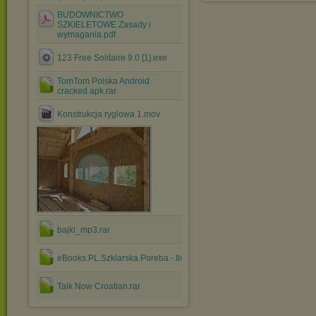
BUDOWNICTWO
SZKIELETOWE Zasady i
wymagania.pdf
123 Free Solitaire 9.0 [1].exe
TomTom Polska Android
cracked apk.rar
Konstrukcja ryglowa 1.mov
bajki_mp3.rar
eBooks.PL.Szklarska.Poreba.-.Ilustrowany.Przewodnik.Z.....rar
Talk Now Croatian.rar