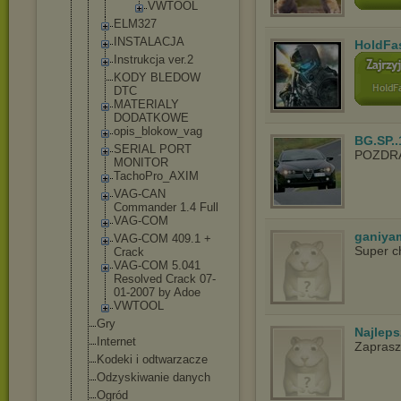
VWTOO
L
ELM327
INSTALACJA
HoldFa
Instrukcja ver.2
KODY BLEDOW
DTC
MATERIALY
DODATKOWE
opis_blokow
_vag
BG.SP..
SERIAL PORT
POZDR
MONITOR
TachoPro_AX
IM
VAG-CAN
Commander 1.4 Full
VAG-COM
ganiya
VAG-COM 409.1 +
Super c
Crack
VAG-COM 5.041
Resolved Crack 07-
01-2007 by Adoe
VWTOOL
Gry
Najlep
Internet
Zapras
Kodeki i odtwarzacze
Odzyskiwanie danych
Ogród