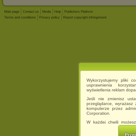
Main page
Contact us
Media
Help
Publishers Platform
Terms and conditions
Privacy policy
Report copyright infringement
Wykorzystujemy pliki c
usprawnienia korzyst
wyświetlenia reklam dop
Jeśli nie zmienisz ust
przeglądarce, wyrażasz
komputerze przez admin
Corporation.
W każdej chwili możesz
cookies w swojej przeglą
w naszej Pol
Prze