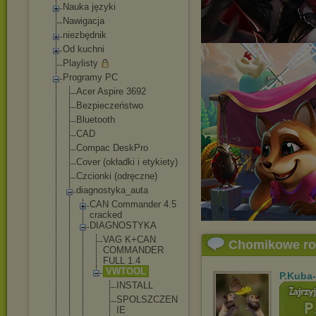
Nauka języki
Nawigacja
niezbędnik
Od kuchni
Playlisty
Programy PC
Acer Aspire 3692
Bezpieczeństwo
Bluetooth
CAD
Compac DeskPro
Cover (okładki i etykiety)
Czcionki (odręczne)
diagnostyka_au
ta
CAN Commander 4.5
cracked
DIAGNOSTYKA
VAG K+CAN
Chomikowe r
COMMANDE
R
FULL 1.4
VWTOOL
P.Kuba
INSTA
LL
SPOLS
ZCZEN
IE