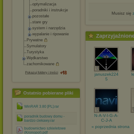
optymalizacja
poradniki i instrukcje
Musisz się
pozostałe
stare gry
system i narzędzia
wypalanie i ripowanie
Zaprzyjaźnion
Prywatne
Symulatory
Turystyka
Wędkarstwo
zachomikowane
Pokazuj foldery i treści
januszek224
l
5
Ostatnio pobierane pliki
WinRAR 3.80 [PL].rar
N-A-V-I-G-A-
poradnik budowy domu -
C-J-A
bardzo ciekawy.rar
« poprzednia strona
budownictwo szkieletowe
(Kronopol).pdf