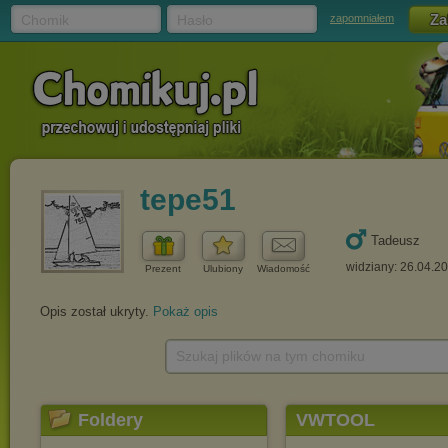
Chomik
Hasło
zapomniałem
tepe51
Tadeusz
widziany: 26.04.2
Prezent
Ulubiony
Wiadomość
Opis został ukryty.
Pokaż opis
Szukaj plików na tym chomiku
Foldery
VWTOOL