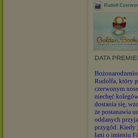
Rudolf Czerwon
DATA PREMIERY
Bożonarodzeniow
Rudolfa, który 
czerwonym nose
niechęć kolegów
dostania się, wz
że postanawia u
oddanych przyja
przygód. Kiedy j
łani o imieniu F