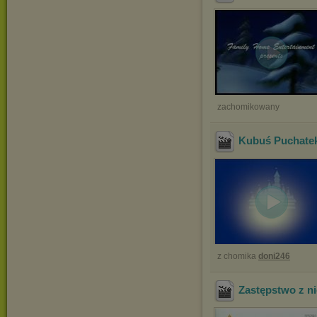
zachomikowany
Kubuś Puchatek
z chomika
doni246
Zastępstwo z ni