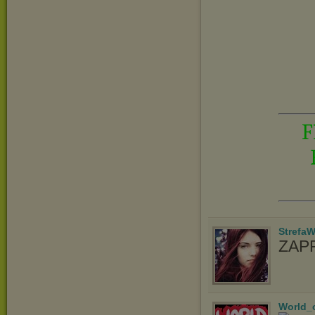
F
StrefaW
ZAP
World_