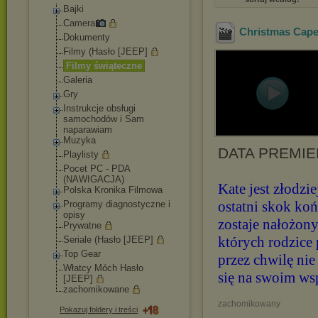
Bajki
Camera
Christmas Cape
Dokumenty
Filmy (Hasło [JEEP]
Filmy świąteczne
Galeria
Gry
Instrukcje obsługi
samochodów i Sam
naparawiam
Muzyka
DATA PREMIER
Playlisty
Pocet PC - PDA
(NAWIGACJA)
Kate jest złodzi
Polska Kronika Filmowa
ostatni skok ko
Programy diagnostyczne i
opisy
zostaje nałożony
Prywatne
których rodzice
Seriale (Hasło [JEEP]
Top Gear
przez chwilę nie
Włatcy Móch Hasło
się na swoim ws
[JEEP]
zachomikowane
zachomikowany
Pokazuj foldery i treści