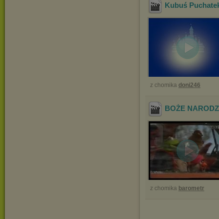
Kubuś Puchatek
z chomika
doni246
BOŻE NARODZE
z chomika
barometr