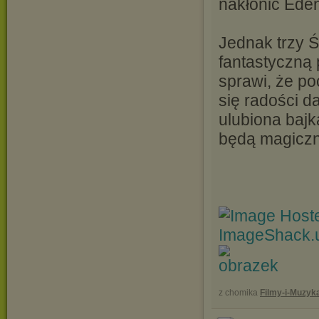
nakłonić Ede
Jednak trzy 
fantastyczną 
sprawi, że p
się radości d
ulubiona bajk
będą magiczn
z chomika
Filmy-i-Muzyk