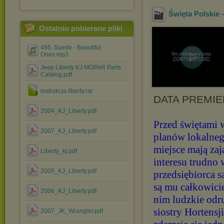
Święta Polskie 
Ostatnio pobierane pliki
495. Suede - Beautiful
Ones.mp3
Jeep Liberty KJ MOPAR Parts
Catalog.pdf
instrukcja liberty.rar
DATA PREMIER
2004_KJ_Liberty.pdf
Przed świętami 
2007_KJ_Liberty.pdf
planów lokalneg
miejsce mają za
Liberty_kj.pdf
interesu trudno
2005_KJ_Liberty.pdf
przedsiębiorca s
są mu całkowici
2006_KJ_Liberty.pdf
nim ludzkie odru
siostry Hortensj
2007_JK_Wrangler.pdf