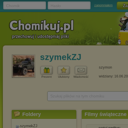
Chomik
Hasło
zapomniałem
szymekZJ
szymon
widziany: 16.06.2
Prezent
Ulubiony
Wiadomość
Szukaj plików na tym chomiku
Foldery
Filmy świąteczne
szymekZJ
sortuj według: