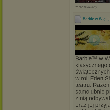
zachomikowany
Barbie w Wigili
Barbie™ w Wig
klasycznego d
świątecznych 
w roli Eden S
teatru. Raze
samolubnie p
z nią odbywa
oraz jej przyj