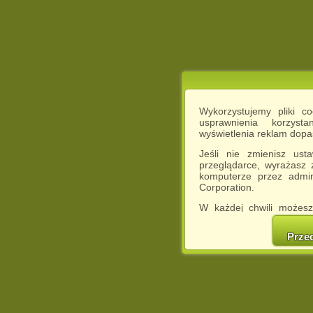
Wykorzystujemy pliki c
usprawnienia korzyst
wyświetlenia reklam dop
Jeśli nie zmienisz ust
przeglądarce, wyrażasz
komputerze przez admin
Corporation.
W każdej chwili możesz
cookies w swojej przeglą
w naszej Pol
Prze
http://chomikuj.pl/Polity
Jednocześnie informuje
może spowodować ogr
Chomikuj.pl.
W przypadku braku twojej