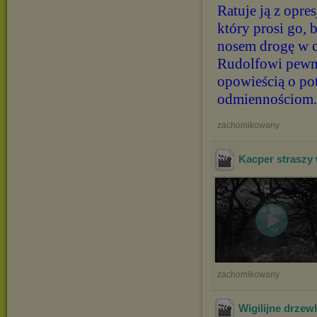
Ratuje ją z opre
który prosi go, 
nosem drogę w c
Rudolfowi pewnoś
opowieścią o pot
odmiennościom.
zachomikowany
Kacper straszy
zachomikowany
Wigilijne drzew