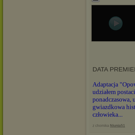
DATA PREMIER
Adaptacja "Opow
udziałem postac
ponadczasowa, u
gwiazdkowa hist
człowieka...
z chomika
Niunia51