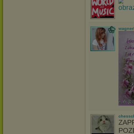
wagner
chessc
ZAP
POZ