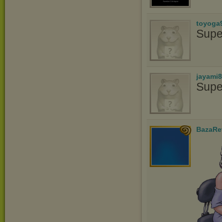
toyoga
Supe
jayami
Supe
BazaRe