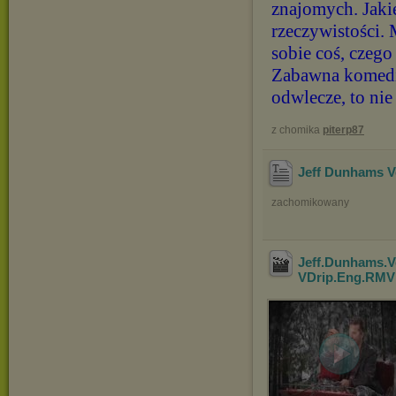
znajomych. Jakie
rzeczywistości.
sobie coś, czego
Zabawna komedia
odwlecze, to nie 
z chomika
piterp87
Jeff Dunhams V
zachomikowany
Jeff.Dunhams.Ve
VDrip.Eng.RMV