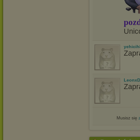
pozd
Unic
yehicih
Zapr
LeonxD
Zapr
Musisz się