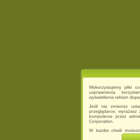
Wykorzystujemy pliki c
usprawnienia korzyst
wyświetlenia reklam dop
Jeśli nie zmienisz ust
przeglądarce, wyrażasz
komputerze przez admin
Corporation.
W każdej chwili możesz
cookies w swojej przeglą