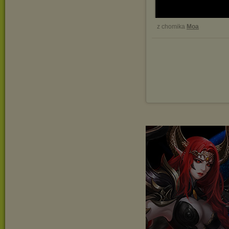
z chomika
Moa