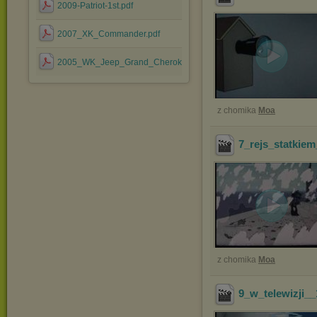
2009-Patriot-1st.pdf
2007_XK_Commander.pdf
2005_WK_Jeep_Grand_Cherokee.pdf
z chomika
Moa
7_rejs_statkie
z chomika
Moa
9_w_telewizji_