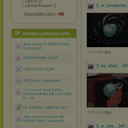
[JEEP]
2_w_lunaparku
zachomikowane
Pokazuj foldery i treści
Ostatnio pobierane pliki
Jeep Liberty KJ MOPAR Parts
Catalog.pdf
z chomika
Moa
2009-Wrangler-1st.pdf
3_na_ulicy__19
2009-Liberty-1st.pdf
2001_parts_catalog.pdf
1 4-Ton 4×4 Truck (Willys-
Overland Model MB and FORD
M....pdf
08. H-Blockx - Little Girl.mp3
z chomika
Moa
Jeep Grand Cherokee WK
MOPAR Parts Catalog.pdf
5_w_mie__347_