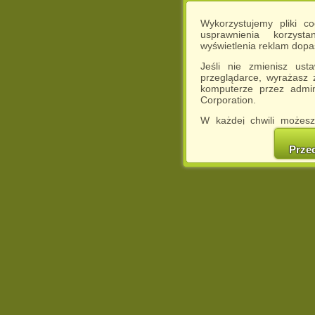
Wykorzystujemy pliki c
usprawnienia korzyst
wyświetlenia reklam dop
Jeśli nie zmienisz ust
przeglądarce, wyrażasz
komputerze przez admin
Corporation.
W każdej chwili możesz
cookies w swojej przeglą
w naszej Pol
Prze
http://chomikuj.pl/Polity
Jednocześnie informuje
może spowodować ogr
Chomikuj.pl.
W przypadku braku twojej
prosimy o opuszczenie se
Wykorzystanie plików c
(dostosowanie reklam do
działań marketingowych).
Wyrażenie sprzeciwu spo
będzie dopasowana do Tw
wyświetlona przypadkowo