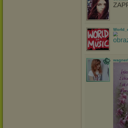
ZAP
World_
wagner