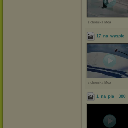
z chomika
Moa
17_na_wyspie_
z chomika
Moa
1_na_pla__380_