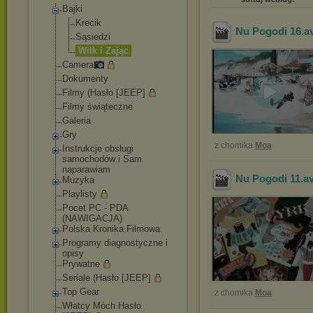
Bajki
Krecik
Nu Pogodi 16
.a
Sąsiedzi
Wilk i Zając
Camera
Dokumenty
Filmy (Hasło [JEEP]
Filmy świąteczne
Galeria
Gry
z chomika
Moa
Instrukcje obsługi
samochodów i Sam
naparawiam
Nu Pogodi 11
.a
Muzyka
Playlisty
Pocet PC - PDA
(NAWIGACJA)
Polska Kronika Filmowa
Programy diagnostyczne i
opisy
Prywatne
Seriale (Hasło [JEEP]
Top Gear
z chomika
Moa
Włatcy Móch Hasło