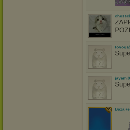
chessc
ZAP
POZ
toyoga
Supe
jayami
Supe
BazaRe