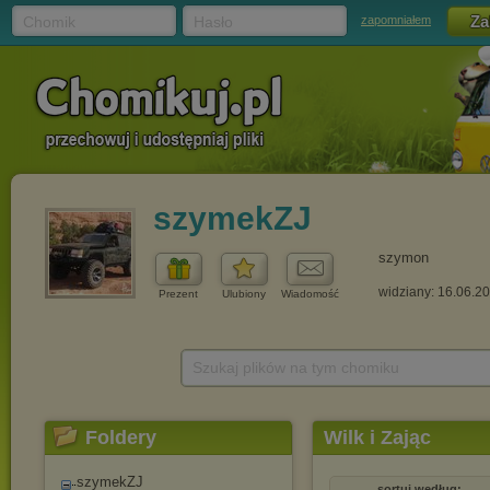
Chomik
Hasło
zapomniałem
szymekZJ
szymon
widziany: 16.06.2
Prezent
Ulubiony
Wiadomość
Szukaj plików na tym chomiku
Foldery
Wilk i Zając
szymekZJ
sortuj według: