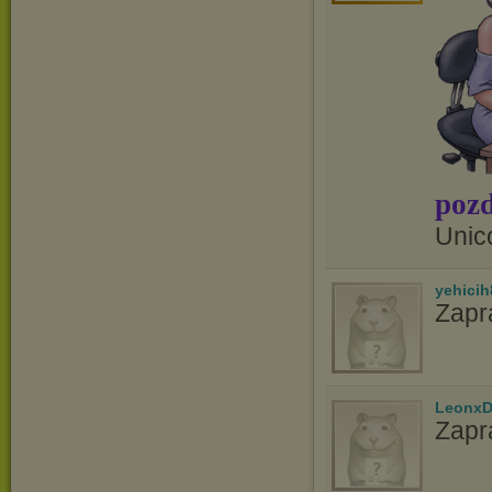
pozd
Unic
yehicih
Zapr
LeonxD
Zapr