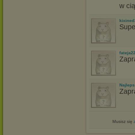
w cią
kixined
Supe
fateja2
Zapr
Najlep
Zapr
Musisz się