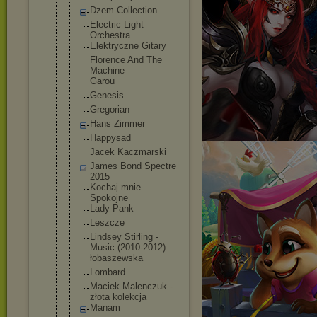
Dzem Collection
Electric Light
Orchestra
Elektryczne Gitary
Florence And The
Machine
Garou
Genesis
Gregorian
Hans Zimmer
Happysad
Jacek Kaczmarski
James Bond Spectre
2015
Kochaj mnie...
Spokojne
Lady Pank
Leszcze
Lindsey Stirling -
Music (2010-2012)
łobaszewska
Lombard
Maciek Malenczuk -
złota kolekcja
Manam