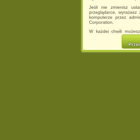
Jeśli nie zmienisz ust
przeglądarce, wyrażasz
komputerze przez admin
Corporation.
W każdej chwili możesz
cookies w swojej przeglą
w naszej Pol
Prze
http://chomikuj.pl/Polity
Jednocześnie informuje
może spowodować ogr
Chomikuj.pl.
W przypadku braku twojej
prosimy o opuszczenie se
Wykorzystanie plików c
(dostosowanie reklam do
działań marketingowych).
Wyrażenie sprzeciwu spo
będzie dopasowana do Tw
wyświetlona przypadkowo
Istnieje możliwość zmian
sposób uniemożliwiając
urządzeniu końcowym. M