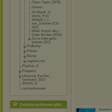
Tokyo Tapes (1978)
Univers
VA-Marek_Si
erocki_Prze
dstawia_I_L
ove_Summer-
2CD-
2011
Witek muzyk ulicy -
Gram dla was (2016)
Zycia mala garsc -
koncert 2012
Podkasty
Polska
Różne
zagraniczna
Playlisty
Programy
Universal_KeyGen_
Generator_2013
WSHIG
zachomikowane
Ostatnio pobierane pliki
kamcio