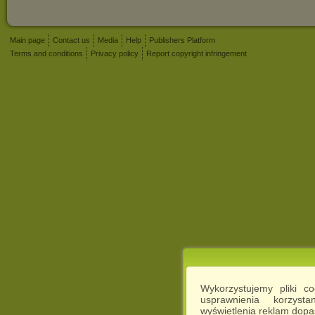
Main page
Contact us
Media
Help
Publishers Platform
Terms and conditions
Privacy policy
Report copyright infringement
Wykorzystujemy pliki c
usprawnienia korzyst
wyświetlenia reklam dop