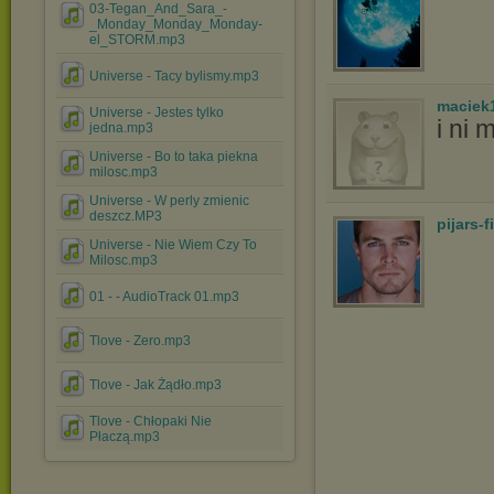
03-Tegan_And_Sara_-
_Monday_Monday_Monday-
el_STORM.mp3
Universe - Tacy bylismy.mp3
maciek
Universe - Jestes tylko
i ni 
jedna.mp3
Universe - Bo to taka piekna
milosc.mp3
Universe - W perly zmienic
deszcz.MP3
pijars-
Universe - Nie Wiem Czy To
Milosc.mp3
01 - - AudioTrack 01.mp3
Tlove - Zero.mp3
Tlove - Jak Żądło.mp3
Tlove - Chłopaki Nie
Płaczą.mp3