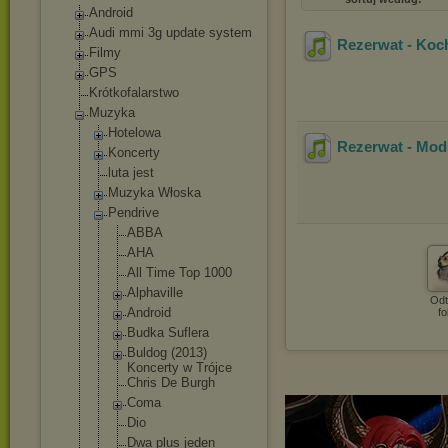
Android
Audi mmi 3g update system
Rezerwat - Koc
Filmy
GPS
Krótkofalarstwo
Muzyka
Hotelowa
Rezerwat - Modl
Koncerty
luta jest
Muzyka Włoska
Pendrive
ABBA
AHA
All Time Top 1000
Alphaville
Odt
Android
fo
Budka Suflera
Buldog (2013)
Koncerty w Trójce
Chris De Burgh
Coma
Dio
Dwa plus jeden