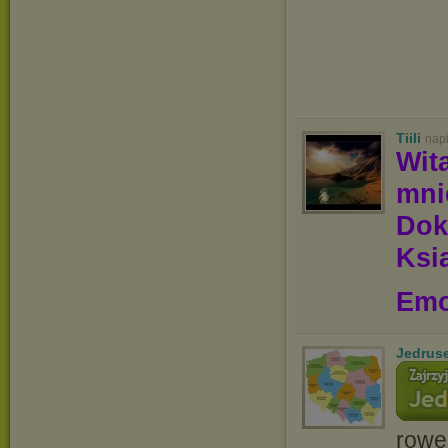
Tiili
nap
Wit
mn
Dok
Ksią
Emo
Jedrus
rowe