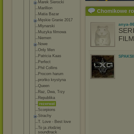
Marek Sierocki
Marillion
Chomikowe r
Matia Bazar
Męskie Granie 2017
anya-86
Mlynarski
SERI
Muzyka filmowa
FIL
Niemen
Nowe
Only Men
Patricia Kaas
SPAKSI
Perfect
Phil Collins
Procom harum
prońko krystyna
Queen
Raz, Dwa, Trzy
Republika
rezerwat
Scorpions
Strachy
T. Love - Best love
To ja złodziej
soundtrack