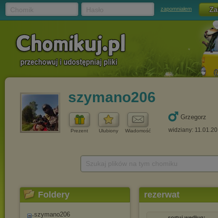
Chomik
Hasło
zapomniałem
szymano206
Grzegorz
widziany: 11.01.2
Prezent
Ulubiony
Wiadomość
Szukaj plików na tym chomiku
Foldery
rezerwat
szymano206
sortuj według: