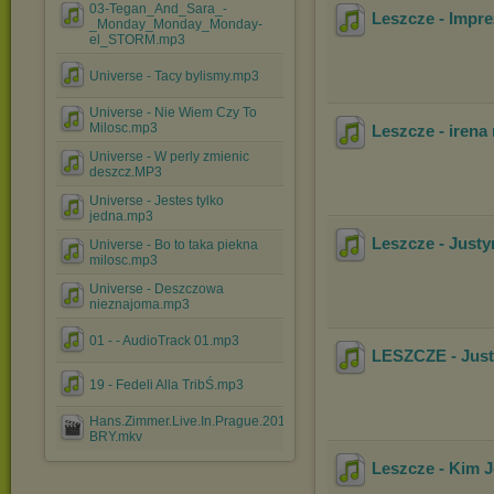
03-Tegan_And_Sara_-
Leszcze - Impr
_Monday_Monday_Monday-
el_STORM.mp3
Universe - Tacy bylismy.mp3
Universe - Nie Wiem Czy To
Milosc.mp3
Leszcze - irena
Universe - W perly zmienic
deszcz.MP3
Universe - Jestes tylko
jedna.mp3
Leszcze - Justy
Universe - Bo to taka piekna
milosc.mp3
Universe - Deszczowa
nieznajoma.mp3
01 - - AudioTrack 01.mp3
LESZCZE - Jus
19 - Fedeli Alla TribŚ.mp3
Hans.Zimmer.Live.In.Prague.2017.1080p.BluRay.x264-
BRY.mkv
Leszcze - Kim 