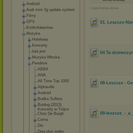
Android
« poprzednia strona
Audi mmi 3g update system
Filmy
GPS
01. Leszcze-Nie
Krótkofalarstwo
Muzyka
Hotelowa
Koncerty
luta jest
04 Ta dziewczy
Muzyka Włoska
Pendrive
ABBA
AHA
All Time Top 1000
08-Leszcze - G
Alphaville
Android
Budka Suflera
Buldog (2013)
Koncerty w Trójce
09-leszcze_-_a_
Chris De Burgh
Coma
Dio
Dwa plus jeden