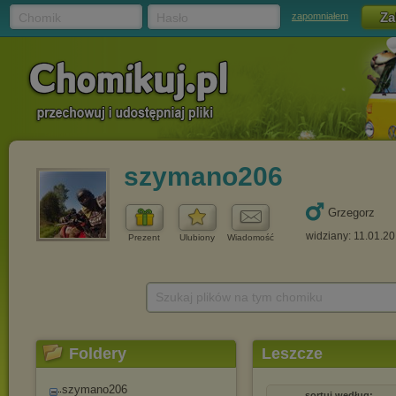
Chomik
Hasło
zapomniałem
szymano206
Grzegorz
widziany: 11.01.2
Prezent
Ulubiony
Wiadomość
Szukaj plików na tym chomiku
Foldery
Leszcze
szymano206
sortuj według: