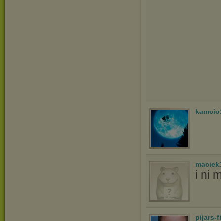
kamcio
maciek
i ni 
pijars-