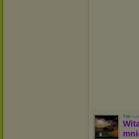
Tiili
nap
Wit
mn