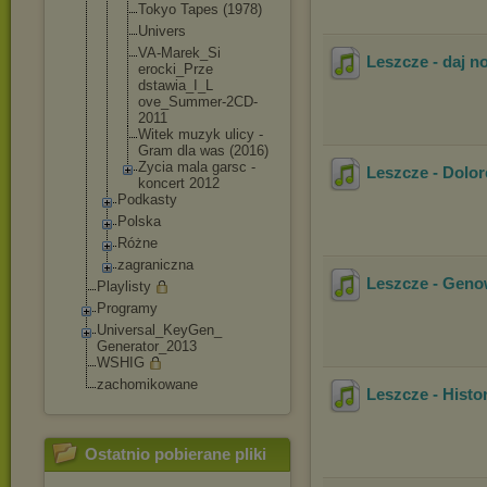
Tokyo Tapes (1978)
Univers
VA-Marek_Si
Leszcze - daj n
erocki_Prze
dstawia_I_L
ove_Summer-
2CD-
2011
Witek muzyk ulicy -
Gram dla was (2016)
Zycia mala garsc -
Leszcze - Dolor
koncert 2012
Podkasty
Polska
Różne
zagraniczna
Leszcze - Geno
Playlisty
Programy
Universal_KeyGen_
Generator_2013
WSHIG
zachomikowane
Leszcze - Histor
Ostatnio pobierane pliki