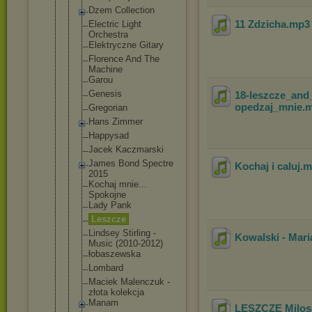
Dzem Collection
11 Zdzicha
.mp
Electric Light
Orchestra
Elektryczne Gitary
Florence And The
Machine
Garou
Genesis
18-leszcze_an
opedzaj_mnie
.
Gregorian
Hans Zimmer
Happysad
Jacek Kaczmarski
James Bond Spectre
Kochaj i caluj
.
2015
Kochaj mnie...
Spokojne
Lady Pank
Leszcze
Lindsey Stirling -
Kowalski - Mari
Music (2010-2012)
łobaszewska
Lombard
Maciek Malenczuk -
złota kolekcja
Manam
LESZCZE Milos