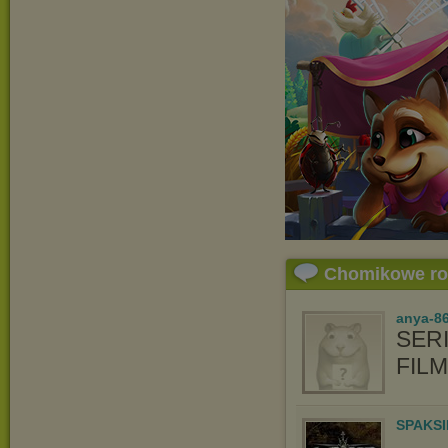
Chomikowe r
anya-86
SERI
FIL
SPAKSI