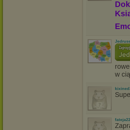
Dok
Ksią
Emo
Jedrus
rowe
w cią
kixined
Supe
fateja2
Zapr