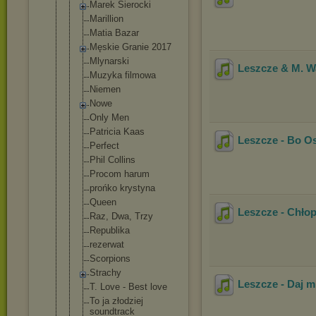
Marek Sierocki
Marillion
Matia Bazar
Męskie Granie 2017
Mlynarski
Leszcze & M. W
Muzyka filmowa
Niemen
Nowe
Only Men
Patricia Kaas
Leszcze - Bo O
Perfect
Phil Collins
Procom harum
prońko krystyna
Queen
Leszcze - Chło
Raz, Dwa, Trzy
Republika
rezerwat
Scorpions
Strachy
Leszcze - Daj m
T. Love - Best love
To ja złodziej
soundtrack