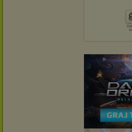
Odt
fo