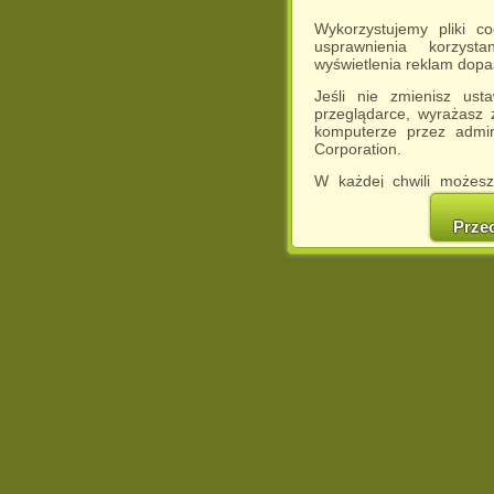
Wykorzystujemy pliki c
usprawnienia korzyst
wyświetlenia reklam dop
Jeśli nie zmienisz ust
przeglądarce, wyrażasz
komputerze przez admin
Corporation.
W każdej chwili możesz
cookies w swojej przeglą
w naszej Pol
Prze
http://chomikuj.pl/Polity
Jednocześnie informuje
może spowodować ogr
Chomikuj.pl.
W przypadku braku twojej
prosimy o opuszczenie se
Wykorzystanie plików c
(dostosowanie reklam do
działań marketingowych).
Wyrażenie sprzeciwu spo
będzie dopasowana do Tw
wyświetlona przypadkowo