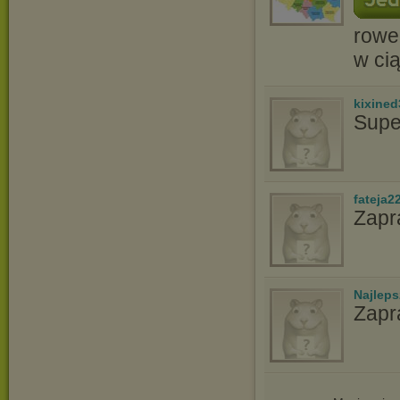
rowe
w cią
kixined
Supe
fateja2
Zapr
Najlep
Zapr