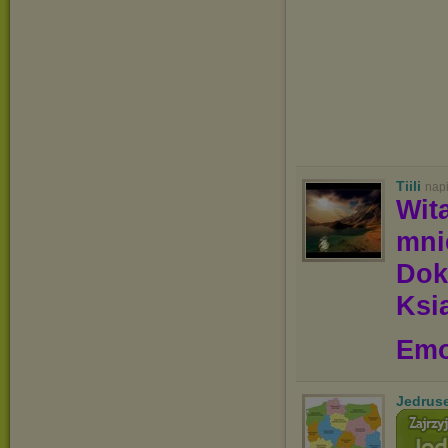
Tiili
nap
Wit
mn
Dok
Ksią
Emo
Jedrus