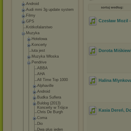
Android
sortuj według:
Audi mmi 3g update system
Filmy
Czesław Mozil 
GPS
Krótkofalarstwo
Muzyka
Hotelowa
Koncerty
Dorota Miśkiewi
luta jest
Muzyka Włoska
Pendrive
ABBA
AHA
All Time Top 1000
Halina Mlynkova
Alphaville
Android
Budka Suflera
Buldog (2013)
Koncerty w Trójce
Kasia Dereń, Do
Chris De Burgh
Coma
Dio
Dwa plus jeden