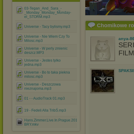
03-Tegan_And_Sara_-
_Monday_Monday_Monday-
el_STORM.mp3
Chomikowe r
Universe - Tacy bylismy.mp3
Universe - Nie Wiem Czy To
anya-86
Milosc.mp3
SERI
Universe - W perly zmienic
FIL
deszcz.MP3
Universe - Jestes tylko
jedna.mp3
SPAKSI
Universe - Bo to taka piekna
milosc.mp3
Universe - Deszczowa
nieznajoma.mp3
01 - - AudioTrack 01.mp3
19 - Fedeli Alla TribŚ.mp3
Hans.Zimmer.Live.In.Prague.2017.1080p.BluRay.x264-
BRY.mkv