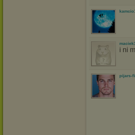
kamcio
maciek
i ni 
pijars-