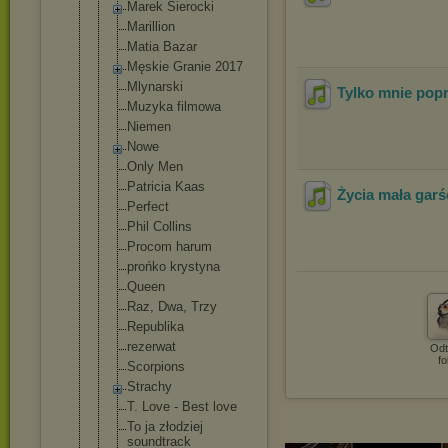
Marek Sierocki
Marillion
Matia Bazar
Męskie Granie 2017
Mlynarski
Tylko mnie popr
Muzyka filmowa
Niemen
Nowe
Only Men
Patricia Kaas
Życia mała garś
Perfect
Phil Collins
Procom harum
prońko krystyna
Queen
Raz, Dwa, Trzy
Republika
rezerwat
Odt
fo
Scorpions
Strachy
T. Love - Best love
To ja złodziej
soundtrack