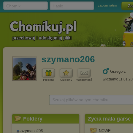
Chomik
Hasło
zapomniałem
szymano206
Grzegorz
widziany: 11.01.2
Prezent
Ulubiony
Wiadomość
Szukaj plików na tym chomiku
Foldery
Zycia mala garsc 
szymano206
NOWE