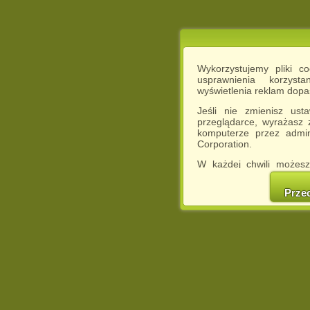
Wykorzystujemy pliki c
usprawnienia korzyst
wyświetlenia reklam dop
Jeśli nie zmienisz ust
przeglądarce, wyrażasz
komputerze przez admin
Corporation.
W każdej chwili możesz
cookies w swojej przeglą
w naszej Pol
Prze
http://chomikuj.pl/Polity
Jednocześnie informuje
może spowodować ogr
Chomikuj.pl.
W przypadku braku twojej
prosimy o opuszczenie se
Wykorzystanie plików c
(dostosowanie reklam do