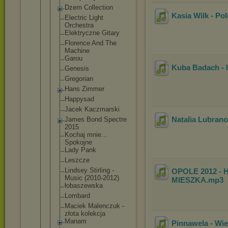
Dzem Collection
Kasia Wilk - Po
Electric Light
Orchestra
Elektryczne Gitary
Florence And The
Machine
Garou
Kuba Badach - I
Genesis
Gregorian
Hans Zimmer
Happysad
Jacek Kaczmarski
Natalia Lubrano
James Bond Spectre
2015
Kochaj mnie...
Spokojne
Lady Pank
Leszcze
Lindsey Stirling -
OPOLE 2012 - 
Music (2010-2012)
MIESZKA
.mp3
łobaszewska
Lombard
Maciek Malenczuk -
złota kolekcja
Manam
Pinnawela - Wi