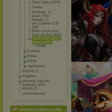
Tokyo Tapes (1978)
Univers
VA-Marek_Si
erocki_Prze
dstawia_I_L
ove_Summer-
2CD-
2011
Witek muzyk ulicy -
Gram dla was (2016)
Zycia mala garsc -
koncert 2012
NOWE
Podkasty
Polska
Różne
zagraniczna
Playlisty
Programy
Universal_KeyGen_
Generator_2013
WSHIG
zachomikowane
Ostatnio pobierane pliki