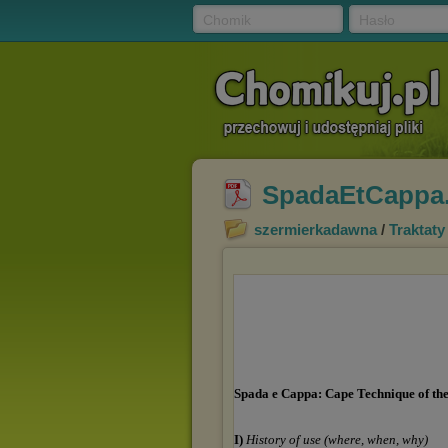
Chomik
Hasło
SpadaEtCappa
szermierkadawna
/
Traktaty