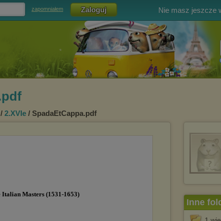
Nie masz jeszcze
zapomniałem
.pdf
/
2.XVIe
/ SpadaEtCappa.pdf
Inne fol
1.wie