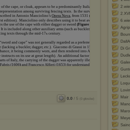
2.wi
2.XV
6.wie
Agri
Bour
Dall
Di Gr
Dudl
Galer
Gunt
Leck
Loqu
Lovi
Mair
0.0
/
5
(
0
głosów)
Manc
Maro
Meye
Sainc