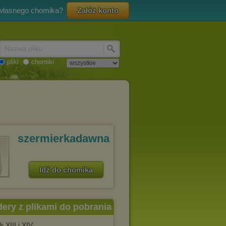
 własnego chomika?
Załóż konto
Nazwa pliku
pliki
chomiki
szermierkadawna
Idź do chomika
dery z plikami do pobrania
k XIII i XIV