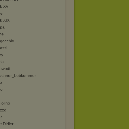
ek XV
Ie
k XIX
ppa
ne
Agocchie
assi
ey
ia
ewodt
uchner_Lebkommer
e
no
iolino
zzo
r
t Didier