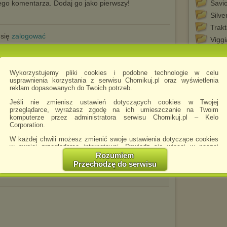
go komentarza. Dodaj go jako pierwszy!
Savio
Silve
Trakt
 się
zalogować
Viggi
Von 
Wur
tego chomika
Wykorzystujemy pliki cookies i podobne technologie w celu
usprawnienia korzystania z serwisu Chomikuj.pl oraz wyświetlenia
reklam dopasowanych do Twoich potrzeb.
Jeśli nie zmienisz ustawień dotyczących cookies w Twojej
przeglądarce, wyrażasz zgodę na ich umieszczanie na Twoim
komputerze przez administratora serwisu Chomikuj.pl – Kelo
Corporation.
W każdej chwili możesz zmienić swoje ustawienia dotyczące cookies
w swojej przeglądarce internetowej. Dowiedz się więcej w naszej
Polityce Prywatności -
http://chomikuj.pl/PolitykaPrywatnosci.aspx
.
Rozumiem
Przechodzę do serwisu
Jednocześnie informujemy że zmiana ustawień przeglądarki może
spowodować ograniczenie korzystania ze strony Chomikuj.pl.
W przypadku braku twojej zgody na akceptację cookies niestety
prosimy o opuszczenie serwisu chomikuj.pl.
Wykorzystanie plików cookies
przez
Zaufanych Partnerów
(dostosowanie reklam do Twoich potrzeb, analiza skuteczności działań