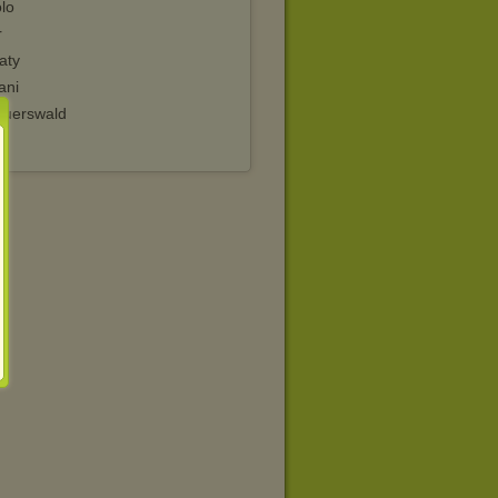
lo
r
aty
ani
Auerswald
m