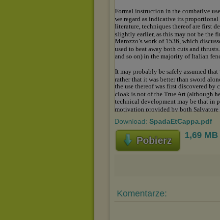
Download:
SpadaEtCappa.pdf
1,69 MB
Pobierz
Komentarze: