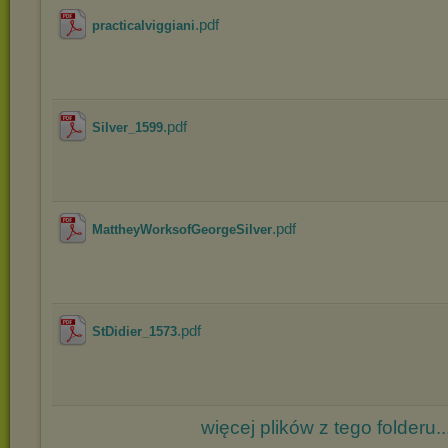
.pdf
practicalviggiani
.pdf
Silver_1599
.pdf
MattheyWorksofGeorgeSilver
.pdf
StDidier_1573
więcej plików z tego folderu..