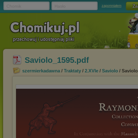
Chomik
Hasło
zapomniałem
Saviolo_1595.pdf
szermierkadawna
/
Traktaty
/
2.XVIe
/
Saviolo
/ Saviol