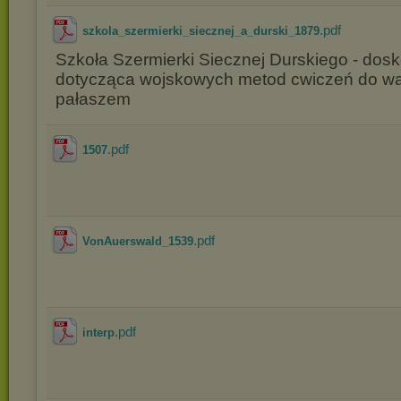
.pdf
szkola_szermierki_siecznej_a_durski_1879
Szkoła Szermierki Siecznej Durskiego - dosk
dotycząca wojskowych metod cwiczeń do wal
pałaszem
.pdf
1507
.pdf
VonAuerswald_1539
.pdf
interp