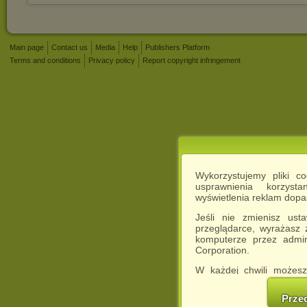
Main page
Contact us
Media
Help
Publishers Platform
Terms and conditions
Privacy policy
Report copyright infringement
Wykorzystujemy pliki c
usprawnienia korzyst
wyświetlenia reklam dop
Jeśli nie zmienisz ust
przeglądarce, wyrażasz
komputerze przez admin
Corporation.
W każdej chwili możesz
cookies w swojej przeglą
w naszej Pol
Prze
http://chomikuj.pl/Polity