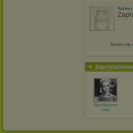
Najlep
Zapr
Musisz się
Zaprzyjaźnion
Starykinoma
niak