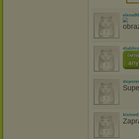
elena9
diablic
dopore
Supe
kixined
Zapr