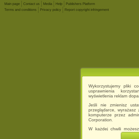
Main page
Contact us
Media
Help
Publishers Platform
Terms and conditions
Privacy policy
Report copyright infringement
Wykorzystujemy pliki c
usprawnienia korzyst
wyświetlenia reklam dop
Jeśli nie zmienisz ust
przeglądarce, wyrażasz
komputerze przez admin
Corporation.
W każdej chwili możesz
cookies w swojej przeglą
w naszej Pol