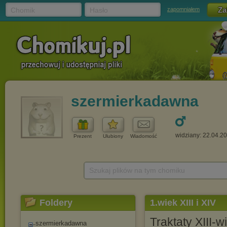
Chomik
Hasło
zapomniałem
szermierkadawna
widziany: 22.04.2
Prezent
Ulubiony
Wiadomość
Szukaj plików na tym chomiku
Foldery
1.wiek XIII i XIV
Traktaty XIII-
szermierkadawna