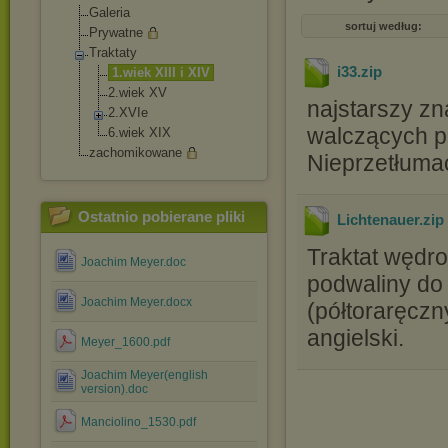
Galeria
sortuj według:
Prywatne
Traktaty
i33
.zip
1.wiek XIII i XIV
2.wiek XV
najstarszy zn
2.XVIe
walczących p
6.wiek XIX
zachomikowane
Nieprzetłuma
Ostatnio pobierane pliki
Lichtenauer
.zip
Traktat wędro
Joachim Meyer.doc
podwaliny do
Joachim Meyer.docx
(półtoraręcz
angielski.
Meyer_1600.pdf
Joachim Meyer(english
version).doc
Manciolino_1530.pdf