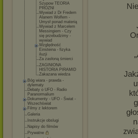
Szypow TEORIA
Nie
PROZNI
Wywiad z Dr Fredem
Alanem Wolfem -
Umysł ponad materią
Wywiad z Marcelem
Messingiem - Czy
On
się przebudzimy -
wywiad
Względność
Einsteina - fizyka
„
iluzji
Za zasłoną śmierci
ZAGINIONA
HISTORIA PIRAMID
Jak
Zakazana wiedza
Bóg wiara - prawda -
u
dylematy
Debaty o UFO - Radio
kt
Paranormalium
Dokumenty - UFO - Świat -
g
Wszechświat
Filmy z lektorem
gło
Galeria
n
Instrukcje obslugi
Napisy do filmów
zwia
Prywatne