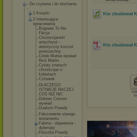
- Do czytania i do słuchania
-
1 Ksiazki
Kto zbudował K
2 Interesujące
opracowania
Bogowie To Nie
Fikcja
Chrzescijan
ski
antychryst -
Kto zbudował K
ateistyczny kosciol
powszechny
Credo Mutwa wywiad
Rick Martin
Cytaty znanych
chrześcijan o
kobietach
Czlowiek
DLACZEGO
ISTNIEJE RACZEJ
Odt
COŚ NIŻ NIC
fo
Dolores Cannon
wywiad
Dualizm Prawdy
Falszowanie starego
testamentu
Fatima - objawienia -
dylematy
Filozofia Prawdy