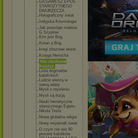
GILGAMESZ EPOS
STAROŻYTNEG
O
DWURZECZA
Holograficz
ny świat
Indyjska Kosmologia
Jak powstaje materia
G Szyplow
Kim jest Bog
Koran a Bog
kregi zbozowe teorie
Księga Henocha
Kto zbudował
Księżyc
Lista dogmatów
katolickich
Ludzie wierzą w
samą wiarę
Mysli o mysleniu
Mysli są iluzją
Nauki hernetyczne
starożytneg
o Egiptu
Nikola Tesla
Nowa globalna religia
Nowy wspanialt swiat
O czym nie wie 90
procent katolików