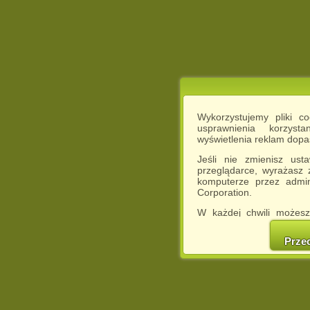
Wykorzystujemy pliki c
usprawnienia korzyst
wyświetlenia reklam dop
Jeśli nie zmienisz ust
przeglądarce, wyrażasz
komputerze przez admin
Corporation.
W każdej chwili możesz
cookies w swojej przeglą
w naszej Pol
Prze
http://chomikuj.pl/Polity
Jednocześnie informuje
może spowodować ogr
Chomikuj.pl.
W przypadku braku twojej