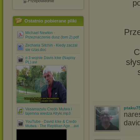
po
Przepowiednie
Ostatnio pobierane pliki
Prze
Michael Newton -
Przeznaczenie dusz (tom 2).pdf
Zecharia Sitchin - Kiedy zaczal
C
sie czas.doc
o 3 wojnie Davis Icke (Napisy
sły
PL).avi
ptaku7
Vasamazulu Credo Mutwa i
nares
tajemna wiedza Afryki.mp3
davi
YouTube - David Icke & Credo
Mutwa - The Reptilian Age....avi