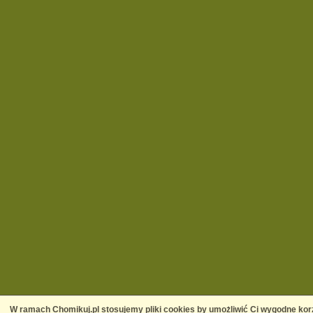
W ramach Chomikuj.pl stosujemy pliki cookies by umożliwić Ci wygodne korz