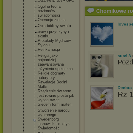
OBJAWIENIA A UFO
Ogólna teoria
Chomikowe r
poziomów
świadomości
Operacja ziemia
lovespe
Opis biblijny swiata
prawa przyczyny i
skutku
Protokoły Mędrców
Syjonu
Reinkarnacj
a
Religia jako
sumi.3
najbardziej
Poz
zaawansowan
a
inżynieria społeczna
Religie dogmaty
autorytety
Rewelacje Bogini
Matki
Deebra
Rządzenie światem
Rz 1
jest równie proste jak
wypas owiec
Siedem form materii
Stworzenie narodu
wybranego
Swedenborg
jasnowidz - mistyk
Świadomość