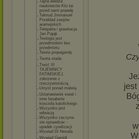
Tajna wiedza
naukowców Kto tai
przed nami prawdę
Talmud Jmmanuel
Przekład zwojów
aramejskich
Telepatia i grawitacja
Jan Pająk
Teologia jest
przedmiotem bez
przedmiotu
Teoria propagandy
Czy
Teoria stada
Treść III
TAJEMNICY
Je
FATIMSKIEJ,
zderzenie z
rzeczywisto
ścią
jes
Umysl ponad mateią
Bóg
Ustanawiani
e swiat i
inne fanaberie
kosciola katolickieg
o
Wszystko jest
wibracją
Wszystko zaczyna
sie sprawdzac -
w
upadek cywilizacji
Wywiad Dr Neruda
Ws
Wywiad Gienidi