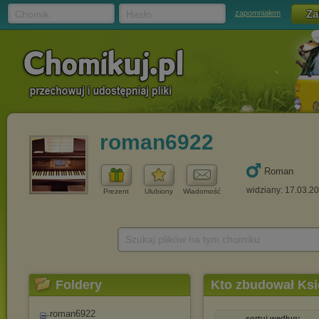
Chomik
Hasło
zapomniałem
roman6922
Roman
widziany: 17.03.2
Prezent
Ulubiony
Wiadomość
Szukaj plików na tym chomiku
Foldery
Kto zbudował Ksi
roman6922
sortuj według: