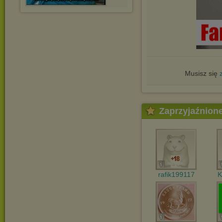
Musisz się
Zaprzyjaźnion
rafik199117
K