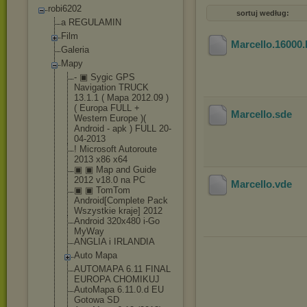
robi6202
sortuj według:
a REGULAMIN
Film
Marcello.16000
Galeria
Mapy
- ▣ Sygic GPS
Navigation TRUCK
13.1.1 ( Mapa 2012.09 )
( Europa FULL +
Marcello
.sde
Western Europe )(
Android - apk ) FULL 20-
04-2013
! Microsoft Autoroute
2013 x86 x64
▣ ▣ Map and Guide
2012 v18.0 na PC
Marcello
.vde
▣ ▣ TomTom
Android[Comple
te Pack
Wszystkie kraje] 2012
Android 320x480 i-Go
MyWay
ANGLIA i IRLANDIA
Auto Mapa
AUTOMAPA 6.11 FINAL
EUROPA CHOMIKUJ
AutoMapa 6.11.0.d EU
Gotowa SD