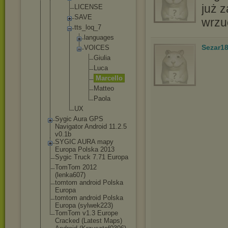
już 
LICENSE
SAVE
wrzu
tts_loq_
7
langu
ages
Sezar1
VOICE
S
Gi
ul
ia
Lu
ca
Ma
rc
el
lo
Ma
tt
eo
Pa
ol
a
UX
Sygic Aura GPS
Navigator Android 11.2.5
v0.1b
SYGIC AURA mapy
Europa Polska 2013
Sygic Truck 7.71 Europa
TomTom 2012
(lenka607)
tomtom android Polska
Europa
tomtom android Polska
Europa (sylwek223)
TomTom v1.3 Europe
Cracked (Latest Maps)