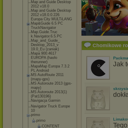
Map and Guide Desktop
2012 v18.0
Map and Guide Desktop
2012 v18.0.0.226
Europa City MULTiLANG
Map&Guide 6.5 PC
TruckNavigator
Map.Guide.Truc
k.Navigator.6.
5.PC
Map_and_Guide_
Desktop_2013_v
Chomikowe r
19.0_Eu (zaniak)
Mapa 900.4617
EUROPA (hasło
Packm
therunner)
Jak t
MapaMap Europa 7.3.2
PL Android
MS AutoRoute 2011
(mapy-gps)
MS Autoroute 2013 (gps-
mapy)
skrzysi
MS Autoroute 2013(1)
dokła
(Pat130196)
Navigacja Garmin
Navigator Truck Europe
10
primo
Limak
primo
Tego 
CONTENT