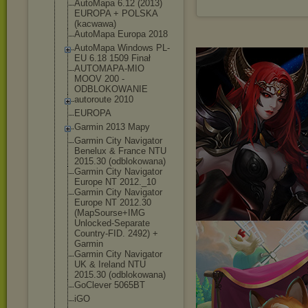
AutoMapa 6.12 (2013)
EUROPA + POLSKA
(kacwawa)
AutoMapa Europa 2018
AutoMapa Windows PL-
EU 6.18 1509 Finał
AUTOMAPA-MIO
MOOV 200 -
ODBLOKOWANIE
autoroute 2010
EUROPA
Garmin 2013 Mapy
Garmin City Navigator
Benelux & France NTU
2015.30 (odblokowana)
Garmin City Navigator
Europe NT 2012._10
Garmin City Navigator
Europe NT 2012.30
(MapSourse+IMG
Unlocked-Separ
ate
Country-FID. 2492) +
Garmin
Garmin City Navigator
UK & Ireland NTU
2015.30 (odblokowana)
GoClever 5065BT
iGO