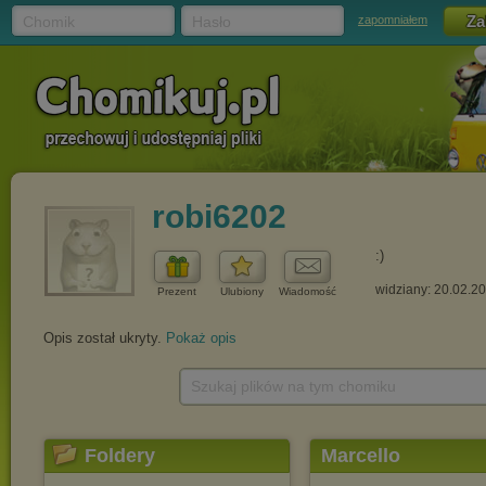
Chomik
Hasło
zapomniałem
robi6202
:)
widziany: 20.02.2
Prezent
Ulubiony
Wiadomość
Opis został ukryty.
Pokaż opis
Szukaj plików na tym chomiku
Foldery
Marcello