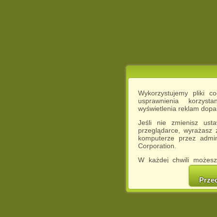
Wykorzystujemy pliki c
usprawnienia korzyst
wyświetlenia reklam dop
Jeśli nie zmienisz ust
przeglądarce, wyrażasz
komputerze przez admin
Corporation.
W każdej chwili możesz
cookies w swojej przeglą
w naszej Pol
Prze
http://chomikuj.pl/Polity
Jednocześnie informuje
może spowodować ogr
Chomikuj.pl.