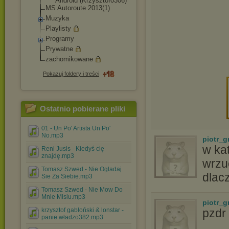
Android (Krzysztof0306
)
MS Autoroute 2013(1)
Muzyka
Playlisty
Programy
Prywatne
zachomikowane
Pokazuj foldery i treści
Ostatnio pobierane pliki
01 - Un Po' Artista Un Po'
No.mp3
piotr_g
w kat
Reni Jusis - Kiedyś cię
znajdę.mp3
wrzu
Tomasz Szwed - Nie Ogladaj
dlac
Sie Za Siebie.mp3
Tomasz Szwed - Nie Mow Do
Mnie Misiu.mp3
piotr_g
krzysztof gabłoński & lonstar -
pzdr
panie władzo382.mp3