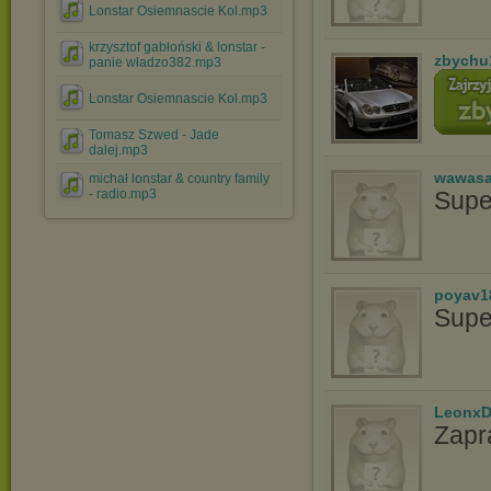
Lonstar Osiemnascie Kol.mp3
krzysztof gabłoński & lonstar -
zbychu
panie władzo382.mp3
Lonstar Osiemnascie Kol.mp3
Tomasz Szwed - Jade
dalej.mp3
wawasa
michał lonstar & country family
- radio.mp3
Supe
poyav1
Supe
LeonxD
Zapr