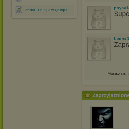
poyav1
Lonstar - Odległe wizje.mp3
Supe
LeonxD
Zapr
Musisz się
Zaprzyjaźnion