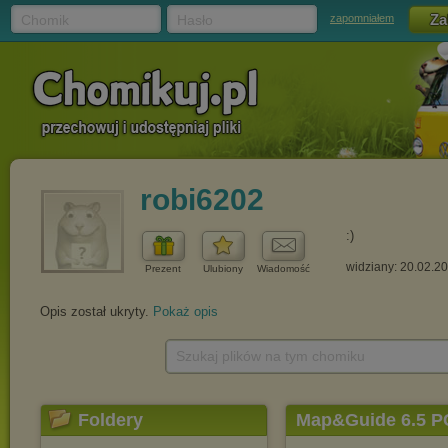
Chomik
Hasło
zapomniałem
robi6202
:)
widziany: 20.02.2
Prezent
Ulubiony
Wiadomość
Opis został ukryty.
Pokaż opis
Szukaj plików na tym chomiku
Foldery
Map&Guide 6.5 P