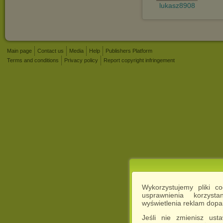
lukasz8908
Main page
Contact us
Media
Help
Publishers Platform
Terms and conditions
Privacy policy
Report copyright infringement
Wykorzystujemy pliki c
usprawnienia korzyst
wyświetlenia reklam dop
Jeśli nie zmienisz ust