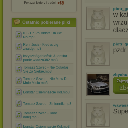
Pokazuj foldery i treści
piotr_g
w kat
wrzu
Ostatnio pobierane pliki
dlac
01 - Un Po' Artista Un Po'
No.mp3
piotr_g
Reni Jusis - Kiedyś cię
pzdr
znajdę.mp3
krzysztof gabłoński & lonstar -
panie władzo382.mp3
Tomasz Szwed - Nie Ogladaj
Sie Za Siebie.mp3
zbychu
Tomasz Szwed - Nie Mow Do
Mnie Misiu.mp3
Lonstar Osiemnascie Kol.mp3
Tomasz Szwed - Zmiennik.mp3
wawasa
Supe
Tomasz Szwed - Jade
dalej.mp3
Lonstar Osiemnascie Kol.mp3