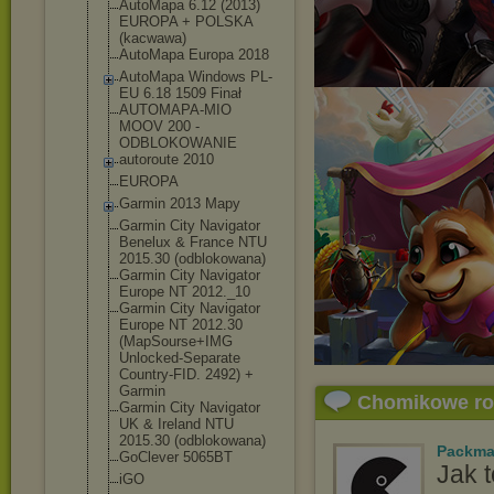
AutoMapa 6.12 (2013)
EUROPA + POLSKA
(kacwawa)
AutoMapa Europa 2018
AutoMapa Windows PL-
EU 6.18 1509 Finał
AUTOMAPA-MIO
MOOV 200 -
ODBLOKOWANIE
autoroute 2010
EUROPA
Garmin 2013 Mapy
Garmin City Navigator
Benelux & France NTU
2015.30 (odblokowana)
Garmin City Navigator
Europe NT 2012._10
Garmin City Navigator
Europe NT 2012.30
(MapSourse+IMG
Unlocked-Separ
ate
Country-FID. 2492) +
Garmin
Chomikowe r
Garmin City Navigator
UK & Ireland NTU
2015.30 (odblokowana)
Packm
GoClever 5065BT
Jak t
iGO