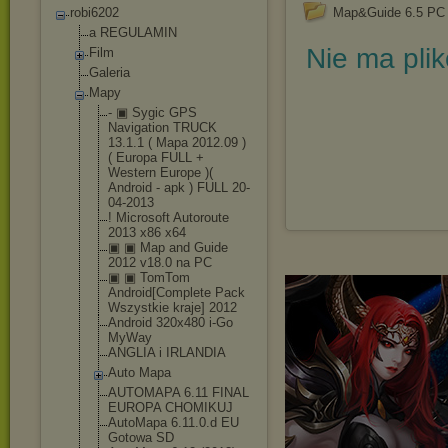
robi6202
Map&Guide 6.5 PC 
a REGULAMIN
Nie ma pli
Film
Galeria
Mapy
- ▣ Sygic GPS
Navigation TRUCK
13.1.1 ( Mapa 2012.09 )
( Europa FULL +
Western Europe )(
Android - apk ) FULL 20-
04-2013
! Microsoft Autoroute
2013 x86 x64
▣ ▣ Map and Guide
2012 v18.0 na PC
▣ ▣ TomTom
Android[Comple
te Pack
Wszystkie kraje] 2012
Android 320x480 i-Go
MyWay
ANGLIA i IRLANDIA
Auto Mapa
AUTOMAPA 6.11 FINAL
EUROPA CHOMIKUJ
AutoMapa 6.11.0.d EU
Gotowa SD