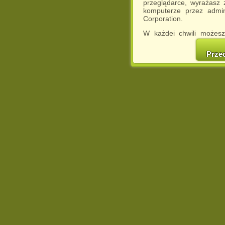
przeglądarce, wyrażasz
komputerze przez admin
Corporation.
W każdej chwili możesz
cookies w swojej przeglą
w naszej Pol
Prze
http://chomikuj.pl/Polity
Jednocześnie informuje
może spowodować ogr
Chomikuj.pl.
W przypadku braku twojej
prosimy o opuszczenie se
Wykorzystanie plików c
(dostosowanie reklam do
działań marketingowych).
Wyrażenie sprzeciwu spo
będzie dopasowana do Tw
wyświetlona przypadkowo
Istnieje możliwość zmian
sposób uniemożliwiając
urządzeniu końcowym. M
dokonując odpowiednich
internetowej.