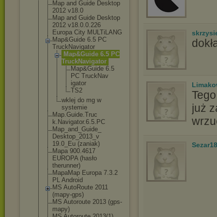
Map and Guide Desktop
2012 v18.0
Map and Guide Desktop
2012 v18.0.0.226
Europa City MULTiLANG
skrzysi
Map&Guide 6.5 PC
dokła
TruckNavigator
Map&Guide 6.5 PC
TruckNaviga
tor
Map&Guid
e 6.5
PC TruckNav
igator
Limak
TS2
Tego 
wklej do mg w
już 
systemie
Map.Guide.Truc
wrzu
k.Navigator.6.
5.PC
Map_and_Guide_
Desktop_2013_v
19.0_Eu (zaniak)
Sezar1
Mapa 900.4617
EUROPA (hasło
therunner)
MapaMap Europa 7.3.2
PL Android
MS AutoRoute 2011
(mapy-gps)
MS Autoroute 2013 (gps-
mapy)
MS Autoroute 2013(1)