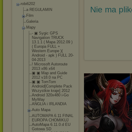
robi6202
Nie ma pli
a REGULAMIN
Film
Galeria
Mapy
- ▣ Sygic GPS
Navigation TRUCK
13.1.1 ( Mapa 2012.09 )
( Europa FULL +
Western Europe )(
Android - apk ) FULL 20-
04-2013
! Microsoft Autoroute
2013 x86 x64
▣ ▣ Map and Guide
2012 v18.0 na PC
▣ ▣ TomTom
Android[Comple
te Pack
Wszystkie kraje] 2012
Android 320x480 i-Go
MyWay
ANGLIA i IRLANDIA
Auto Mapa
AUTOMAPA 6.11 FINAL
EUROPA CHOMIKUJ
AutoMapa 6.11.0.d EU
Gotowa SD