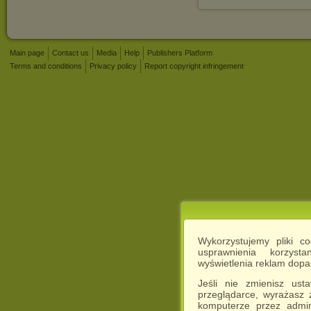
Main page
Contact us
Media
Help
Publishers Platform
Terms and conditions
Privacy policy
Report copyright infringement
Wykorzystujemy pliki c
usprawnienia korzyst
wyświetlenia reklam dop
Jeśli nie zmienisz ust
przeglądarce, wyrażasz
komputerze przez admin