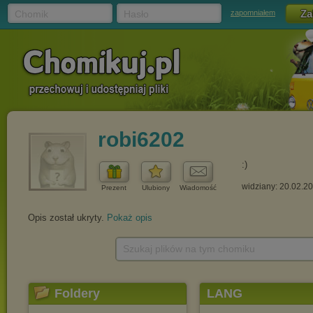
Chomik
Hasło
zapomniałem
robi6202
:)
widziany: 20.02.2
Prezent
Ulubiony
Wiadomość
Opis został ukryty.
Pokaż opis
Szukaj plików na tym chomiku
Foldery
LANG