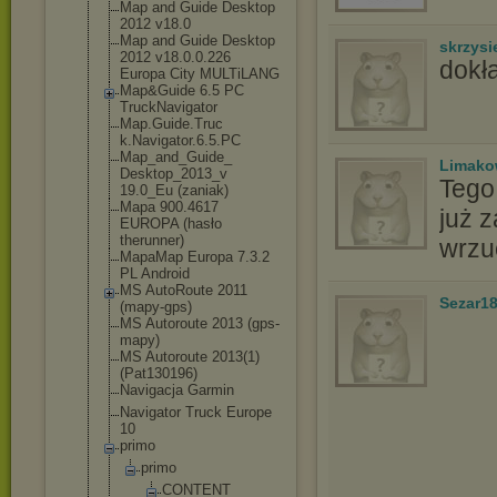
Map and Guide Desktop
2012 v18.0
Map and Guide Desktop
skrzysi
2012 v18.0.0.226
dokła
Europa City MULTiLANG
Map&Guide 6.5 PC
TruckNavigator
Map.Guide.Truc
k.Navigator.6.
5.PC
Map_and_Guide_
Limak
Desktop_2013_v
Tego 
19.0_Eu (zaniak)
Mapa 900.4617
już 
EUROPA (hasło
therunner)
wrzu
MapaMap Europa 7.3.2
PL Android
MS AutoRoute 2011
Sezar1
(mapy-gps)
MS Autoroute 2013 (gps-
mapy)
MS Autoroute 2013(1)
(Pat130196)
Navigacja Garmin
Navigator Truck Europe
10
primo
primo
CONTENT