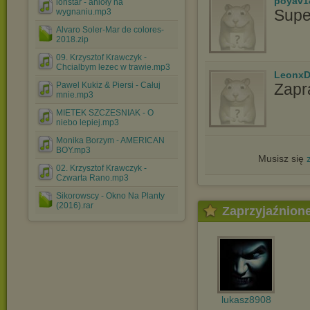
poyav1
lonstar - anioły na
Supe
wygnaniu.mp3
Alvaro Soler-Mar de colores-
2018.zip
09. Krzysztof Krawczyk -
Chcialbym lezec w trawie.mp3
LeonxD
Pawel Kukiz & Piersi - Całuj
Zapr
mnie.mp3
MIETEK SZCZESNIAK - O
niebo lepiej.mp3
Monika Borzym - AMERICAN
BOY.mp3
Musisz się
02. Krzysztof Krawczyk -
Czwarta Rano.mp3
Sikorowscy - Okno Na Planty
(2016).rar
Zaprzyjaźnion
lukasz8908