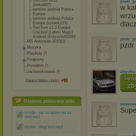
TomTom 2012
piotr_g
(lenka607)
w kat
tomtom android Polska
Europa
wrzu
tomtom android Polska
dlac
Europa (sylwek223)
TomTom v1.3 Europe
Cracked (Latest Maps)
Android (Krzysztof0306
)
piotr_g
MS Autoroute 2013(1)
pzdr
Muzyka
Playlisty
Programy
Prywatne
zbychu
zachomikowane
Pokazuj foldery i treści
Ostatnio pobierane pliki
wawasa
Supe
lonstar - raz na lądzie raz na
dnie.mp3
lonstar - długi kurs.mp3