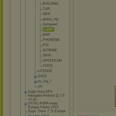
BUILD
ING
CAR
DEM
globa
l_cfg
hists
peed
LANG
MAP
PHONE
ME
POI
SCHEM
E
SKIN
SPEED
CAM
VOICE
LICENSE
SAVE
tts_loq_
7
UX
Sygic Aura GPS
Navigator Android 11.2.5
v0.1b
SYGIC AURA mapy
Europa Polska 2013
Sygic Truck 7.71 Europa