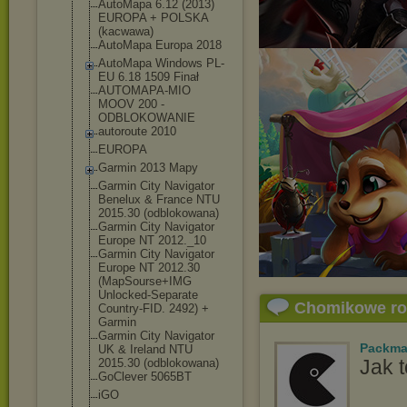
AutoMapa 6.12 (2013)
EUROPA + POLSKA
(kacwawa)
AutoMapa Europa 2018
AutoMapa Windows PL-
EU 6.18 1509 Finał
AUTOMAPA-MIO
MOOV 200 -
ODBLOKOWANIE
autoroute 2010
EUROPA
Garmin 2013 Mapy
Garmin City Navigator
Benelux & France NTU
2015.30 (odblokowana)
Garmin City Navigator
Europe NT 2012._10
Garmin City Navigator
Europe NT 2012.30
(MapSourse+IMG
Unlocked-Separ
ate
Chomikowe r
Country-FID. 2492) +
Garmin
Garmin City Navigator
Packm
UK & Ireland NTU
Jak t
2015.30 (odblokowana)
GoClever 5065BT
iGO