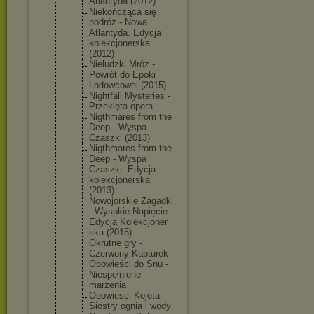
Atlantyda (2012)
Niekończąca się
podróż - Nowa
Atlantyda. Edycja
kolekcjoner
ska
(2012)
Nieludzki Mróz -
Powrót do Epoki
Lodowcowej (2015)
Nightfall Mysteries -
Przeklęta opera
Nigthmares from the
Deep - Wyspa
Czaszki (2013)
Nigthmares from the
Deep - Wyspa
Czaszki. Edycja
kolekcjoner
ska
(2013)
Nowojorskie Zagadki
- Wysokie Napięcie.
Edycja Kolekcjoner
ska (2015)
Okrutne gry -
Czerwony Kapturek
Opowieści do Snu -
Niespełnion
e
marzenia
Opowiesci Kojota -
Siostry ognia i wody