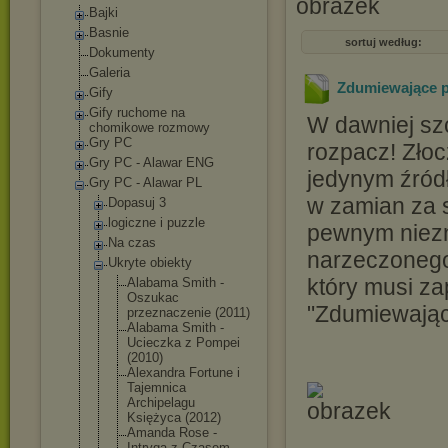
Bajki
Basnie
sortuj według:
Dokumenty
Galeria
Zdumiewające 
Gify
Gify ruchome na
W dawniej sz
chomikowe rozmowy
Gry PC
rozpacz! Złoc
Gry PC - Alawar ENG
jedynym źródł
Gry PC - Alawar PL
w zamian za s
Dopasuj 3
logiczne i puzzle
pewnym niezn
Na czas
narzeczonego
Ukryte obiekty
który musi za
Alabama Smith -
Oszukac
"Zdumiewają
przeznaczen
ie (2011)
Alabama Smith -
Ucieczka z Pompei
(2010)
Alexandra Fortune i
Tajemnica
Archipelagu
Księżyca (2012)
Amanda Rose -
Intryga z Czasem