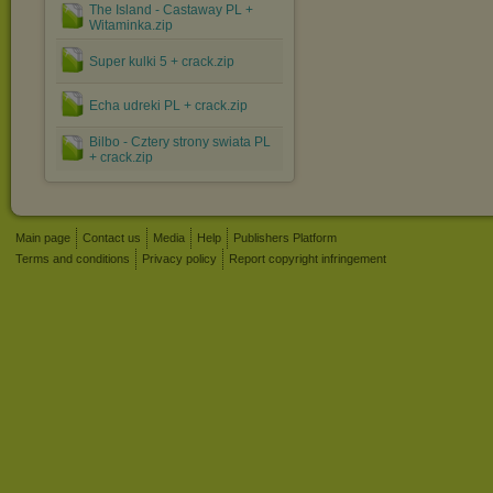
The Island - Castaway PL +
Witaminka.zip
Super kulki 5 + crack.zip
Echa udreki PL + crack.zip
Bilbo - Cztery strony swiata PL
+ crack.zip
Main page
Contact us
Media
Help
Publishers Platform
Terms and conditions
Privacy policy
Report copyright infringement