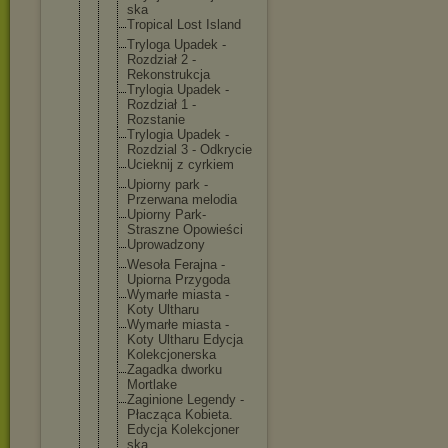
ska
Tropical Lost Island
Tryloga Upadek -
Rozdział 2 -
Rekonstrukc
ja
Trylogia Upadek -
Rozdział 1 -
Rozstanie
Trylogia Upadek -
Rozdzial 3 - Odkrycie
Ucieknij z cyrkiem
Upiorny park -
Przerwana melodia
Upiorny Park-
Straszne Opowieści
Uprowadzony
Wesoła Ferajna -
Upiorna Przygoda
Wymarłe miasta -
Koty Ultharu
Wymarłe miasta -
Koty Ultharu Edycja
Kolekcjoner
ska
Zagadka dworku
Mortlake
Zaginione Legendy -
Płacząca Kobieta.
Edycja Kolekcjoner
ska