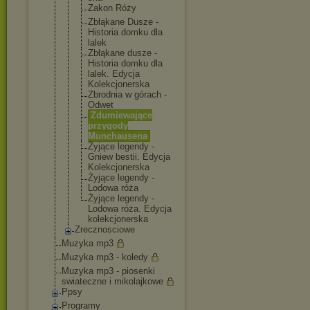
Zakon Róży
Zbłąkane Dusze -
Historia domku dla
lalek
Zbłąkane dusze -
Historia domku dla
lalek. Edycja
Kolekcjoner
ska
Zbrodnia w górach -
Odwet
Zdumiewając
e
przygody
Munchausena
Żyjące legendy -
Gniew bestii. Edycja
Kolekcjoner
ska
Żyjące legendy -
Lodowa róża
Żyjące legendy -
Lodowa róża. Edycja
kolekcjoner
ska
Zrecznosciowe
Muzyka mp3
Muzyka mp3 - koledy
Muzyka mp3 - piosenki
swiateczne i mikolajkowe
Ppsy
Programy