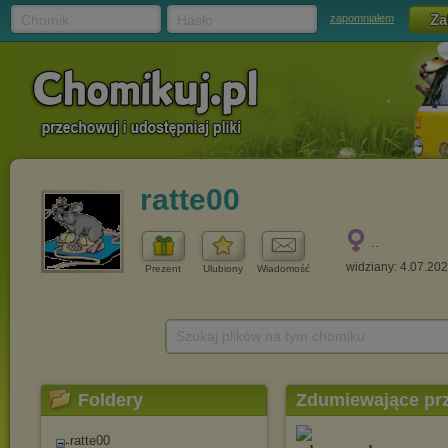
Chomik
Hasło
zapomniałem
ratte00
..
widziany: 4.07.20
Prezent
Ulubiony
Wiadomość
Szukaj plików na tym chomiku
Foldery
Zdumiewające pr
ratte00