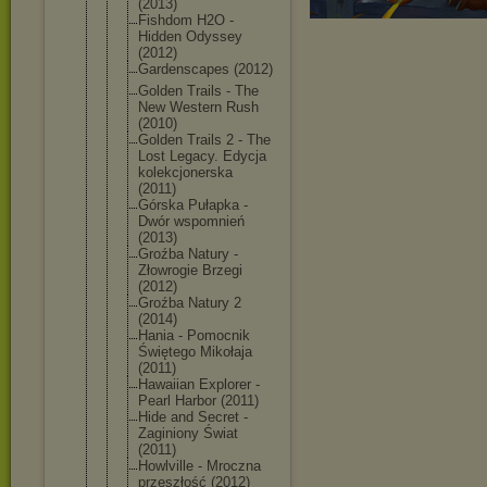
(2013)
Fishdom H2O -
Hidden Odyssey
(2012)
Gardenscape
s (2012)
Golden Trails - The
New Western Rush
(2010)
Golden Trails 2 - The
Lost Legacy. Edycja
kolekcjoner
ska
(2011)
Górska Pułapka -
Dwór wspomnień
(2013)
Groźba Natury -
Złowrogie Brzegi
(2012)
Groźba Natury 2
(2014)
Hania - Pomocnik
Świętego Mikołaja
(2011)
Hawaiian Explorer -
Pearl Harbor (2011)
Hide and Secret -
Zaginiony Świat
(2011)
Howlville - Mroczna
przeszłość (2012)