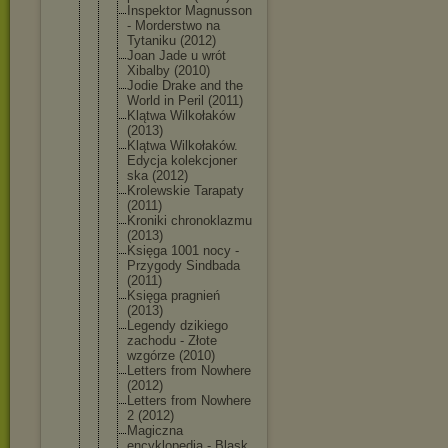
Inspektor Magnusson
- Morderstwo na
Tytaniku (2012)
Joan Jade u wrót
Xibalby (2010)
Jodie Drake and the
World in Peril (2011)
Klątwa Wilkołaków
(2013)
Klątwa Wilkołaków.
Edycja kolekcjoner
ska (2012)
Krolewskie Tarapaty
(2011)
Kroniki chronoklazm
u
(2013)
Księga 1001 nocy -
Przygody Sindbada
(2011)
Księga pragnień
(2013)
Legendy dzikiego
zachodu - Złote
wzgórze (2010)
Letters from Nowhere
(2012)
Letters from Nowhere
2 (2012)
Magiczna
encyklopedi
a - Blask