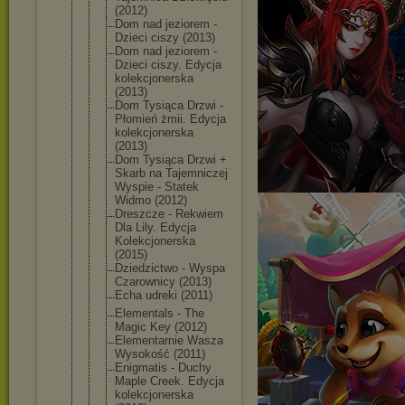
(2012)
Dom nad jeziorem -
Dzieci ciszy (2013)
Dom nad jeziorem -
Dzieci ciszy. Edycja
kolekcjoner
ska
(2013)
Dom Tysiąca Drzwi -
Płomień żmii. Edycja
kolekcjoner
ska
(2013)
Dom Tysiąca Drzwi +
Skarb na Tajemniczej
Wyspie - Statek
Widmo (2012)
Dreszcze - Rekwiem
Dla Lily. Edycja
Kolekcjoner
ska
(2015)
Dziedzictwo - Wyspa
Czarownicy (2013)
Echa udreki (2011)
Elementals - The
Magic Key (2012)
Elementarni
e Wasza
Wysokość (2011)
Enigmatis - Duchy
Maple Creek. Edycja
kolekcjoner
ska