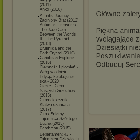
(2011)
Anko (2010)
Główne zalet
Atlantic Journey -
Zaginiony Brat (2012)
Autumn's Treasures -
Piękna anima
The Jade Coin
Between the Worlds
Wciągające z
II - The Pyramid
(2013)
Dziesiątki ni
Brunhilda and the
Dark Crystal (2010)
Poszukiwanie
Caribbean Explorer
(2015)
Odbuduj Serc
Ciemność i płomień -
Wróg w odbiciu.
Edycja kolekcjoner
ska - 2020
Cienie - Cena
Naszych Grzechów
(2013)
Czarnoksięż
nik -
Klątwa szamana
(2017)
Czas Enigmy -
Tajemnica Szóstego
Ducha (2013)
DeathMan (2015)
Departament 42 -
Tajemnica Dziewięciu