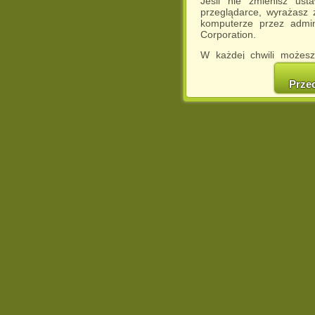
Jeśli nie zmienisz ust
przeglądarce, wyrażasz
komputerze przez admin
Corporation.
W każdej chwili możesz
cookies w swojej przeglą
w naszej Pol
Prze
http://chomikuj.pl/Polity
Jednocześnie informuje
może spowodować ogr
Chomikuj.pl.
W przypadku braku twojej
prosimy o opuszczenie se
Wykorzystanie plików c
(dostosowanie reklam do
działań marketingowych).
Wyrażenie sprzeciwu spo
będzie dopasowana do Tw
wyświetlona przypadkowo
Istnieje możliwość zmian
sposób uniemożliwiając
urządzeniu końcowym. M
dokonując odpowiednich
internetowej.