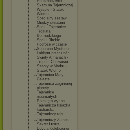
Przeznaczen
ia
Skarb na Tajemniczej
Wyspie - Statek
Widmo
Specjalny zestaw
Między światami
Sprill - Tajemnice
Trójkąta
Bermudzkieg
o
Sprill i Ritchie -
Podróże w czasie
Suburban Mysteries -
Labirynt przeszłości
Swiety Almanach -
Tropem Chciwosci
Szepty w Mroku -
Statek Widmo
Tajemnica Mary
Celeste
Tajemnica zaginionej
planety
Tajemnice
nieumarłych -
Przeklęta wyspa
Tajemnicza ksiazka
kucharska
Tajemniczy rejs
Tajemniczy Zamek -
Sekret Lustra.
Edycja Kolekcjoner