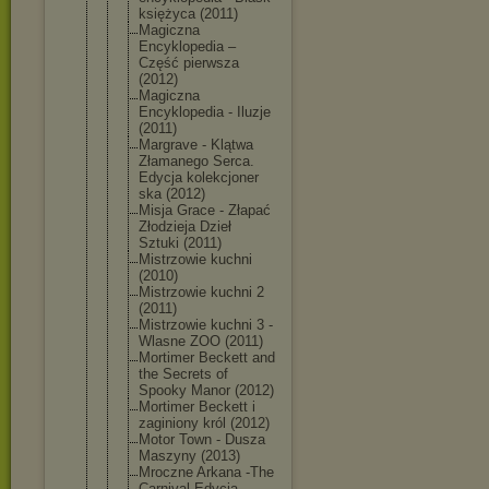
księżyca (2011)
Magiczna
Encyklopedi
a –
Część pierwsza
(2012)
Magiczna
Encyklopedi
a - Iluzje
(2011)
Margrave - Klątwa
Złamanego Serca.
Edycja kolekcjoner
ska (2012)
Misja Grace - Złapać
Złodzieja Dzieł
Sztuki (2011)
Mistrzowie kuchni
(2010)
Mistrzowie kuchni 2
(2011)
Mistrzowie kuchni 3 -
Wlasne ZOO (2011)
Mortimer Beckett and
the Secrets of
Spooky Manor (2012)
Mortimer Beckett i
zaginiony król (2012)
Motor Town - Dusza
Maszyny (2013)
Mroczne Arkana -The
Carnival Edycja