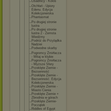
Osadnicy - Kolos
Otchłań - Upiory
Edenu. Edycja
Kolekcjoner
ska
Phantasmat
Po drugiej stronie
lustra
Po drugiej stronie
lustra 2 - Zemsta
Wiedźmy
Podróż do Przylądka
Nadziei
Podwodne skarby
Pogromcy Żmirłacza
- Witaj w klubie
Pogromcy Żmirłacza
- Wyższe Sfery
Przeklęte Ziemie -
Bezsenność
Przeklęte Ziemie -
Bezsenność. Edycja
Kolekcjoner
ska
Przeklęte Ziemie -
Miasto Cienia
Przeklęte Ziemie +
Zbrodnia w górach
Przeklęte Ziemie-
Początek
Riddles of Egypt