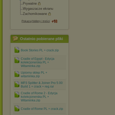
Prywatne
Wygaszacze ekranu
Zachomikowane
Pokazuj foldery i treści
Ostatnio pobierane pliki
Book Stories PL + crack.zip
Cradle of Egypt - Edycja
kolekcjonerska PL +
Witaminka.zip
Upiorny sklep PL +
witaminka.zip
MP3 Splitter & Joiner Pro 5.00
Build 1 + crack + reg.rar
Cradle of Rome 2 - Edycja
kolekcjonerska PL +
Witaminka.zip
Cradle of Rome PL + crack.zip